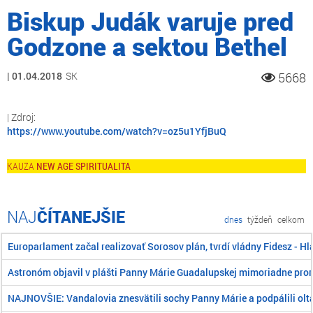
Biskup Judák varuje pred
Godzone a sektou Bethel
01.04.2018
SK
5668
https://www.youtube.com/watch?v=oz5u1YfjBuQ
NEW AGE SPIRITUALITA
ČÍTANEJŠIE
dnes
týždeň
celkom
Europarlament začal realizovať Sorosov plán, tvrdí vládny Fidesz - H
Astronóm objavil v plášti Panny Márie Guadalupskej mimoriadne pro
NAJNOVŠIE: Vandalovia znesvätili sochy Panny Márie a podpálili oltá