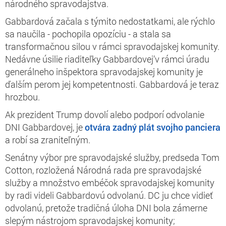
národného spravodajstva.
Gabbardová začala s týmito nedostatkami, ale rýchlo
sa naučila - pochopila opozíciu - a stala sa
transformačnou silou v rámci spravodajskej komunity.
Nedávne úsilie riaditeľky Gabbardovej’v rámci úradu
generálneho inšpektora spravodajskej komunity je
ďalším perom jej kompetentnosti. Gabbardová je teraz
hrozbou.
Ak prezident Trump dovolí alebo podporí odvolanie
DNI Gabbardovej, je
otvára zadný plát svojho panciera
a robí sa zraniteľným.
Senátny výbor pre spravodajské služby, predseda Tom
Cotton, rozložená Národná rada pre spravodajské
služby a množstvo embéčok spravodajskej komunity
by radi videli Gabbardovú odvolanú. DC ju chce vidieť
odvolanú, pretože tradičná úloha DNI bola zámerne
slepým nástrojom spravodajskej komunity;