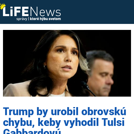
Skip
to
main
content
Trump by urobil obrovskú
chybu, keby vyhodil Tulsi
Gabbardovú