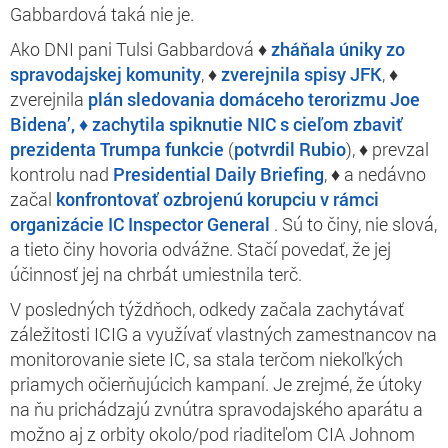
Gabbardová taká nie je.
Ako DNI pani Tulsi Gabbardová ♦
zháňala úniky zo
spravodajskej komunity
, ♦
zverejnila spisy JFK
, ♦
zverejnila
plán sledovania domáceho terorizmu Joe
Bidena’, ♦ zachytila
spiknutie NIC s cieľom zbaviť
prezidenta Trumpa funkcie
(
potvrdil Rubio
), ♦ prevzal
kontrolu nad
Presidential Daily Briefing
, ♦ a nedávno
začal
konfrontovať ozbrojenú korupciu v rámci
organizácie IC Inspector General
. Sú to činy, nie slová,
a tieto činy hovoria odvážne. Stačí povedať, že jej
účinnosť jej na chrbát umiestnila terč.
V posledných týždňoch, odkedy začala zachytávať
záležitosti ICIG a využívať vlastných zamestnancov na
monitorovanie siete IC, sa stala terčom niekoľkých
priamych očierňujúcich kampaní. Je zrejmé, že útoky
na ňu prichádzajú zvnútra spravodajského aparátu a
možno aj z orbity okolo/pod riaditeľom CIA Johnom