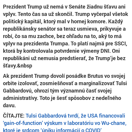
Prezident Trump už nemá v Senáte žiadnu šťavu ani
vplyv. Tento čas sa už skončil. Trump vyčerpal všetok
politický kapitál, ktorý mal v hornej komore. Každý
republikánsky senátor sa teraz usmieva, prikyvuje a
robí, čo sa mu zachce, bez ohľadu na to, aký to má
vplyv na prezidenta Trumpa. To platí najmä pre SSCI,
ktorá by kontrolovala potvrdenie výmeny DNI. Oni
republikáni už nemusia predstierať, že Trump’je bez
šťavy.&nbsp
Ak prezident Trump dovolí posádke Brutus vo svojej
orbite izolovať, zosmiešňovať a marginalizovať Tulsi
Gabbardovú, ohrozí tým významnú časť svojej
administratívy. Toto je šesť spôsobov z nedeľného
davu.
ČÍTAJTE:
Tulsi Gabbardová tvrdí, že USA financovali
‘gain-of-function’ výskum v laboratóriu vo Wu-chane,
ktoré je srdcom ‘úniku informácií o COVID’