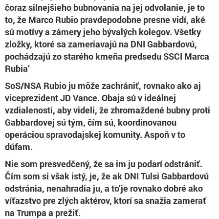
čoraz silnejšieho bubnovania na jej odvolanie, je to
to, že Marco Rubio pravdepodobne presne vidí, aké
sú motívy a zámery jeho bývalých kolegov. Všetky
zložky, ktoré sa zameriavajú na DNI Gabbardovú,
pochádzajú zo starého kmeňa predsedu SSCI Marca
Rubia’
SoS/NSA Rubio ju môže zachrániť, rovnako ako aj
viceprezident JD Vance. Obaja sú v ideálnej
vzdialenosti, aby videli, že zhromaždené bubny proti
Gabbardovej sú tým, čím sú, koordinovanou
operáciou spravodajskej komunity. Aspoň v to
dúfam.
Nie som presvedčený, že sa im ju podarí odstrániť.
Čím som si však istý, je, že ak DNI Tulsi Gabbardovú
odstránia, nenahradia ju, a to’je rovnako dobré ako
víťazstvo pre zlých aktérov, ktorí sa snažia zamerať
na Trumpa a prežiť.