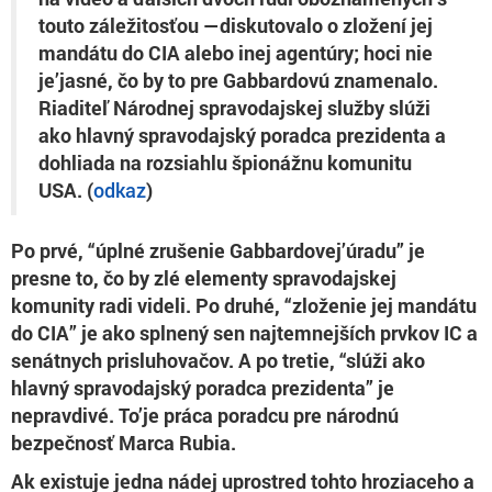
touto záležitosťou —diskutovalo o zložení jej
mandátu do CIA alebo inej agentúry; hoci nie
je’jasné, čo by to pre Gabbardovú znamenalo.
Riaditeľ Národnej spravodajskej služby slúži
ako hlavný spravodajský poradca prezidenta a
dohliada na rozsiahlu špionážnu komunitu
USA. (
odkaz
)
Po prvé, “úplné zrušenie Gabbardovej’úradu” je
presne to, čo by zlé elementy spravodajskej
komunity radi videli. Po druhé, “zloženie jej mandátu
do CIA” je ako splnený sen najtemnejších prvkov IC a
senátnych prisluhovačov. A po tretie, “slúži ako
hlavný spravodajský poradca prezidenta” je
nepravdivé. To’je práca poradcu pre národnú
bezpečnosť Marca Rubia.
Ak existuje jedna nádej uprostred tohto hroziaceho a