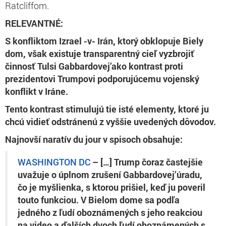
Ratcliffom.
RELEVANTNÉ:
S konfliktom Izrael -v- Irán, ktorý obklopuje Biely
dom, však existuje transparentný cieľ vyzbrojiť
činnosť Tulsi Gabbardovej’ako kontrast proti
prezidentovi Trumpovi podporujúcemu vojenský
konflikt v Iráne.
Tento kontrast stimulujú tie isté elementy, ktoré ju
chcú vidieť odstránenú z vyššie uvedených dôvodov.
Najnovší naratív du jour v spisoch obsahuje:
WASHINGTON DC
– […] Trump čoraz častejšie
uvažuje o úplnom zrušení Gabbardovej’úradu,
čo je myšlienka, s ktorou prišiel, keď ju poveril
touto funkciou. V Bielom dome sa podľa
jedného z ľudí oboznámených s jeho reakciou
na video a ďalších dvoch ľudí oboznámených s