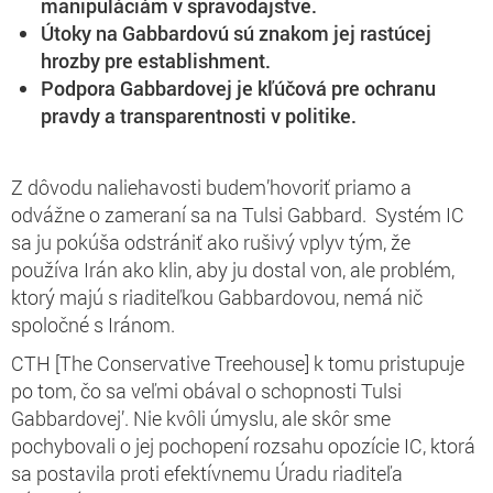
manipuláciám v spravodajstve.
Útoky na Gabbardovú sú znakom jej rastúcej
hrozby pre establishment.
Podpora Gabbardovej je kľúčová pre ochranu
pravdy a transparentnosti v politike.
Z dôvodu naliehavosti budem’hovoriť priamo a
odvážne o zameraní sa na Tulsi Gabbard. Systém IC
sa ju pokúša odstrániť ako rušivý vplyv tým, že
používa Irán ako klin, aby ju dostal von, ale problém,
ktorý majú s riaditeľkou Gabbardovou, nemá nič
spoločné s Iránom.
CTH [The Conservative Treehouse] k tomu pristupuje
po tom, čo sa veľmi obával o schopnosti Tulsi
Gabbardovej’. Nie kvôli úmyslu, ale skôr sme
pochybovali o jej pochopení rozsahu opozície IC, ktorá
sa postavila proti efektívnemu Úradu riaditeľa