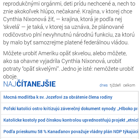
reprodukčnými orgánmi, deti prídu nechcené a, nech to
znie akokoľvek hlúpo, nečakané. Krajina, v ktorej chce
Cynthia Nixonová žiť, — krajina, ktorá je podľa nej
‘skvelá’ — je taká, v ktorej sa uznáva, že plánované
rodičovstvo plní nevyhnutnú národnú funkciu, za ktorú
by malo byť samozrejme platené federálnou vládou.
Môžete urobiť Ameriku opäť skvelou, alebo môžete,
ako sa ohavne vyjadrila Cynthia Nixonová, urobiť
potraty “opäť skvelými”. Jedno je isté: nemôžete urobiť
oboje.
ČÍTANEJŠIE
dnes
týždeň
celkom
Mocná modlitba k sv. Jozefovi za obrátenie člena rodiny
Poľskí katolíci ostro kritizujú záverečný dokument synody: „Hlboko pr
Katolícke kostoly pod čínskou kontrolou uprednostňujú projekt „etnick
Podľa prieskumu 58 % Kanaďanov považuje vládny plán NDP týkajúci 