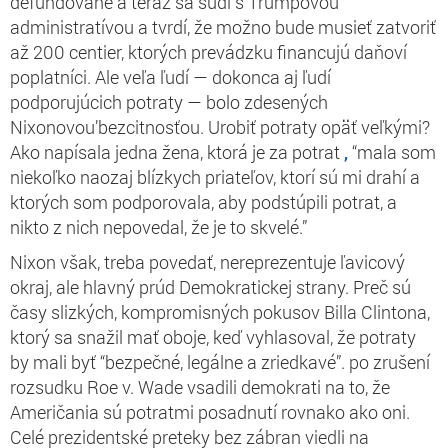
defundované a teraz sa súdi s Trumpovou
administratívou a tvrdí, že možno bude musieť zatvoriť
až 200 centier, ktorých prevádzku financujú daňoví
poplatníci. Ale veľa ľudí — dokonca aj ľudí
podporujúcich potraty — bolo zdesených
Nixonovou’bezcitnosťou. Urobiť potraty opäť veľkými?
Ako napísala jedna žena, ktorá je za potrat
,
“mala som
niekoľko naozaj blízkych priateľov, ktorí sú mi drahí a
ktorých som podporovala, aby podstúpili potrat, a
nikto z nich nepovedal, že je to skvelé.”
Nixon však, treba povedať, nereprezentuje ľavicový
okraj, ale hlavný prúd Demokratickej strany. Preč sú
časy slizkých, kompromisných pokusov Billa Clintona,
ktorý sa snažil mať oboje, keď vyhlasoval, že potraty
by mali byť “bezpečné, legálne a zriedkavé”. po zrušení
rozsudku Roe v. Wade vsadili demokrati na to, že
Američania sú potratmi posadnutí rovnako ako oni.
Celé prezidentské preteky bez zábran viedli na