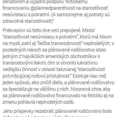
senátorom a vyjadrili podporu “kritickému
financovaniu @plannedparenthood na starostlivosť
nesúvisiacu s potratmi. (A samozrejme, aj potraty sú
zdravotná starostlivosť!)”
Prekvapivo sú tieto dve veci prepojené. Medzi
“starostlivosť nesúvisiacu s potratmi”, ktorú má Nixon
na mysli, patrí aj “liečba transrodovosti” neplnoletých; v
posledných rokoch sa plánované rodičovstvo stalo
jedným z“najväčších amerických obchodníkov s
transrodovými liekmi, čím si otvorilo lukratívnu
vedľajšiu činnosť v oblasti takzvanej “starostlivosti
potvrdzujúcej rodovú príslušnosť.” Existuje viac než
jeden spôsob, ako zničiť dieťa, a plánované rodičovstvo
sa špecializuje na väčšinu z nich. Nixonová chce, aby
sa plánované rodičovstvo financovalo na feticidu aj na
zmenu pohlavia neplnoletých osôb.
Jeho príspevky nezabrali; plánované rodičovstvo bolo