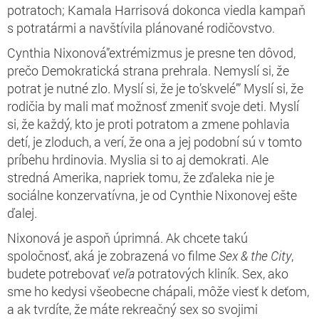
potratoch; Kamala Harrisová dokonca viedla kampaň
s potratármi a navštívila plánované rodičovstvo.
Cynthia Nixonová”extrémizmus je presne ten dôvod,
prečo Demokratická strana prehrala. Nemyslí si, že
potrat je nutné zlo. Myslí si, že je to’skvelé’” Myslí si, že
rodičia by mali mať možnosť zmeniť svoje deti. Myslí
si, že každý, kto je proti potratom a zmene pohlavia
detí, je zloduch, a verí, že ona a jej podobní sú v tomto
príbehu hrdinovia. Myslia si to aj demokrati. Ale
stredná Amerika, napriek tomu, že zďaleka nie je
sociálne konzervatívna, je od Cynthie Nixonovej ešte
ďalej.
Nixonová je aspoň úprimná. Ak chcete takú
spoločnosť, aká je zobrazená vo filme
Sex & the City
,
budete potrebovať
veľa
potratových kliník. Sex, ako
sme ho kedysi všeobecne chápali, môže viesť k deťom,
a ak tvrdíte, že máte rekreačný sex so svojimi