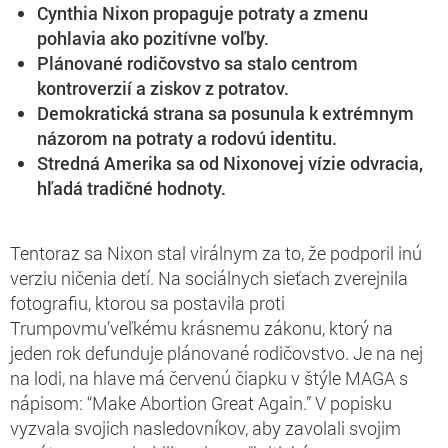
Cynthia Nixon propaguje potraty a zmenu
pohlavia ako pozitívne voľby.
Plánované rodičovstvo sa stalo centrom
kontroverzií a ziskov z potratov.
Demokratická strana sa posunula k extrémnym
názorom na potraty a rodovú identitu.
Stredná Amerika sa od Nixonovej vízie odvracia,
hľadá tradičné hodnoty.
Tentoraz sa Nixon stal virálnym za to, že podporil inú
verziu ničenia detí. Na sociálnych sieťach zverejnila
fotografiu, ktorou sa postavila proti
Trumpovmu’veľkému krásnemu zákonu, ktorý na
jeden rok defunduje plánované rodičovstvo. Je na nej
na lodi, na hlave má červenú čiapku v štýle MAGA s
nápisom: “Make Abortion Great Again.” V popisku
vyzvala svojich nasledovníkov, aby zavolali svojim