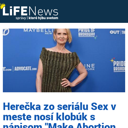
Herečka zo seriálu Sex v
meste nosí klobúk s
nápisom "Make Abortion