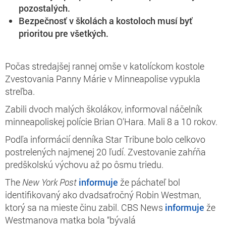
pozostalých.
Bezpečnosť v školách a kostoloch musí byť
prioritou pre všetkých.
Počas stredajšej rannej omše v katolíckom kostole
Zvestovania Panny Márie v Minneapolise vypukla
streľba.
Zabili dvoch malých školákov, informoval náčelník
minneapoliskej polície Brian O’Hara. Mali 8 a 10 rokov.
Podľa informácií denníka Star Tribune bolo celkovo
postrelených najmenej 20 ľudí. Zvestovanie zahŕňa
predškolskú výchovu až po ôsmu triedu.
The
New York Post
informuje
že páchateľ bol
identifikovaný ako dvadsaťročný Robin Westman,
ktorý sa na mieste činu zabil. CBS News
informuje
že
Westmanova matka bola “bývalá