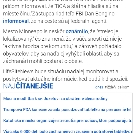
pričom informoval, že “BCA a štátna hliadka sú na
mieste činu.”Zástupca riaditeľa FBI Dan Bongino
informoval
, že na ceste sú aj federálni agenti.
Mesto Minneapolis neskôr
oznámilo
, že “strelec je
lokalizovaný,” čo znamená, že v súčasnosti už nie je
“aktívna hrozba pre komunitu,” a zároveň požiadalo
obyvateľov, aby sa naďalej vyhýbali oblasti, aby sa
záchranári mohli postarať o obete.
LifeSiteNews bude situáciu naďalej monitorovať a
poskytovať aktuálne informácie, keď budú k dispozícii.
ČÍTANEJŠIE
dnes
týždeň
celkom
Mocná modlitba k sv. Jozefovi za obrátenie člena rodiny
Trumpova FDA konečne začala posudzovať tabletku na prerušenie teh
Katolícka mníška organizuje stretnutia pre rodičov, ktorí podporujú
Viac ako 6 000 detí bolo zachránených zrušením potratovej tabletky: 