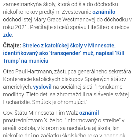
zamestnankyňa školy, ktorá odišla do dôchodku
niekoľko rokov predtým. Zvestovanie
oznámilo
odchod istej Mary Grace Westmanovej do dôchodku v
roku 2021. Prečítajte si celú správu LifeSite’o strelcovi
zde
.
Čítajte:
Strelec z katolíckej školy v Minnesote,
identifikovaný ako ‘transgender’ muž, napísal ‘Kill
Trump’ na muníciu
Otec Paul Hartmann, zástupca generálneho sekretára
Konferencie katolíckych biskupov Spojených štátov
amerických,
vyslovil
na sociálnej sieti: “Ponúkame
modlitby. Tieto deti sa zhromaždili na slávenie svätej
Eucharistie. Smútok je ohromujúci.”
Gov. štátu Minnesota Tim Walz
oznámil
prostredníctvom X, že bol “informovaný o streľbe” v
areáli kostola, v ktorom sa nachádza aj škola, len
niekoľko dní po začiatku školského roka v pondelok,