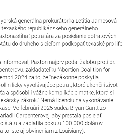
wyorská generálna prokurátorka Letitia Jamesová
 texaského republikánskeho generálneho
xtona’stíhať potratára za posielanie potratových
 štátu do druhého s cieľom podkopať texaské pro-life
 informoval, Paxton najprv podal žalobu proti dr.
enterovú, zakladateľku “Abortion Coalition for
cembri 2024 za to, že “nezákonne poskytla
llin lieky vyvolávajúce potrat, ktoré ukončili život
a a spôsobili vážne komplikácie matke, ktorá si
lekársky zákrok.” Nemá licenciu na vykonávanie
exase. Vo februári 2025 sudca Bryan Gantt zo
riadil Carpenterovej, aby prestala posielať
do štátu a zaplatila pokutu 100 000 dolárov
a to isté aj obvineniam z Louisiany).