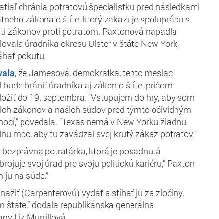
tiaľ chránia potratovú špecialistku pred následkami
tneho zákona o štíte, ktorý zakazuje spoluprácu s
sti zákonov proti potratom. Paxtonová napadla
lovala úradníka okresu Ulster v štáte New York,
áhať pokutu.
vala
, že Jamesová, demokratka, tento mesiac
d bude brániť úradníka aj zákon o štíte, pričom
ožiť do 19. septembra. “Vstupujem do hry, aby som
ašich zákonov a našich súdov pred týmto očividným
ocí,” povedala. “Texas nemá v New Yorku žiadnu
nu moc, aby tu zavádzal svoj krutý zákaz potratov.”
e bezprávna potratárka, ktorá je posadnutá
brojuje svoj úrad pre svoju politickú kariéru,” Paxton
m ju na súde.”
ažiť (Carpenterovú) vydať a stíhať ju za zločiny,
 štáte,” dodala republikánska generálna
ny Liz Murrillová.