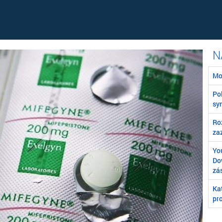
Mo
Poľ
syn
Ro
za
You
Do
zá
Ka
pro