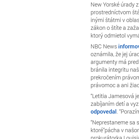
New Yorské úrady za
prostredníctvom štá
inými štátmi v obla
zákon o štíte a zaža
ktorý odmietol vym
NBC News
informo
oznámila, že jej úra
argumenty má predl
bránila integritu n
prekročením právom
právomoc a ani žiad
“Letitia Jamesová j
zabíjaním detí a vyz
odpovedal
. “Porazí
“Neprestaneme sa sn
ktoré”pácha v našom
prokurátorka Louisia