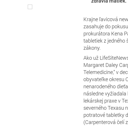
zdravia matiek.
Krajne ľavicová ne
zasahuje do pokusu
prokurátora Kena Pa
tabletiek z jedného
zákony.
Ako už LifeSiteNews
Margaret Daley Carp
Telemedicine,” v de
obyvateľke okresu Co
nenarodeného dieťať
následne vyžiadala 
lekárskej praxe v T
severného Texasu na
potratové tabletky 
(Carpenterová čelí z