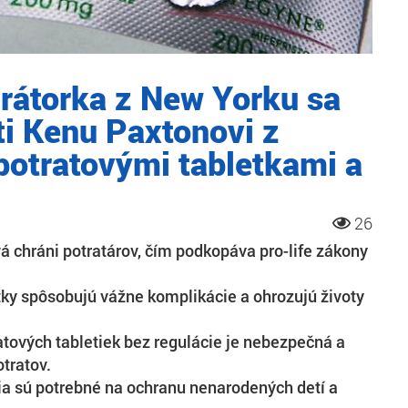
urátorka z New Yorku sa
ti Kenu Paxtonovi z
 potratovými tabletkami a
26
á chráni potratárov, čím podkopáva pro-life zákony
tky spôsobujú vážne komplikácie a ohrozujú životy
ratových tabletiek bez regulácie je nebezpečná a
tratov.
nia sú potrebné na ochranu nenarodených detí a