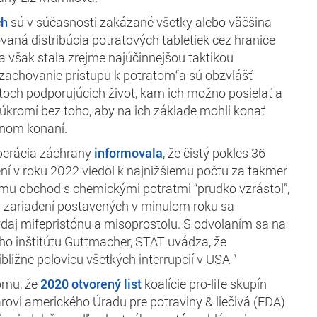
ch
sú v súčasnosti zakázané všetky alebo väčšina
ovaná distribúcia potratových tabletiek cez hranice
a však stala zrejme najúčinnejšou taktikou
 zachovanie prístupu k potratom“a sú obzvlášť
toch podporujúcich život, kam ich možno posielať a
kromí bez toho, aby na ich základe mohli konať
stnom konaní.
perácia záchrany
informovala
, že čistý pokles 36
ní v roku 2022 viedol k najnižšiemu počtu za takmer
omu obchod s chemickými potratmi “prudko vzrástol”,
 zariadení postavených v minulom roku sa
ýdaj mifepristónu a misoprostolu. S odvolaním sa na
ho inštitútu Guttmacher,
STAT
uvádza, že
ribližne polovicu všetkých interrupcií v USA ”
omu, že
2020 otvorený list
koalície pro-life skupín
ovi amerického Úradu pre potraviny & liečivá (FDA)