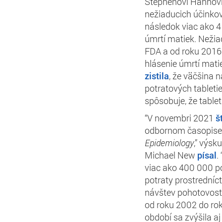
Stephenovi Hahnovi 
nežiaducich účinkov
následok viac ako 
úmrtí matiek. Nežia
FDA a od roku 2016 
hlásenie úmrtí matie
zistila
, že väčšina 
potratových tableti
spôsobuje, že tablet
“V novembri 2021
š
odbornom časopis
Epidemiology
,”
výsku
Michael New
písal
.
viac ako 400 000 po
potraty prostredníc
návštev pohotovosti 
od roku 2002 do rok
období sa zvýšila aj