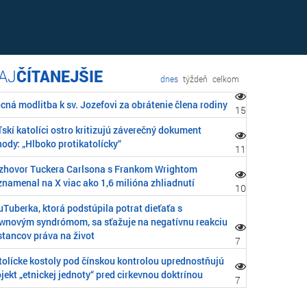
ČÍTANEJŠIE
dnes
týždeň
celkom
cná modlitba k sv. Jozefovi za obrátenie člena rodiny
15
skí katolíci ostro kritizujú záverečný dokument
ody: „Hlboko protikatolícky“
11
zhovor Tuckera Carlsona s Frankom Wrightom
znamenal na X viac ako 1,6 milióna zhliadnutí
10
Tuberka, ktorá podstúpila potrat dieťaťa s
wnovým syndrómom, sa sťažuje na negatívnu reakciu
stancov práva na život
7
tolícke kostoly pod čínskou kontrolou uprednostňujú
jekt „etnickej jednoty“ pred cirkevnou doktrínou
7