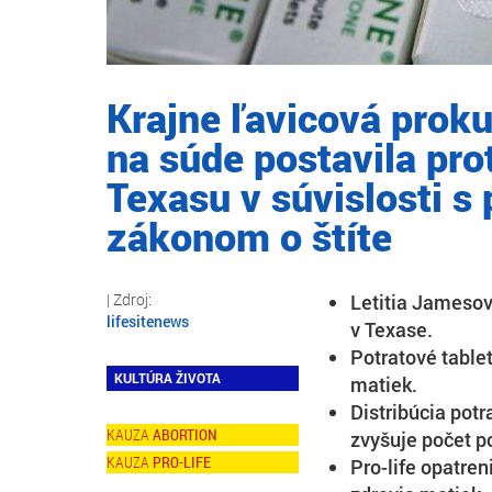
Krajne ľavicová prok
na súde postavila pro
Texasu v súvislosti s
zákonom o štíte
Letitia Jamesov
lifesitenews
v Texase.
Potratové table
KULTÚRA ŽIVOTA
matiek.
Distribúcia pot
ABORTION
zvyšuje počet po
PRO-LIFE
Pro-life opatre