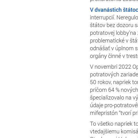
V dvanástich štáto
interrupcií. Neregul
štátov bez dozoru s
potratovej lobby’na
problematické v štá
odnášať v úplnom sú
orgány činné v tre
V novembri 2022 O
potratových zariade
50 rokov, napriek t
pričom 64 % nových
špecializovalo na v
údaje pro-potratové
mifepristón “tvorí p
To všetko napriek t
vtedajšiemu komisár