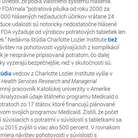
uviedol, že podľa vlastného systému hlásenia
 FDA’mala “potratová pilulka od roku 2000 za
4 000 hlásených nežiaducich účinkov vrátane 24
duce udalosti sú notoricky nedostatočne hlásené
FDA vyžaduje od výrobcov potratových tabletiek len
k.” Nedávna štúdia Charlotte Lozier Institute
tiež
návštev na pohotovosti vyplývajúcich z komplikácií
ek je nesprávne pripisovaná potratom, čo ďalej
ky vyzerajú bezpečnejšie, než v skutočnosti sú.
túdia
vedcov z Charlotte Lozier Institute vyšla v
e
Health Services Research and Managerial
mný pracovník Katolíckej univerzity v Amerike
 “Analyzovali údaje štátneho programu Medicaid o
tratoch zo 17 štátov, ktoré financujú plánované
tvom svojich programov Medicaid. Zistili, že počet
súvisiacich s potratmi v súvislosti s tabletkami sa
u 2015 zvýšil o viac ako 500 percent. V rovnakom
 miera návštev pohotovosti v súvislosti s