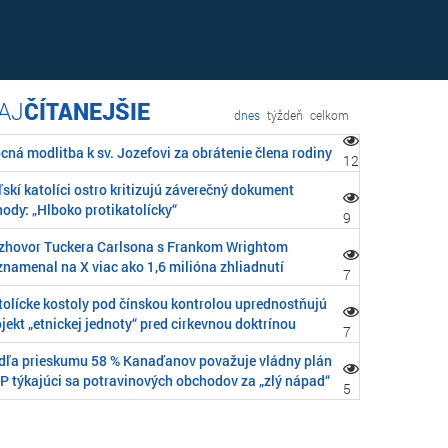
ČÍTANEJŠIE
dnes
týždeň
celkom
cná modlitba k sv. Jozefovi za obrátenie člena rodiny
12
skí katolíci ostro kritizujú záverečný dokument
ody: „Hlboko protikatolícky“
9
zhovor Tuckera Carlsona s Frankom Wrightom
znamenal na X viac ako 1,6 milióna zhliadnutí
7
tolícke kostoly pod čínskou kontrolou uprednostňujú
jekt „etnickej jednoty“ pred cirkevnou doktrínou
7
dľa prieskumu 58 % Kanaďanov považuje vládny plán
P týkajúci sa potravinových obchodov za „zlý nápad“
5