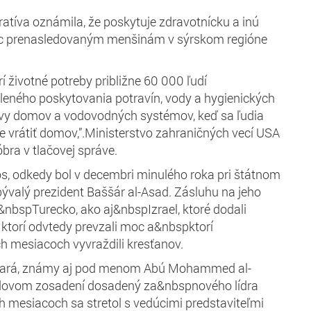
tíva oznámila, že poskytuje zdravotnícku a inú
 prenasledovaným menšinám v sýrskom regióne
 životné potreby približne 60 000 ľudí
leného poskytovania potravín, vody a hygienických
novy domov a vodovodných systémov, keď sa ľudia
 vrátiť domov,”.Ministerstvo zahraničných vecí USA
bra v tlačovej správe.
os, odkedy bol v decembri minulého roka pri štátnom
ývalý prezident Baššár al-Asad. Zásluhu na jeho
o&nbspTurecko, ako aj&nbspIzrael, ktoré dodali
ktorí odvtedy prevzali moc a&nbspktorí
h mesiacoch vyvraždili kresťanov.
ará, známy aj pod menom Abú Mohammed al-
adovom zosadení dosadený za&nbspnového lídra
ch mesiacoch sa stretol s vedúcimi predstaviteľmi