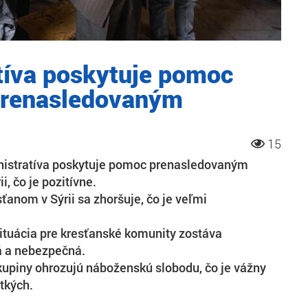
tíva poskytuje pomoc
prenasledovaným
15
istratíva poskytuje pomoc prenasledovaným
i, čo je pozitívne.
sťanom v Sýrii sa zhoršuje, čo je veľmi
tuácia pre kresťanské komunity zostáva
á a nebezpečná.
kupiny ohrozujú náboženskú slobodu, čo je vážny
tkých.