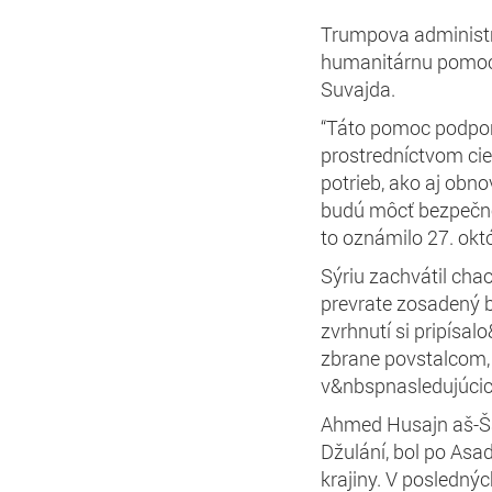
Trumpova administra
humanitárnu pomoc
Suvajda.
“Táto pomoc podporí
prostredníctvom cie
potrieb, ako aj ob
budú môcť bezpečne
to oznámilo 27. októ
Sýriu zachvátil cha
prevrate zosadený b
zvrhnutí si pripísal
zbrane povstalcom, 
v&nbspnasledujúcic
Ahmed Husajn aš-Š
Džulání, bol po As
krajiny. V posledný