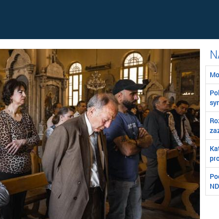
Mo
Poľ
syn
Ro
za
Ka
pro
Po
ND