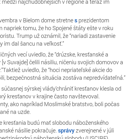
už medzi najchudobnejších v regióne a teraz im
ovembra v Bielom dome stretne
s
prezidentom
apriek tomu, že ho Spojené štáty ešte v roku
oristu. Trump už oznámil, že “nariadi zastavenie
by im dal šancu na veľkosť.”
čných vecí uviedlo, že “drúzske, kresťanské a
v Suvajde] čelili násiliu, ničeniu svojich domovov a
y.”Taktiež uviedlo, že “hoci nepriateľské akcie do
ili, bezpečnostná situácia zostáva nepredvídateľná.”
súčasnej sýrskej vlády’chrániť kresťanov klesla od
orý kresťanov v krajine často navštevoval.
nty, ako napríklad Moslimské bratstvo, boli počas
žané na uzde.
’že kresťania budú mať slobodu náboženského
anské násilie pokračuje.
správy
zverejnené v júli
medzinárodnú náboženskú slobodu (USCIRF)