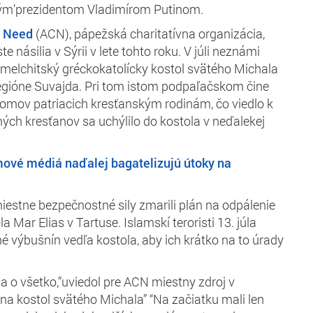
kým’prezidentom Vladimírom Putinom.
n Need
(ACN), pápežská charitatívna organizácia,
e násilia v Sýrii v lete tohto roku. V júli neznámi
i melchitský gréckokatolícky kostol svätého Michala
regióne Suvajda. Pri tom istom podpaľačskom čine
omov patriacich kresťanským rodinám, čo viedlo k
ných kresťanov sa uchýlilo do kostola v neďalekej
ové médiá naďalej bagatelizujú útoky na
miestne bezpečnostné sily zmarili plán na odpálenie
 Mar Elias v Tartuse. Islamskí teroristi 13. júla
né výbušnín vedľa kostola, aby ich krátko na to úrady
la o všetko,”uviedol pre ACN miestny zdroj v
 na kostol svätého Michala” “Na začiatku mali len