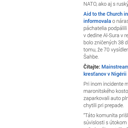
NATO, ako aj s rus
Aid to the Church i
informovala
o nárast
páchatelia podpálil
v dedine Al-Sura v 
bolo zničených 38 d
tomu, že 70 vysídle
Šahbe.
Čítajte:
Mainstream
kresťanov v Nigérii
Pri inom incidente 
maronitského kostola
zaparkovali auto pl
chytili pri prepade.
“Táto komunita priš
súvislosti s útokom