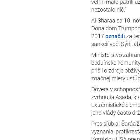
veľmi málo patrili 
nezostalo nič.”
Al-Sharaa sa 10. n
Donaldom Trumpom n
2017
označili
za ter
sankcií voči Sýrii, a
Ministerstvo zahrani
beduínske komunity [
prišli o zdroje obživ
značnej miery ustúp
Dôvera v schopnosť 
zvrhnutia Asada, kt
Extrémistické eleme
jeho vlády často dr
Pres sľub al-Šaráa
vyznania, protikresť
Komisiou USA pre 