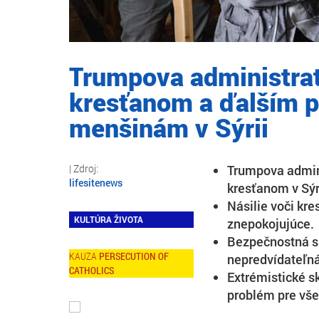
Trumpova administra
kresťanom a ďalším 
menšinám v Sýrii
Trumpova admin
lifesitenews
kresťanom v Sýri
Násilie voči kre
KULTÚRA ŽIVOTA
znepokojujúce.
Bezpečnostná si
PERSECUTION OF
nepredvídateľn
CATHOLICS
Extrémistické s
problém pre vše