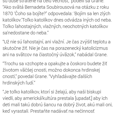
sú duše stratené na celú večnosť,” podelil sa Grane.
“Ako svätá Bernadeta Soubirousová na otázku z roku
1870 ‘Čoho sa bojíte?" odpovedala: ‘Bojím sa len zlých
katolíkov.’Toľko katolíkov dnes odvádza iných od neba.
Toľko ľahostajných, vlažných, neochotných katolíkov
sa’nedostane do neba.”
“Už nie sú ľahostajní, ani vlažní. Je čas zvýšiť teplotu a
skutočne žiť. Nie je čas na porazenecký katolicizmus
ani na svätcov na čiastočný úväzok,” nabádal Grane.
“Trochu sa vzchopte a opakujte a čoskoro budete žiť
životom väčšej cnosti, možno dokonca hrdinskej
cnosti,” povedal Grane. “Vyhľadávajte ďalších
hrdinských ľudí.”
“Je toľko katolíkov, ktorí si želajú, aby naši biskupi
viedli, aby americká’kultúra prestala [upadať,] aby ich
deti mali takú dobrú šancu na dobrý život, akú mali oni,
keď vyrastali. Prestaňte nadávať na nečinnosť