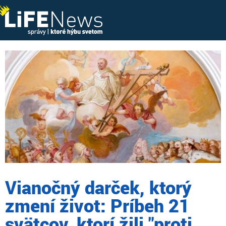
Vianočný darček, ktorý
zmení život: Príbeh 21
svätcov, ktorí žili "proti