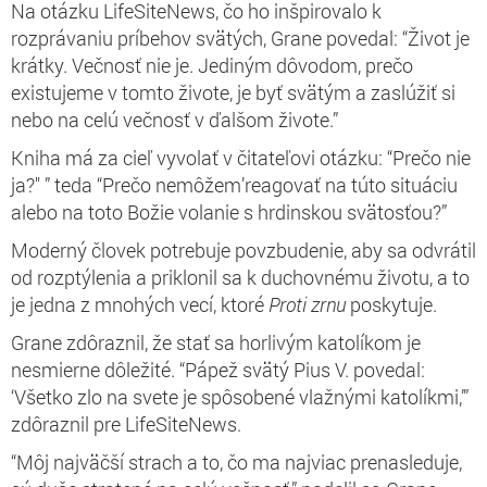
Na otázku LifeSiteNews, čo ho inšpirovalo k
rozprávaniu príbehov svätých, Grane povedal: “Život je
krátky. Večnosť nie je. Jediným dôvodom, prečo
existujeme v tomto živote, je byť svätým a zaslúžiť si
nebo na celú večnosť v ďalšom živote.”
Kniha má za cieľ vyvolať v čitateľovi otázku: “Prečo nie
ja?" ” teda “Prečo nemôžem’reagovať na túto situáciu
alebo na toto Božie volanie s hrdinskou svätosťou?”
Moderný človek potrebuje povzbudenie, aby sa odvrátil
od rozptýlenia a priklonil sa k duchovnému životu, a to
je jedna z mnohých vecí, ktoré
Proti zrnu
poskytuje.
Grane zdôraznil, že stať sa horlivým katolíkom je
nesmierne dôležité. “Pápež svätý Pius V. povedal:
‘Všetko zlo na svete je spôsobené vlažnými katolíkmi,’”
zdôraznil pre LifeSiteNews.
“Môj najväčší strach a to, čo ma najviac prenasleduje,