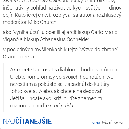
Svätého Tomáša Akvinského
neposkytol katolík taký
inšpiratívny pohľad na život veľkých, svätých hrdinov
dejín Katolíckej cirkvi,’rozplýval sa autor a rozhlasový
moderátor Mike Church.
ako “vynikajúcu” ju ocenili aj arcibiskup Carlo Mario
Viganò a biskup Athanasius Schneider.
V posledných myšlienkach k tejto “výzve do zbrane”
Grane povedal:
Ak chcete tancovať s diablom, choďte s prúdom.
Urobte kompromisy vo svojich hodnotách kvôli
nerestiam a pokúste sa ‘zapadnúť’do kultúry
tohto sveta. Alebo, ak chcete nasledovať
Ježiša… noste svoj kríž, buďte znamením
rozporu a choďte
proti prúdu
.
ČÍTANEJŠIE
dnes
týždeň
celkom