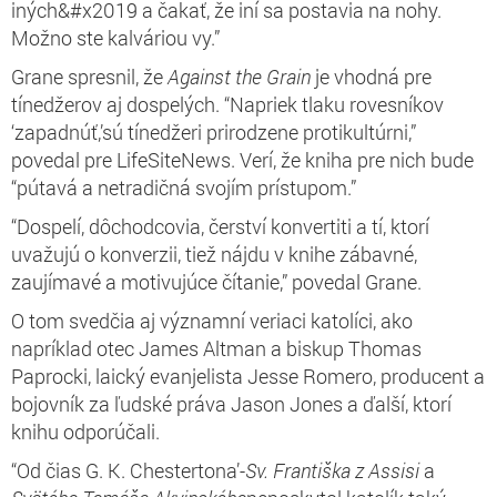
iných&#x2019 a čakať, že iní sa postavia na nohy.
Možno ste kalváriou vy.”
Grane spresnil, že
Against the Grain
je vhodná pre
tínedžerov aj dospelých. “Napriek tlaku rovesníkov
‘zapadnúť,’sú tínedžeri prirodzene protikultúrni,”
povedal pre LifeSiteNews. Verí, že kniha pre nich bude
“pútavá a netradičná svojím prístupom.”
“Dospelí, dôchodcovia, čerství konvertiti a tí, ktorí
uvažujú o konverzii, tiež nájdu v knihe zábavné,
zaujímavé a motivujúce čítanie,” povedal Grane.
O tom svedčia aj významní veriaci katolíci, ako
napríklad
otec James Altman a biskup Thomas
Paprocki, laický evanjelista Jesse Romero, producent a
bojovník za ľudské práva Jason Jones a ďalší, ktorí
knihu odporúčali.
“Od čias G. K. Chestertona’-
Sv. Františka z Assisi
a