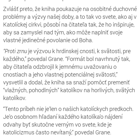
Zvlášť preto, že kniha poukazuje na osobitné duchovné
problémy a výzvy našej doby, a to tak vo svete, ako aj v
Katolíckej cirkvi, pôsobí na čitateľa tak, že ho inšpiruje,
aby sa zamyslel nad tým, ako môže naplniť svoje
vlastné jedinečné povolanie od Boha.
“Proti zrnu
je výzvou k hrdinskej cnosti, k svätosti, pre
každého,” povedal Grane. “Formát bol navrhnutý tak,
aby čitateľa odzbrojil k jemnému uvažovaniu o
cnostiach a jeho vlastnej potenciálnej svätosti,”
vysvetlil a dodal, že kniha sa snaží pomôcť premeniť
“vlažných, pohodlných” katolíkov na horlivých, svätých
katolíkov.
“Tento príbeh nie je’len o našich katolíckych predkoch.
Je’o osobnom hľadaní každého katolíka’o nájdení
odvahy byť skutočne verným vo svete, kde je
katolicizmus často nevítaný,” povedal Grane.