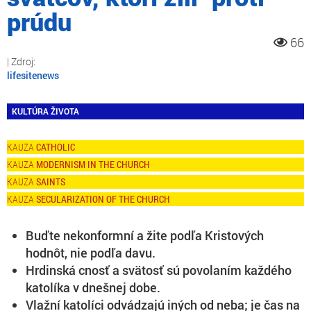
prúdu
66
lifesitenews
KULTÚRA ŽIVOTA
CATHOLIC
MODERNISM IN THE CHURCH
SAINTS
SECULARIZATION OF THE CHURCH
Buďte nekonformní a žite podľa Kristových
hodnôt, nie podľa davu.
Hrdinská cnosť a svätosť sú povolaním každého
katolíka v dnešnej dobe.
Vlažní katolíci odvádzajú iných od neba; je čas na