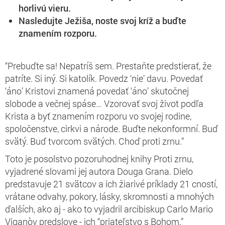
horlivú vieru.
Nasledujte Ježiša, noste svoj kríž a buďte
znamením rozporu.
“Prebuďte sa! Nepatríš sem. Prestaňte predstierať, že
patríte. Si iný. Si katolík. Povedz ‘nie’ davu. Povedať
‘áno’ Kristovi znamená povedať ‘áno’ skutočnej
slobode a večnej spáse… Vzorovať svoj život podľa
Krista a byť znamením rozporu vo svojej rodine,
spoločenstve, cirkvi a národe. Buďte nekonformní. Buď
svätý. Buď tvorcom svätých. Choď proti zrnu.”
Toto je posolstvo pozoruhodnej knihy Proti zrnu,
vyjadrené slovami jej autora Douga Grana. Dielo
predstavuje 21 svätcov a ich žiarivé príklady 21 cností,
vrátane odvahy, pokory, lásky, skromnosti a mnohých
ďalších, ako aj - ako to vyjadril arcibiskup Carlo Mario
Viganòv predslove - ich “priateľstvo s Bohom.”