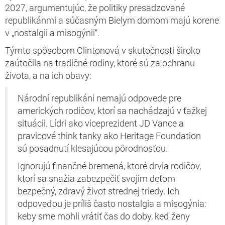
2027, argumentujúc, že politiky presadzované
republikánmi a súčasným Bielym domom majú korene
v „nostalgii a misogýnii“.
Týmto spôsobom Clintonová v skutočnosti široko
zaútočila na tradičné rodiny, ktoré sú za ochranu
života, a na ich obavy:
Národní republikáni nemajú odpovede pre
amerických rodičov, ktorí sa nachádzajú v ťažkej
situácii. Lídri ako viceprezident JD Vance a
pravicové think tanky ako Heritage Foundation
sú posadnutí klesajúcou pôrodnosťou.
Ignorujú finančné bremená, ktoré drvia rodičov,
ktorí sa snažia zabezpečiť svojim deťom
bezpečný, zdravý život strednej triedy. Ich
odpoveďou je príliš často nostalgia a misogýnia:
keby sme mohli vrátiť čas do doby, keď ženy