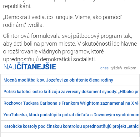
republikáni.
„Demokrati vedia, čo funguje. Vieme, ako pomôcť
rodinám,“ tvrdila.
Clintonová formulovala svoj päťbodový program tak,
aby deti boli na prvom mieste. V skutočnosti ide hlavne
o rozširovanie vládnych programov, ktoré
uprednostňujú demokratickí socialisti.
ČÍTANEJŠIE
dnes
týždeň
celkom
Mocná modlitba k sv. Jozefovi za obrátenie člena rodiny
Poľskí katolíci ostro kritizujú záverečný dokument synody: „Hlboko pr
Rozhovor Tuckera Carlsona s Frankom Wrightom zaznamenal na X viac
YouTuberka, ktorá podstúpila potrat dieťaťa s Downovým syndrómom, 
Katolícke kostoly pod čínskou kontrolou uprednostňujú projekt „etnick