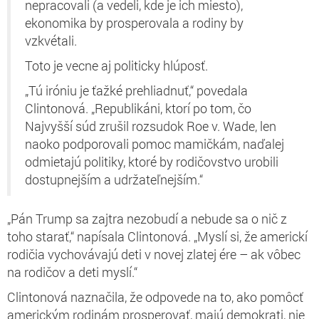
nepracovali (a vedeli, kde je ich miesto),
ekonomika by prosperovala a rodiny by
vzkvétali.
Toto je vecne aj politicky hlúposť.
„Tú iróniu je ťažké prehliadnuť,“ povedala
Clintonová. „Republikáni, ktorí po tom, čo
Najvyšší súd zrušil rozsudok Roe v. Wade, len
naoko podporovali pomoc mamičkám, naďalej
odmietajú politiky, ktoré by rodičovstvo urobili
dostupnejším a udržateľnejším.“
„Pán Trump sa zajtra nezobudí a nebude sa o nič z
toho starať,“ napísala Clintonová. „Myslí si, že americkí
rodičia vychovávajú deti v novej zlatej ére – ak vôbec
na rodičov a deti myslí.“
Clintonová naznačila, že odpovede na to, ako pomôcť
americkým rodinám prosperovať, majú demokrati, nie