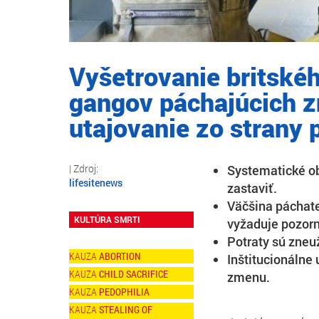
Vyšetrovanie britské
gangov páchajúcich zn
utajovanie zo strany 
Systematické ob
lifesitenews
zastaviť.
Väčšina páchate
KULTÚRA SMRTI
vyžaduje pozorn
Potraty sú zneuž
ABORTION
Inštitucionálne 
CHILD SACRIFICE
zmenu.
PEDOPHILIA
STEALING OF