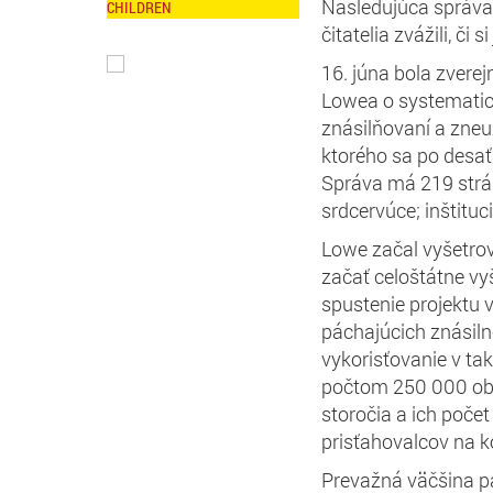
Nasledujúca správa 
CHILDREN
čitatelia zvážili, či s
16. júna bola zvere
Lowea o systematic
znásilňovaní a zneuží
ktorého sa po desať
Správa má 219 strán 
srdcervúce; inštituc
Lowe začal vyšetrov
začať celoštátne vy
spustenie projektu 
páchajúcich znásil
vykorisťovanie v t
počtom 250 000 obet
storočia a ich poče
prisťahovalcov na k
Prevažná väčšina p