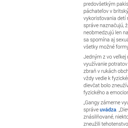
predovšetkým pakist
páchateľov v brits
vykorisťovania det
správe naznačujú, že
neobmedzujú len na
sa spomína aj sexuá
všetky možné formy
Jedným z vo veľkej 
využívanie potratov 
zbraň v rukách obch
vždy vedie k fyzic
dievčat bolo zneuží
fyzického a emocion
„Gangy zámerne využ
správe
uvádza
. „Di
znásilňované, niekt
zneužili tehotenstvo 