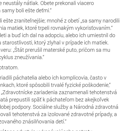
ne neustály nátlak. Obete prekonali viacero
 samy boli ešte deťmi.“
boli ešte zraniteľnejšie; mnohé z obetí „sa samy narodili
nia matiek, ktoré trpeli rovnakým vykorisťovaním.“
eti a buď ich dal na adopciu, alebo ich umiestnil do
starostlivosti, ktorý zlyhal v prípade ich matiek.
veru: „Štát prerušil materské puto, pričom sa mu
cyklus zneužívania.“
otratom.
riadili páchatelia alebo ich komplicovia, často v
kach, ktoré spôsobili trvalé fyzické poškodenie,“
 „Zdravotnícke zariadenia zaznamenali tehotenstvá
čatá prepustili späť k páchateľom bez akejkoľvek
dobej podpory. Sociálne služby a Národná zdravotná
vali tehotenstvá za izolované zdravotné prípady, a
zovaného znásilňovania detí.“