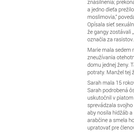
znásilnenia; prekon
a jedno dieťa prežilo
moslimovia,“ povedal
Opísala sieť sexuál
že gangy zostávali „
označia za rasistov.
Marie mala sedem ro
zneužívania otehotn
domu jednej ženy. T
potraty. Manžel tej že
Sarah mala 15 rokov,
Sarah podrobená ôs
uskutočnil v piatom
sprevádzala svojho n
aby nosila hidžáb a
arabčine a smela ho
upratovať pre členov