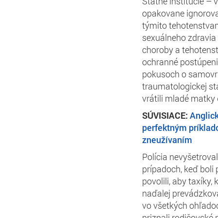
Štátne inštitúcie –
opakovane ignoroval
týmito tehotenstvam
sexuálneho zdravia 
choroby a tehotenst
ochranné postúpenia
pokusoch o samovra
traumatologickej sta
vrátili mladé matky 
SÚVISIACE:
Anglic
perfektným príklad
zneužívaním
Polícia nevyšetroval
prípadoch, keď boli
povolili, aby taxíky
naďalej prevádzkoval
vo všetkých ohľadoc
priznali rodičovské 