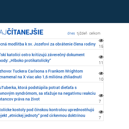
ČÍTANEJŠIE
dnes
týždeň
celkom
cná modlitba k sv. Jozefovi za obrátenie člena rodiny
15
skí katolíci ostro kritizujú záverečný dokument
ody: „Hlboko protikatolícky“
11
zhovor Tuckera Carlsona s Frankom Wrightom
znamenal na X viac ako 1,6 milióna zhliadnutí
10
Tuberka, ktorá podstúpila potrat dieťaťa s
wnovým syndrómom, sa sťažuje na negatívnu reakciu
stancov práva na život
7
tolícke kostoly pod čínskou kontrolou uprednostňujú
jekt „etnickej jednoty“ pred cirkevnou doktrínou
7