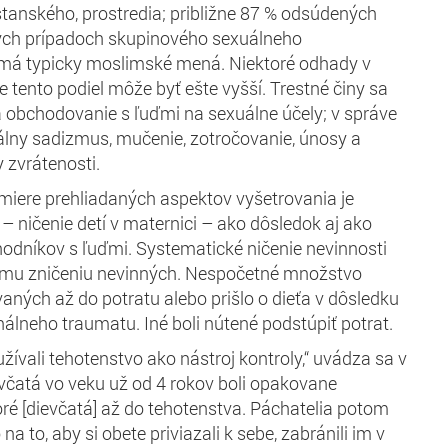
anského, prostredia; približne 87 % odsúdených
kých prípadoch skupinového sexuálneho
í má typicky moslimské mená. Niektoré odhady v
 tento podiel môže byť ešte vyšší. Trestné činy sa
 obchodovanie s ľuďmi na sexuálne účely; v správe
lny sadizmus, mučenie, zotročovanie, únosy a
 zvrátenosti.
miere prehliadaných aspektov vyšetrovania je
– ničenie detí v maternici – ako dôsledok aj ako
odníkov s ľuďmi. Systematické ničenie nevinnosti
kému zničeniu nevinných. Nespočetné množstvo
vaných až do potratu alebo prišlo o dieťa v dôsledku
álneho traumatu. Iné boli nútené podstúpiť potrat.
ívali tehotenstvo ako nástroj kontroly,“ uvádza sa v
evčatá vo veku už od 4 rokov boli opakovane
oré [dievčatá] až do tehotenstva. Páchatelia potom
na to, aby si obete priviazali k sebe, zabránili im v