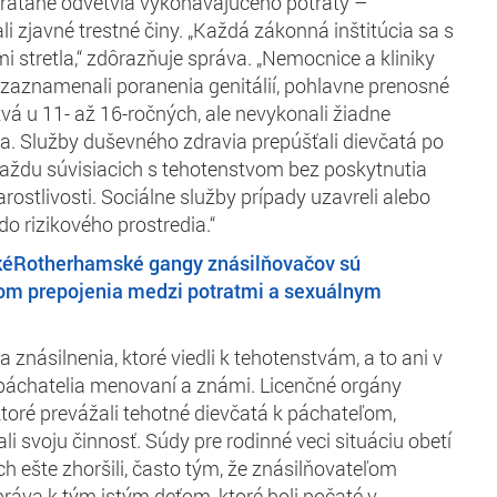
 vrátane odvetvia vykonávajúceho potraty –
i zjavné trestné činy. „Každá zákonná inštitúcia sa s
i stretla,“ zdôrazňuje správa. „Nemocnice a kliniky
zaznamenali poranenia genitálií, pohlavne prenosné
vá u 11- až 16-ročných, ale nevykonali žiadne
. Služby duševného zdravia prepúšťali dievčatá po
ždu súvisiacich s tehotenstvom bez poskytnutia
rostlivosti. Sociálne služby prípady uzavreli alebo
do rizikového prostredia.“
kéRotherhamské gangy znásilňovačov sú
om prepojenia medzi potratmi a sexuálnym
a znásilnenia, ktoré viedli k tehotenstvám, a to ani v
 páchatelia menovaní a známi. Licenčné orgány
, ktoré prevážali tehotné dievčatá k páchateľom,
i svoju činnosť. Súdy pre rodinné veci situáciu obetí
h ešte zhoršili, často tým, že znásilňovateľom
práva k tým istým deťom, ktoré boli počaté v