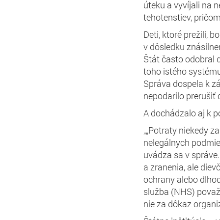
úteku a vyvíjali na 
tehotenstiev, pričom
Deti, ktoré prežili, 
v dôsledku znásilne
Štát často odobral d
toho istého systému 
Správa dospela k zá
nepodarilo prerušiť 
A dochádzalo aj k p
„„Potraty niekedy za
nelegálnych podmien
uvádza sa v správe.
a zranenia, ale diev
ochrany alebo dlho
služba (NHS) považo
nie za dôkaz organi