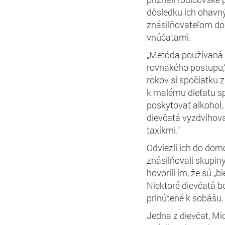
dôsledku ich ohavný
znásilňovateľom do
vnúčatami.
„Metóda používaná n
rovnakého postupu,“
rokov si spočiatku 
k malému dieťaťu s
poskytovať alkohol,
dievčatá vyzdvihova
taxíkmi.“
Odviezli ich do domo
znásilňovali skupiny
hovorili im, že sú „b
Niektoré dievčatá b
prinútené k sobášu.
Jedna z dievčat, Mic