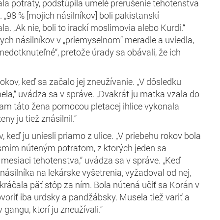
ala potraty, podstúpila umelé prerušenie tehotenstva
. „98 % [mojich násilníkov] boli pakistanskí
a. „Ak nie, boli to irackí moslimovia alebo Kurdi.“
nych násilníkov v „priemyselnom“ meradle a uviedla,
nedotknuteľné“, pretože úrady sa obávali, že ich
kov, keď sa začalo jej zneužívanie. „V dôsledku
ela,“ uvádza sa v správe. „Dvakrát ju matka vzala do
am táto žena pomocou pletacej ihlice vykonala
ny ju tiež znásilnil.“
 keď ju uniesli priamo z ulice. „V priebehu rokov bola
mim núteným potratom, z ktorých jeden sa
 mesiaci tehotenstva,“ uvádza sa v správe. „Keď
ásilníka na lekárske vyšetrenia, vyžadoval od nej,
 kráčala päť stôp za ním. Bola nútená učiť sa Korán v
voriť iba urdsky a pandžábsky. Musela tiež variť a
 gangu, ktorí ju zneužívali.“