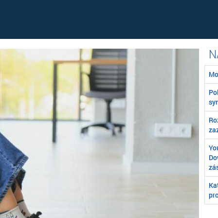
Mo
Poľ
syn
Ro
za
You
Do
zá
Ka
pro