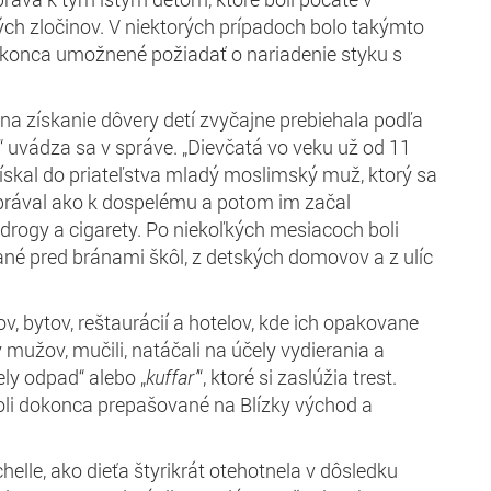
ch zločinov. V niektorých prípadoch bolo takýmto
konca umožnené požiadať o nariadenie styku s
a získanie dôvery detí zvyčajne prebiehala podľa
 uvádza sa v správe. „Dievčatá vo veku už od 11
získal do priateľstva mladý moslimský muž, ktorý sa
prával ako k dospelému a potom im začal
 drogy a cigarety. Po niekoľkých mesiacoch boli
né pred bránami škôl, z detských domovov a z ulíc
v, bytov, reštaurácií a hotelov, kde ich opakovane
 mužov, mučili, natáčali na účely vydierania a
iely odpad“ alebo „
kuffar’
“, ktoré si zaslúžia trest.
oli dokonca prepašované na Blízky východ a
helle, ako dieťa štyrikrát otehotnela v dôsledku