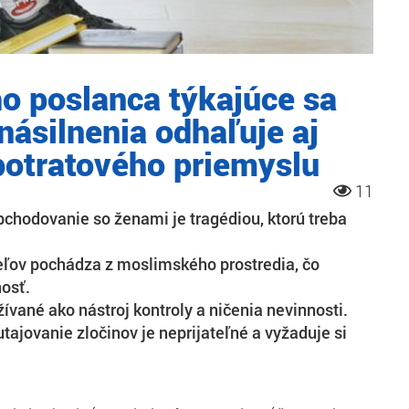
ho poslanca týkajúce sa
ásilnenia odhaľuje aj
potratového priemyslu
11
chodovanie so ženami je tragédiou, ktorú treba
ľov pochádza z moslimského prostredia, čo
osť.
ívané ako nástroj kontroly a ničenia nevinnosti.
utajovanie zločinov je neprijateľné a vyžaduje si