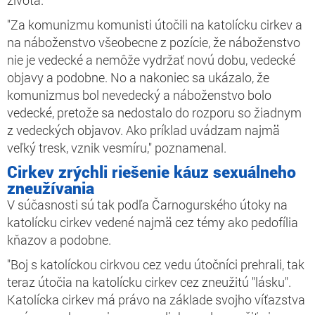
"Za komunizmu komunisti útočili na katolícku cirkev a
na náboženstvo všeobecne z pozície, že náboženstvo
nie je vedecké a nemôže vydržať novú dobu, vedecké
objavy a podobne. No a nakoniec sa ukázalo, že
komunizmus bol nevedecký a náboženstvo bolo
vedecké, pretože sa nedostalo do rozporu so žiadnym
z vedeckých objavov. Ako príklad uvádzam najmä
veľký tresk, vznik vesmíru," poznamenal.
Cirkev zrýchli riešenie káuz sexuálneho
zneužívania
V súčasnosti sú tak podľa Čarnogurského útoky na
katolícku cirkev vedené najmä cez témy ako pedofília
kňazov a podobne.
"Boj s katolíckou cirkvou cez vedu útočníci prehrali, tak
teraz útočia na katolícku cirkev cez zneužitú "lásku".
Katolícka cirkev má právo na základe svojho víťazstva