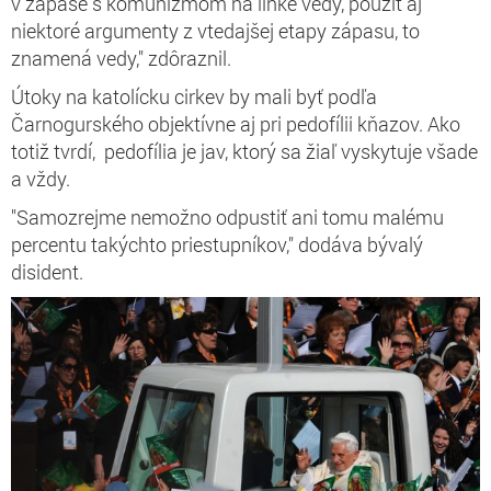
v zápase s komunizmom na linke vedy, použiť aj
niektoré argumenty z vtedajšej etapy zápasu, to
znamená vedy," zdôraznil.
Útoky na katolícku cirkev by mali byť podľa
Čarnogurského objektívne aj pri pedofílii kňazov. Ako
totiž tvrdí, pedofília je jav, ktorý sa žiaľ vyskytuje všade
a vždy.
"Samozrejme nemožno odpustiť ani tomu malému
percentu takýchto priestupníkov," dodáva bývalý
disident.