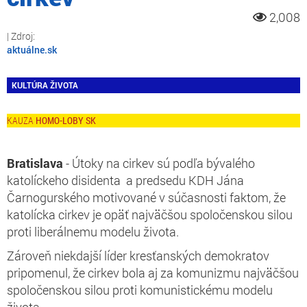
2,008
aktuálne.sk
KULTÚRA ŽIVOTA
HOMO-LOBY SK
Bratislava
- Útoky na cirkev sú podľa bývalého
katolíckeho disidenta a predsedu KDH Jána
Čarnogurského motivované v súčasnosti faktom, že
katolícka cirkev je opäť najväčšou spoločenskou silou
proti liberálnemu modelu života.
Zároveň niekdajší líder kresťanských demokratov
pripomenul, že cirkev bola aj za komunizmu najväčšou
spoločenskou silou proti komunistickému modelu
života.