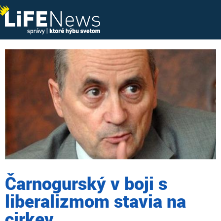
Čarnogurský v boji s
liberalizmom stavia na
cirkev