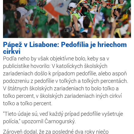
Pápež v Lisabone: Pedofília je hriechom
cirkvi
Podľa neho by však objektívne bolo, keby sa v
publicistike hovorilo: V katolíckych školských
zariadeniach došlo k prípadom pedofílie, alebo aspoň
podozreniu z pedofílie v toľkých a toľkých percentách.
V štátnych školských zariadeniach to bolo toľko a
toľko percent, v školských zariadeniach iných cirkví
toľko a toľko percent.
"Tieto údaje sú, veď každý prípad pedofílie vyšetruje
polícia," upozornil Čarnogurský.
Zároveň dodal, že za posledné dva roky niečo