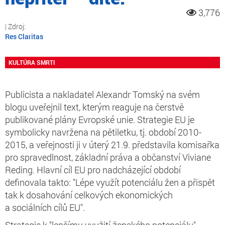
3,776
Res Claritas
KULTÚRA SMRTI
Publicista a nakladatel Alexandr Tomský na svém
blogu uveřejnil text, kterým reaguje na čerstvě
publikované plány Evropské unie. Strategie EU je
symbolicky navržena na pětiletku, tj. období 2010-
2015, a veřejnosti ji v úterý 21.9. představila komisařka
pro spravedlnost, základní práva a občanství Viviane
Reding. Hlavní cíl EU pro nadcházející období
definovala takto: "Lépe využít potenciálu žen a přispět
tak k dosahování celkových ekonomických
a sociálních cílů EU".
Strategie k "lepšímu využití ženského potenciálu"