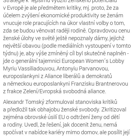
v Evropě je ale předmětem kritiky, mj. proto, že za
účelem zvýšení ekonomické produktivity se ženám
vnucuje role pracujících na úkor vlastní volby o tom,
zda se budou věnovat raději rodině. Opravdovou cenu
ženské úlohy ve světě ještě nepoznaly dámy, jejichž
největší obavou (podle mediálních vystoupení v tomto
týdnu) je, aby výše zmíněný cíl byl skutečně naplněn -
jde o generální tajemnici European Women´s Lobby
Myriu Vassiliadouvou, Antonyiu Parvanovou,
europoslankyni z Aliance liberálů a demokratů
a německou europoslankyni Franzisku Brantnerovou
z frakce Zelení/Evropská svobodná aliance.
Alexandr Tomský zformuloval stanoviska kritiků
a předložil tak obhajobu ženské svobody. Zkritizoval
zejména obrovské úsilí EU o odtržení ženy od dětí
a rodiny. Uvedl, že řešení, jak docenit ženu, nemá
spočívat v nabídce kariéry mimo domov, ale posílit její