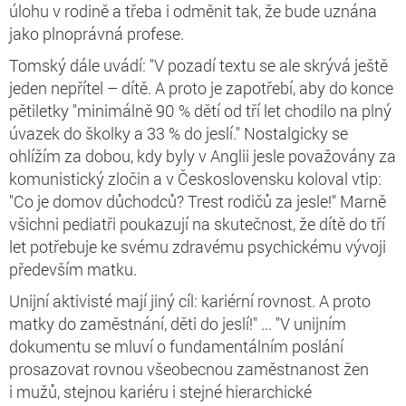
úlohu v rodině a třeba i odměnit tak, že bude uznána
jako plnoprávná profese.
Tomský dále uvádí: "V pozadí textu se ale skrývá ještě
jeden nepřítel – dítě. A proto je zapotřebí, aby do konce
pětiletky "minimálně 90 % dětí od tří let chodilo na plný
úvazek do školky a 33 % do jeslí." Nostalgicky se
ohlížím za dobou, kdy byly v Anglii jesle považovány za
komunistický zločin a v Československu koloval vtip:
"Co je domov důchodců? Trest rodičů za jesle!" Marně
všichni pediatři poukazují na skutečnost, že dítě do tří
let potřebuje ke svému zdravému psychickému vývoji
především matku.
Unijní aktivisté mají jiný cíl: kariérní rovnost. A proto
matky do zaměstnání, děti do jeslí!" ... "V unijním
dokumentu se mluví o fundamentálním poslání
prosazovat rovnou všeobecnou zaměstnanost žen
i mužů, stejnou kariéru i stejné hierarchické