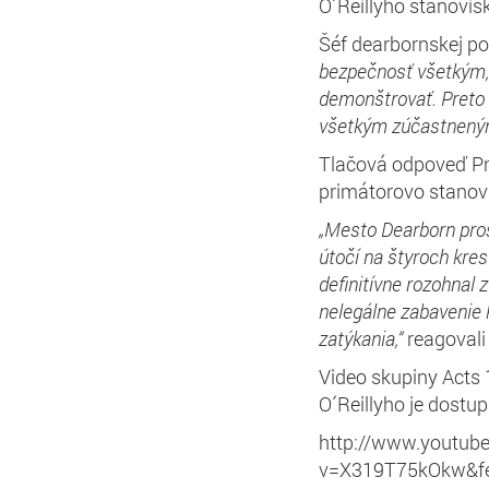
O´Reillyho stanovis
Šéf dearbornskej po
bezpečnosť všetkým, 
demonštrovať. Preto
všetkým zúčastnený
Tlačová odpoveď Pr
primátorovo stanovi
„Mesto Dearborn pros
útočí na štyroch kre
definitívne rozohnal 
nelegálne zabavenie 
zatýkania,“
reagovali
Video skupiny Acts 
O´Reillyho je dostup
http://www.youtub
v=X319T75kOkw&fe