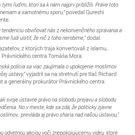
 tými ľuďmi, ktorí sa k nám najprv priblížili. Práve toto
ineniam a samotnému sporu,“
povedal Qureshi
ente.
ú tendenciu obviňovať nás z nekonvenčného správania a
sme ľudí uistiť, že nič z toho nerobíme,“
dodal.
zateľov, z ktorých traja konvertovali z islamu,
 z Právnického centra Tomáša Mora.
rnská polícia sa viac zaujímala o upokojenie moslimov
šej ústavy,“
vyjadril sa na stretnutí pre tlač Richard
t a generálny prokurátor Právnického centra
vali svoje ústavné právo na slobodu prejavu a slobodu
čenia. No v meste, kde sa zdá, že politicky zjavne
oslimov, prevláda aj právo sharia nad našou ústavou,“
nou odvetnou akciou voči znepokojujúcemu videu, ktoré