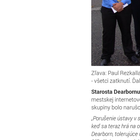
Zľava: Paul Rezkall
- všetci zatknutí. Ď
Starosta Dearbornu 
mestskej internetov
skupiny bolo narušo
„Porušenie ústavy v s
keď sa teraz hrá na 
Dearborn, tolerujúce