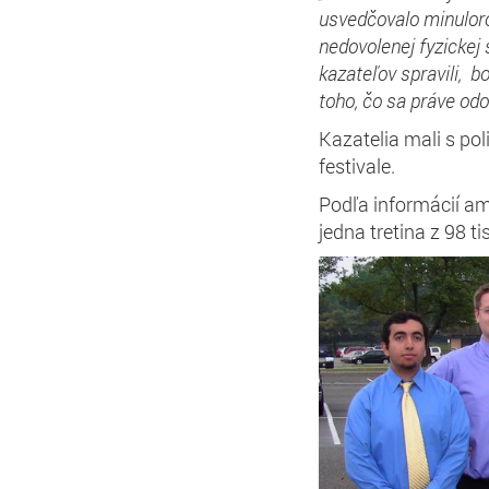
usvedčovalo minuloro
nedovolenej fyzickej s
kazateľov spravili, 
toho, čo sa práve odo
Kazatelia mali s p
festivale.
Podľa informácií am
jedna tretina z 98 