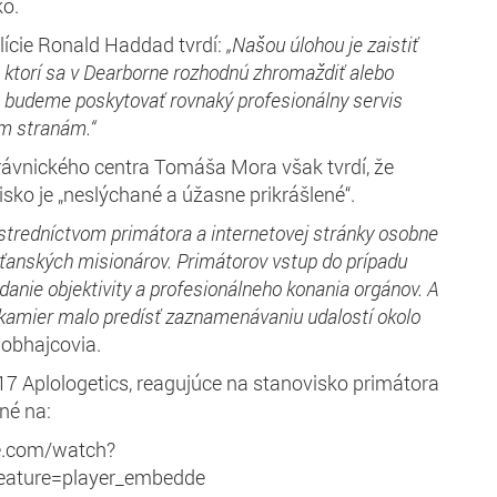
ko.
lície Ronald Haddad tvrdí:
„Našou úlohou je zaistiť
ktorí sa v Dearborne rozhodnú zhromaždiť alebo
 budeme poskytovať rovnaký profesionálny servis
m stranám.“
ávnického centra Tomáša Mora však tvrdí, že
sko je „neslýchané a úžasne prikrášlené“.
tredníctvom primátora a internetovej stránky osobne
sťanských misionárov. Primátorov vstup do prípadu
zdanie objektivity a profesionálneho konania orgánov. A
kamier malo predísť zaznamenávaniu udalostí okolo
 obhajcovia.
17 Aplologetics, reagujúce na stanovisko primátora
né na:
e.com/watch?
ature=player_embedde