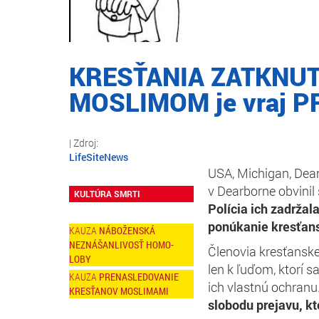
KRESŤANIA ZATKNUTÍ 
MOSLIMOM je vraj 
LifeSiteNews
USA, Michigan, Dear
v Dearborne obvinil
KULTÚRA SMRTI
Polícia ich zadrža
ponúkanie kresťansk
NÁBOŽENSKÁ
NEZNÁŠANLIVOSŤ HOMO-
Členovia kresťansk
LOBY
len k ľuďom, ktorí sa
PRENASLEDOVANIE
ich vlastnú ochranu.
KRESŤANOV MOSLIMAMI
slobodu prejavu, kt