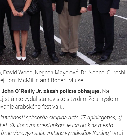
a, David Wood, Negeen Mayelová, Dr. Nabeel Qureshi
alej Tom McMillin and Robert Muise.
John O´Reilly Jr. zásah polície obhajuje.
Na
ej stránke vydal stanovisko s tvrdím, že úmyslom
vanie arabského festivalu.
kutočnosti spôsobila skupina Acts 17 Aplologetics, aj
obeť. Skutočným priestupkom je ich útok na mesto
 rôzne vierovyznania, vrátane vyznávačov Koránu,“
tvrdí