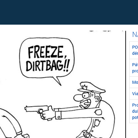
POZ
dé
Pát
pr
Mo
Vi
Pr
du
po