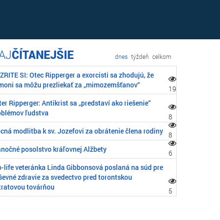
ČÍTANEJŠIE
dnes
týždeň
celkom
RITE SI: Otec Ripperger a exorcisti sa zhodujú, že
moni sa môžu prezliekať za „mimozemšťanov“
19
er Ripperger: Antikrist sa „predstaví ako riešenie“
oblémov ľudstva
8
cná modlitba k sv. Jozefovi za obrátenie člena rodiny
8
anočné posolstvo kráľovnej Alžbety
6
o-life veteránka Linda Gibbonsová poslaná na súd pre
ševné zdravie za svedectvo pred torontskou
tratovou továrňou
5