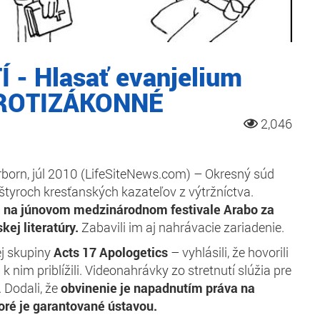
- Hlasať evanjelium
PROTIZÁKONNÉ
2,046
born, júl 2010 (LifeSiteNews.com) – Okresný súd
 štyroch kresťanských kazateľov z výtržníctva.
la na júnovom medzinárodnom festivale Arabo za
ej literatúry.
Zabavili im aj nahrávacie zariadenie.
ej skupiny
Acts 17 Apologetics
– vyhlásili, že hovorili
 k nim priblížili. Videonahrávky zo stretnutí slúžia pre
 Dodali, že
obvinenie je napadnutím práva na
oré je garantované ústavou.