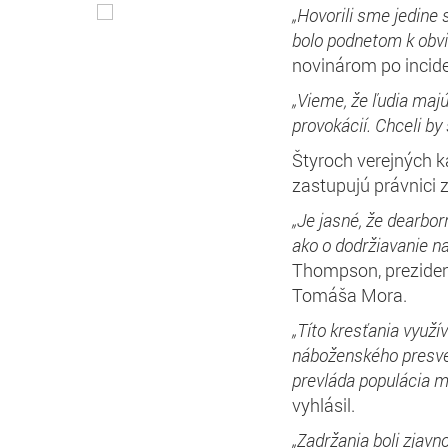
„Hovorili sme jedine s
bolo podnetom k obv
novinárom po incid
„Vieme, že ľudia maj
provokácií. Chceli by 
Štyroch verejných ka
zastupujú právnici
„Je jasné, že dearbo
ako o dodržiavanie na
Thompson, preziden
Tomáša Mora.
„Títo kresťania využí
náboženského presved
prevláda populácia m
vyhlásil.
„Zadržania boli zjav