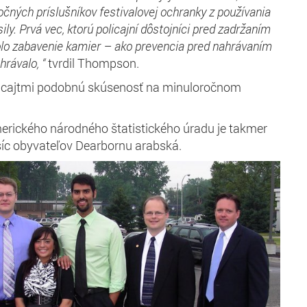
čných príslušníkov festivalovej ochranky z používania
ily.
Prvá vec, ktorú policajní dôstojníci pred zadržaním
bolo zabavenie kamier – ako prevencia pred nahrávaním
hrávalo, “
tvrdil Thompson.
olicajtmi podobnú skúsenosť na minuloročnom
erického národného štatistického úradu je takmer
tisíc obyvateľov Dearbornu arabská.