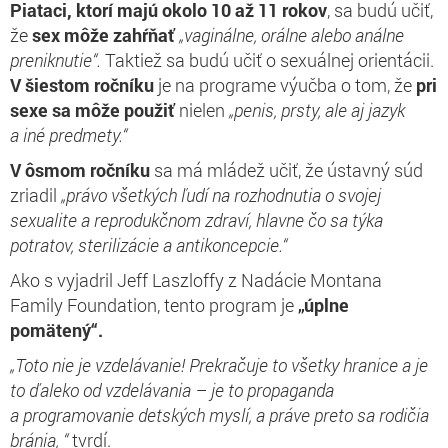
Piataci, ktorí majú okolo 10 až 11 rokov
, sa budú učiť,
že
sex môže zahŕňať
„vaginálne, orálne alebo análne
preniknutie“.
Taktiež sa budú učiť o sexuálnej orientácii.
V šiestom ročníku
je na programe výučba o tom, že
pri
sexe sa môže použiť
nielen
„penis, prsty, ale aj jazyk
a iné predmety.“
V ôsmom ročníku
sa má mládež učiť, že ústavný súd
zriadil
„právo všetkých ľudí na rozhodnutia o svojej
sexualite a reprodukčnom zdraví, hlavne čo sa týka
potratov, sterilizácie a antikoncepcie.“
Ako s vyjadril Jeff Laszloffy z Nadácie Montana
Family Foundation, tento program je
„úplne
pomätený“.
„Toto nie je vzdelávanie! Prekračuje to všetky hranice a je
to ďaleko od vzdelávania – je to propaganda
a programovanie detských myslí, a práve preto sa rodičia
bránia, “
tvrdí.