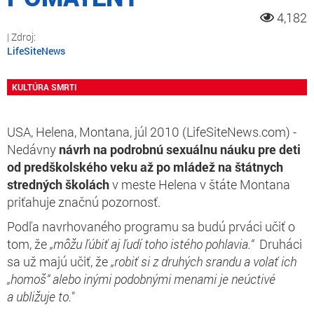
4,182
LifeSiteNews
KULTÚRA SMRTI
USA, Helena, Montana, júl 2010 (LifeSiteNews.com) -
Nedávny
návrh na podrobnú sexuálnu náuku pre deti
od predškolského veku až po mládež na štátnych
stredných školách
v meste Helena v štáte Montana
priťahuje značnú pozornosť.
Podľa navrhovaného programu sa budú prváci učiť o
tom, že
„môžu ľúbiť aj ľudí toho istého pohlavia.“
Druháci
sa už majú učiť, že
„robiť si z druhých srandu a volať ich
„homoš“ alebo inými podobnými menami je neúctivé
a ubližuje to."