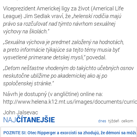
Viceprezident Americkej ligy za život (Americal Life
League) Jim Sedlak vraví, že
„helenskí rodičia majú
právo sa rozčuľovať nad týmto návrhom sexuálnej
výchovy na školách.“
„Sexuálna výchova je predmet založený na hodnotách,
a preto informácie týkajúce sa tejto témy musia byť
vysvetlené primerane detskej mysli,“
povedal.
„Deťom nešťastne vhodeným do takýchto učebných osnov
neskutočne ublížime po akademickej ako aj po
spoločenskej stránke.“
Návrh je dostupný (v angličtine) online na:
http://www.helena.k12.mt.us/images/documents/curri
John Jalsevac
ČÍTANEJŠIE
dnes
týždeň
celkom
POZRITE SI: Otec Ripperger a exorcisti sa zhodujú, že démoni sa môž