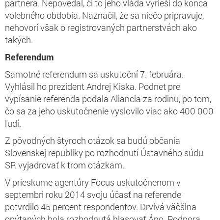
partnera. Nepovedal, či to jeho vláda vyrieši do konca
volebného obdobia. Naznačil, že sa niečo pripravuje,
nehovorí však o registrovaných partnerstvách ako
takých.
Referendum
Samotné referendum sa uskutoční 7. februára.
Vyhlásil ho prezident Andrej Kiska. Podnet pre
vypísanie referenda podala Aliancia za rodinu, po tom,
čo sa za jeho uskutočnenie vyslovilo viac ako 400 000
ľudí.
Z pôvodných štyroch otázok sa budú občania
Slovenskej republiky po rozhodnutí Ústavného súdu
SR vyjadrovať k trom otázkam.
V prieskume agentúry Focus uskutočnenom v
septembri roku 2014 svoju účasť na referende
potvrdilo 45 percent respondentov. Drvivá väčšina
opýtaných bola rozhodnutá hlasovať Áno. Podpora