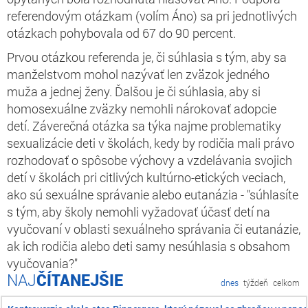
referendovým otázkam (volím Áno) sa pri jednotlivých
otázkach pohybovala od 67 do 90 percent.
Prvou otázkou referenda je, či súhlasia s tým, aby sa
manželstvom mohol nazývať len zväzok jedného
muža a jednej ženy. Ďalšou je či súhlasia, aby si
homosexuálne zväzky nemohli nárokovať adopcie
detí. Záverečná otázka sa týka najme problematiky
sexualizácie deti v školách, kedy by rodičia mali právo
rozhodovať o spôsobe výchovy a vzdelávania svojich
detí v školách pri citlivých kultúrno-etických veciach,
ako sú sexuálne správanie alebo eutanázia - "súhlasíte
s tým, aby školy nemohli vyžadovať účasť detí na
vyučovaní v oblasti sexuálneho správania či eutanázie,
ak ich rodičia alebo deti samy nesúhlasia s obsahom
vyučovania?"
ČÍTANEJŠIE
dnes
týždeň
celkom