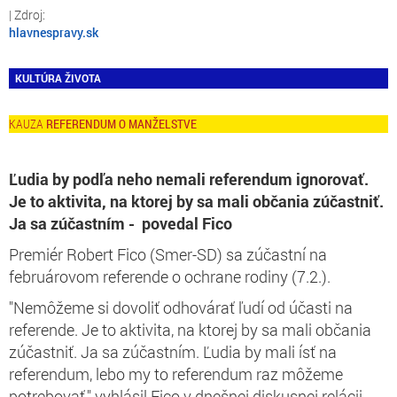
hlavnespravy.sk
KULTÚRA ŽIVOTA
REFERENDUM O MANŽELSTVE
Ľudia by podľa neho nemali referendum ignorovať.
Je to aktivita, na ktorej by sa mali občania zúčastniť.
Ja sa zúčastním - povedal Fico
Premiér Robert Fico (Smer-SD) sa zúčastní na
februárovom referende o ochrane rodiny (7.2.).
"Nemôžeme si dovoliť odhovárať ľudí od účasti na
referende. Je to aktivita, na ktorej by sa mali občania
zúčastniť. Ja sa zúčastním. Ľudia by mali ísť na
referendum, lebo my to referendum raz môžeme
potrebovať," vyhlásil Fico v dnešnej diskusnej relácii