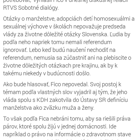
RTVS Sobotné dialógy.
Otázky o manželstve, adopciách detí homosexuálmi a
sexuálnej výchove v školách nepovažuje predseda
vlády za životne dôležité otázky Slovenska. Ľudia by
podľa neho napriek tomu nemali referendum
ignorovať. Lebo keď budú naučení nechodiť na
referendum, nemusia sa zúčastniť ani na plebiscite o
životne dôležitých otázkach pre krajinu, ak by k
takému niekedy v budúcnosti došlo.
Ako bude hlasovať, Fico nepovedal. Svoj postoj k
témam podľa vlastných slov vyjadril aj tým, že jeho
vláda spolu s KDH zakotvila do Ústavy SR definíciu
manželstva ako zväzku muža a ženy.
To však podľa Fica nebráni tomu, aby sa riešili práva
párov, ktoré spolu žijú v jednej domácnosti. Ide
napríklad o právo na informácie o zdravotnom stave