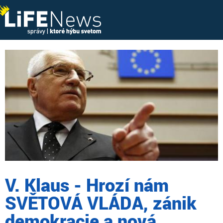
V. Klaus - Hrozí nám
SVĚTOVÁ VLÁDA, zánik
demokracie a nová