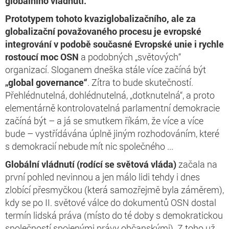
globálního vládnutí.
Prototypem tohoto kvaziglobalizačního, ale za
globalizační považovaného procesu je evropské
integrování v podobě současné Evropské unie i rychle
rostoucí moc OSN
a podobných „světových“
organizací. Sloganem dneška stále více začíná být
„global governance“
. Zítra to bude skutečností.
Přehlédnutelná, dohlédnutelná, „dotknutelná“, a proto
elementárně kontrolovatelná parlamentní demokracie
začíná být – a já se smutkem říkám, že více a více
bude – vystřídávána úplně jiným rozhodováním, které
s demokracií nebude mít nic společného ...
Globální vládnutí (rodící se světová vláda)
začala na
první pohled nevinnou a jen málo lidi tehdy i dnes
zlobící přesmyčkou (která samozřejmě byla záměrem),
kdy se po II. světové válce do dokumentů OSN dostal
termín lidská práva (místo do té doby s demokratickou
společností spojenými právy občanskými). Z toho už