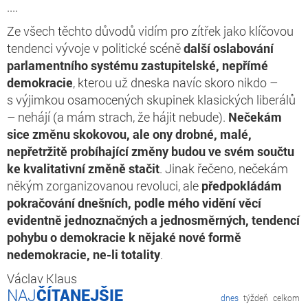
....
Ze všech těchto důvodů vidím pro zítřek jako klíčovou
tendenci vývoje v politické scéně
další oslabování
parlamentního systému zastupitelské, nepřímé
demokracie
, kterou už dneska navíc skoro nikdo –
s výjimkou osamocených skupinek klasických liberálů
– nehájí (a mám strach, že hájit nebude).
Nečekám
sice změnu skokovou, ale ony drobné, malé,
nepřetržitě probíhající změny budou ve svém součtu
ke kvalitativní změně stačit
. Jinak řečeno, nečekám
někým zorganizovanou revoluci, ale
předpokládám
pokračování dnešních, podle mého vidění věcí
evidentně jednoznačných a jednosměrných, tendencí
pohybu o demokracie k nějaké nové formě
nedemokracie, ne-li totality
.
Václav Klaus
ČÍTANEJŠIE
dnes
týždeň
celkom