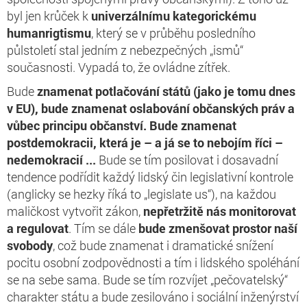
byl jen krůček k
univerzálnímu kategorickému
humanrigtismu
, který se v průběhu posledního
půlstoletí stal jedním z nebezpečných „ismů“
současnosti. Vypadá to, že ovládne zítřek.
Bude
znamenat potlačování států (jako je tomu dnes
v EU), bude znamenat oslabování občanských práv a
vůbec principu občanství. Bude znamenat
postdemokracii, která je – a já se to nebojím říci –
nedemokracií ...
Bude se tím posilovat i dosavadní
tendence podřídit každý lidský čin legislativní kontrole
(anglicky se hezky říká to „legislate us“), na každou
maličkost vytvořit zákon,
nepřetržitě nás monitorovat
a regulovat
. Tím se dále
bude zmenšovat prostor naší
svobody
, což bude znamenat i dramatické snížení
pocitu osobní zodpovědnosti a tím i lidského spoléhání
se na sebe sama. Bude se tím rozvíjet „pečovatelský“
charakter státu a bude zesilováno i sociální inženýrství