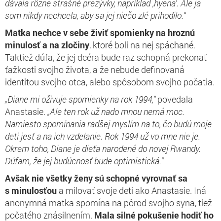
dávala rôzne strašné prezývky, napríklad ‚hyena‘. Ale ja
som nikdy nechcela, aby sa jej niečo zlé prihodilo.“
Matka nechce v sebe živiť spomienky na hroznú
minulosť a na zločiny
, ktoré boli na nej spáchané.
Taktiež dúfa, že jej dcéra bude raz schopná prekonať
ťažkosti svojho života, a že nebude definovaná
identitou svojho otca, alebo spôsobom svojho počatia.
„Diane mi oživuje spomienky na rok 1994,“
povedala
Anastasie.
„Ale ten rok už nado mnou nemá moc.
Namiesto spomínania radšej myslím na to, čo budú moje
deti jesť a na ich vzdelanie. Rok 1994 už vo mne nie je.
Okrem toho, Diane je dieťa narodené do novej Rwandy.
Dúfam, že jej budúcnosť bude optimistická.“
Avšak nie všetky ženy sú schopné vyrovnať sa
s minulosťou
a milovať svoje deti ako Anastasie. Iná
anonymná matka spomína na pôrod svojho syna, tiež
počatého znásilnením.
Mala silné pokušenie hodiť ho