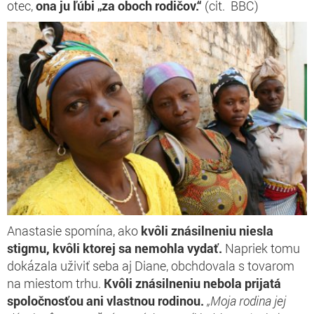
otec,
ona ju ľúbi „za oboch rodičov.“
(cit. BBC)
Anastasie spomína, ako
kvôli znásilneniu niesla
stigmu, kvôli ktorej sa nemohla vydať.
Napriek tomu
dokázala uživiť seba aj Diane, obchdovala s tovarom
na miestom trhu.
Kvôli znásilneniu nebola prijatá
spoločnosťou ani vlastnou rodinou.
„Moja rodina jej