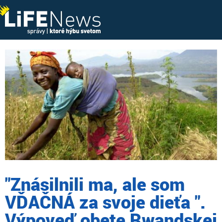
"Znásilnili ma, ale som
VĎAČNÁ za svoje dieťa ".
Výpoveď obete Rwandskej