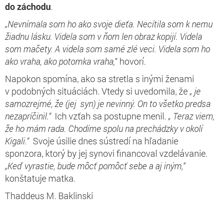
do záchodu
.
„Nevnímala som ho ako svoje dieťa. Necítila som k nemu
žiadnu lásku. Videla som v ňom len obraz kopijí. Videla
som mačety. A videla som samé zlé veci. Videla som ho
ako vraha, ako potomka vraha,
“ hovorí.
Napokon spomína, ako sa stretla s inými ženami
v podobných situáciách. Vtedy si uvedomila, že
„ je
samozrejmé, že (jej syn) je nevinný. On to všetko predsa
nezapríčinil.“
Ich vzťah sa postupne menil.
„
Teraz viem,
že ho mám rada. Chodíme spolu na prechádzky v okolí
Kigali.“
Svoje úsilie dnes sústredí na hľadanie
sponzora, ktorý by jej synovi financoval vzdelávanie.
„Keď vyrastie, bude môcť pomôcť sebe a aj iným,“
konštatuje matka.
Thaddeus M. Baklinski