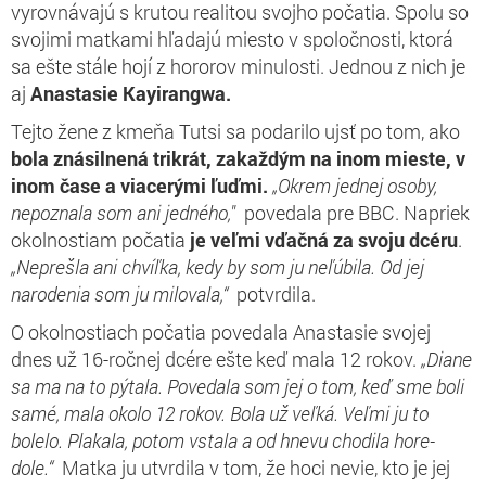
vyrovnávajú s krutou realitou svojho počatia. Spolu so
svojimi matkami hľadajú miesto v spoločnosti, ktorá
sa ešte stále hojí z hororov minulosti. Jednou z nich je
aj
Anastasie Kayirangwa.
Tejto žene z kmeňa Tutsi sa podarilo ujsť po tom, ako
bola znásilnená trikrát, zakaždým na inom mieste, v
inom čase a viacerými ľuďmi.
„Okrem jednej osoby,
nepoznala som ani jedného,"
povedala pre BBC. Napriek
okolnostiam počatia
je veľmi vďačná za svoju dcéru
.
„Neprešla ani chvíľka, kedy by som ju neľúbila. Od jej
narodenia som ju milovala,“
potvrdila.
O okolnostiach počatia povedala Anastasie svojej
dnes už 16-ročnej dcére ešte keď mala 12 rokov.
„Diane
sa ma na to pýtala. Povedala som jej o tom, keď sme boli
samé, mala okolo 12 rokov. Bola už veľká. V
eľmi ju to
bolelo. Plakala, potom vstala a od hnevu chodila hore-
dole.“
Matka ju utvrdila v tom, že hoci nevie, kto je jej