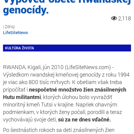
genocídy.
2,118
LifeSiteNews
KULTÚRA ŽIVOTA
RWANDA, Kigali, jún 2010 (LifeSiteNews.com) -
Výsledkom rwandskej kmeňovej genocídy z roku 1994
je viac ako 800 tisíc mŕtvych. K obetiam však treba
pripočítať i
nespočetné množstvo žien znásilnených
Hutu militantmi
, ktorých úlohou bolo vyvraždiť
minoritný kmeň Tutsi v krajine. Napriek ohavným
podmienkam, v ktorých ženy počali, porodili a teraz
vychovávajú svoje deti,
sú za ne dnes vďačné.
Po šestnástich rokoch sa deti znásilnených žien