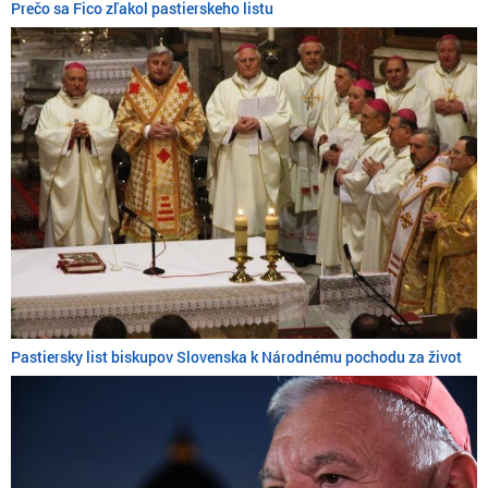
Prečo sa Fico zľakol pastierskeho listu
Pastiersky list biskupov Slovenska k Národnému pochodu za život