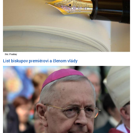
homoloby
objasnené.
List biskupov premiérovi a členom vlády