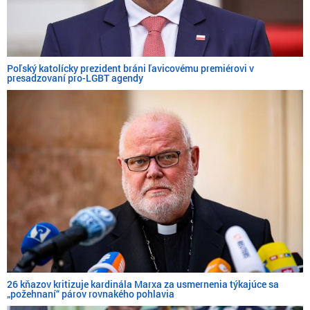
Poľský katolícky prezident bráni ľavicovému premiérovi v
presadzovaní pro-LGBT agendy
26 kňazov kritizuje kardinála Marxa za usmernenia týkajúce sa
„požehnaní“ párov rovnakého pohlavia