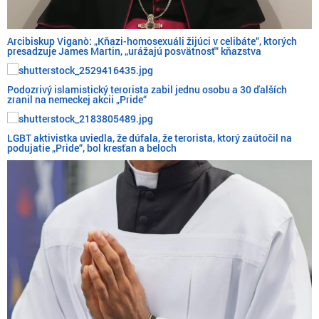
Arcibiskup Viganò: „Kňazi-homosexuáli žijúci v celibáte“, ktorých
presadzuje James Martin, „urážajú posvätnosť“ kňazstva
Podozrivý islamistický terorista zabil jednu osobu a 30 ďalších
zranil na nemeckej akcii „Pride“
LGBT aktivistka uviedla, že dúfala, že terorista, ktorý zaútočil na
podujatie „Pride“, bol kresťan a beloch