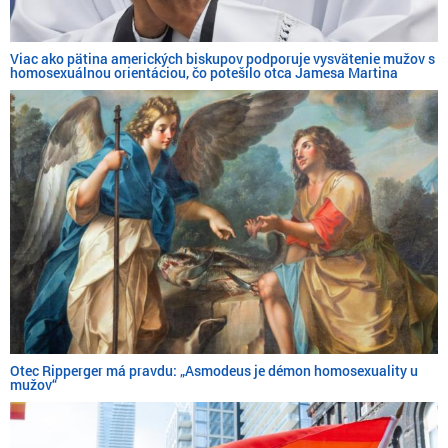
Viac ako pätina amerických biskupov podporuje vysvätenie mužov s
homosexuálnou orientáciou, čo potešilo otca Jamesa Martina
Otec Ripperger má pravdu: „Asmodeus je démon homosexuality u
mužov“