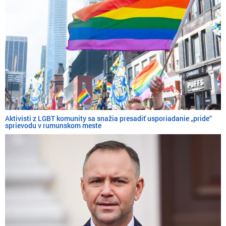
Aktivisti z LGBT komunity sa snažia presadiť usporiadanie „pride“
sprievodu v rumunskom meste