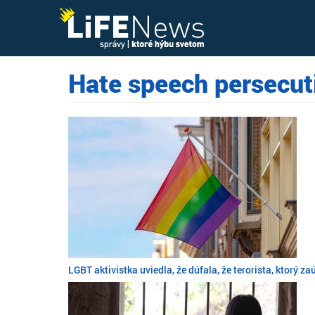
Hate speech persecut
LGBT aktivistka uviedla, že dúfala, že terorista, ktorý za