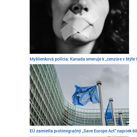
Myšlienková polícia: Kanada smeruje k „cenzúre v štýle
EÚ zamietla protimigračný „Save Europe Act“ napriek 