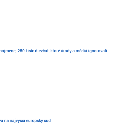
najmenej 250-tisíc dievčat, ktoré úrady a médiá ignorovali
va na najvyšší európsky súd