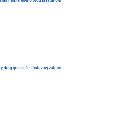
ásilia namiereného proti kresťanom
y drag queen, čelí ústavnej žalobe