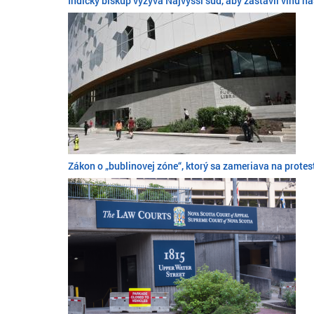
Indický biskup vyzýva Najvyšší súd, aby zastavil vlnu n
Zákon o „bublinovej zóne“, ktorý sa zameriava na protest