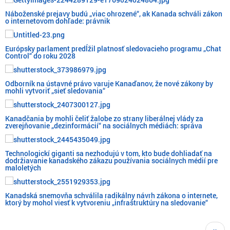
Náboženské prejavy budú „viac ohrozené“, ak Kanada schváli zákon
o internetovom dohľade: právnik
Európsky parlament predĺžil platnosť sledovacieho programu „Chat
Control“ do roku 2028
Odborník na ústavné právo varuje Kanaďanov, že nové zákony by
mohli vytvoriť „sieť sledovania“
Kanadčania by mohli čeliť žalobe zo strany liberálnej vlády za
zverejňovanie „dezinformácií“ na sociálnych médiách: správa
Technologickí giganti sa nezhodujú v tom, kto bude dohliadať na
dodržiavanie kanadského zákazu používania sociálnych médií pre
maloletých
Kanadská snemovňa schválila radikálny návrh zákona o internete,
ktorý by mohol viesť k vytvoreniu „infraštruktúry na sledovanie“
Pagination
Next
››