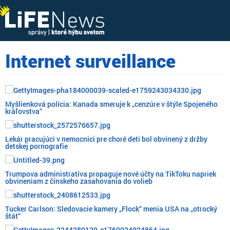
Internet surveillance
Myšlienková polícia: Kanada smeruje k „cenzúre v štýle Spojeného
kráľovstva“
Lekár pracujúci v nemocnici pre choré deti bol obvinený z držby
detskej pornografie
Trumpova administratíva propaguje nové účty na TikToku napriek
obvineniam z čínskeho zasahovania do volieb
Tucker Carlson: Sledovacie kamery „Flock“ menia USA na „otrocký
štát“