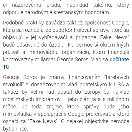
či názorovému prúdu, napríklad takému, ktorý
odporuje národným a kresťanským hodnotám.
Podobné praktiky zavádza taktiež spoločnosť Google,
ktorá sa rozhodla, že bude kontrolovať správy, ktoré sa
objavujú v jej vyhľadávači a prípadne “Fake News”
budú odsúvané do úzadia. Na pomoc si okrem iných
prizvali aj mimovládnu organizáciu, ktorú financuje
kontroverzný miliardár George Soros. Viac sa
dočítate
TU
.
George Soros je známy financovaním “farebných
revolúcii” a dosadzovaním vlád priateľským k USA a
taktiež by veľmi rád dostal do Európy čo najviac
moslimských imigrantov – jeho plán ráta s miliónom
ročne. Je teda zrejmé, ktoré správy bude jeho
mimovládka v spolupráci s Google preferovať, a ktoré
označí za “Fake News”. O nejakej objektivite nemôže
byť ani reč.