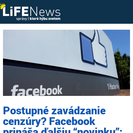
Postupné zavádzanie
cenzúry? Facebook
prináša ďalšiu “novinku”: