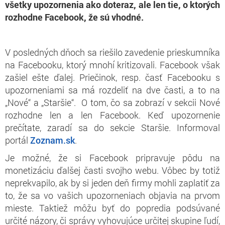
všetky upozornenia ako doteraz, ale len tie, o ktorých
rozhodne Facebook, že sú vhodné.
V posledných dňoch sa riešilo zavedenie prieskumníka
na Facebooku, ktorý mnohí kritizovali. Facebook však
zašiel ešte ďalej. Priečinok, resp. časť Facebooku s
upozorneniami sa má rozdeliť na dve časti, a to na
„Nové“ a „Staršie“. O tom, čo sa zobrazí v sekcii Nové
rozhodne len a len Facebook. Keď upozornenie
prečítate, zaradí sa do sekcie Staršie. Informoval
portál
Zoznam.sk
.
Je možné, že si Facebook pripravuje pôdu na
monetizáciu ďalšej časti svojho webu. Vôbec by totiž
neprekvapilo, ak by si jeden deň firmy mohli zaplatiť za
to, že sa vo vašich upozorneniach objavia na prvom
mieste. Taktiež môžu byť do popredia podsúvané
určité názory, či správy vyhovujúce určitej skupine ľudí,