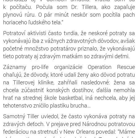
k počítaču. Počula som Dr. Tillera, ako zapaľuje
plynovú rúru. O pár minút neskôr som pocítila pach
horiaceho ľudského tela.“
Potratoví aktivisti často tvrdia, že neskoré potraty sa
vykonávajú iba z vážnych zdravotných dôvodov, avšak
početné množstvo potratárov priznalo, že vykonávajú
tieto potraty aj zdravým matkám so zdravými deťmi.
Záznamy pro-life organizácie Operation Rescue
ohaľujú, že dôvody, ktoré udali ženy ako dôvod potratu
na Tillerovej klinike, zahŕňali nasledovné: žena sa
chcela zúčastniť konských dostihov, ďalšia nemohla
hrať na strednej škole basketbal, iná nechcela, aby jej
tehotenstvo zničilo plastiku brucha…
Samotný Tiller uviedol, že často vykonáva potraty na
zdravých deťoch. V prejave pred Národnou potratovou
federáciou na stretnutí v New Orleans povedal: “Máme