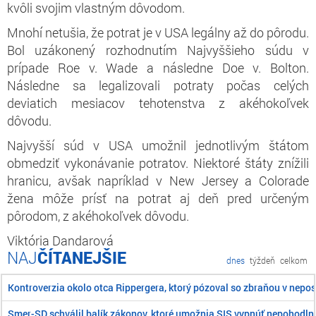
kvôli svojim vlastným dôvodom.
Mnohí netušia, že potrat je v USA legálny až do pôrodu.
Bol uzákonený rozhodnutím Najvyššieho súdu v
prípade Roe v. Wade a následne Doe v. Bolton.
Následne sa legalizovali potraty počas celých
deviatich mesiacov tehotenstva z akéhokoľvek
dôvodu.
Najvyšší súd v USA umožnil jednotlivým štátom
obmedziť vykonávanie potratov. Niektoré štáty znížili
hranicu, avšak napríklad v New Jersey a Colorade
žena môže prísť na potrat aj deň pred určeným
pôrodom, z akéhokoľvek dôvodu.
Viktória Dandarová
ČÍTANEJŠIE
dnes
týždeň
celkom
Kontroverzia okolo otca Rippergera, ktorý pózoval so zbraňou v ne
Smer-SD schválil balík zákonov, ktoré umožnia SIS vypnúť nepohodln