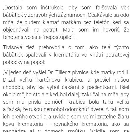
„Dostala som inštrukcie, aby som falšovala vek
bábätiek v zdravotných záznamoch. Očakávalo sa odo
mňa, že budem klamať matkám cez telefón, keď sa
objednávali na potrat. Mala som im hovoriť, že
tehotenstvo ešte ´nepostúpilo´“…
Tivisová tiež prehovorila o tom, ako telá týchto
bábätiek spaľovali v krematóriu vo vnútri potratovej
pobočky na popol:
„V jeden deň vyšiel Dr. Tiller z pivnice, kde matky rodili.
Držal veľkú kartónovú krabicu, a prešiel našou
chodbou, aby sa vyhol čakárni s pacientkami. Išiel
okolo môjho stola a keď bol ďalej, zakričal na mňa, aby
som mu prišla pomôcť. Krabica bola taká veľká
a ťažká, že rukou nemohol odomknúť dvere. A tak som
ich preňho otvorila a uvidela som veľmi zreteľne žiaru
kovu krematória – rovnakého krematória, ako sa
nachádza aj v domoch smútku. Vrátila som sa