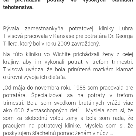
tehotenstva.
Bývala zamestnankyňa potratovej kliniky Luhra
Tivisová pracovala v Kansase pre potratára Dr. Georga
Tillera, ktorý bol v roku 2009 zavraždený.
Na túto kliniku vo Wichite prichádzali ženy z celej
krajiny, aby im vykonali potrat v treťom trimestri.
Tivisová uvádza, že bola prinútená matkám klamať
o úrovni vývoja ich dieťaťa.
„Od mája do novembra roku 1988 som pracovala pre
potratára. Špecializoval sa na potraty v treťom
trimestri. Bola som svedkom brutálnych vrážd viac
ako 600 životaschopných detí…. Myslela som si, že
som za slobodnú voľbu ženy a bola som rada, že
pracujem na potratovej klinike. Myslela som si, že
poskytujem šľachetnú pomoc ženám v núdzi…