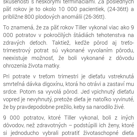
skúsenosti s neskorými termináciami. Za posledných
päť rokov je to okolo 10 000 pacientiek, (24-36tt) a
približne 800 plodových anomálii (26-36tt).
To znamená, že za päť rokov Tiller vykonal viac ako 9
000 potratov v pokročilých štádiách tehotenstva na
zdravých deťoch. Taktiež, keďže pôrod aj treťo-
trimestrový potrat sú vykonané vyvolaním pôrodu,
neexistuje možnosť, že boli vykonané z dôvodu
ohrozenia života matky.
Pri potrate v treťom trimestri je dieťaťu vstreknutá
smrteľná dávka digoxínu, ktorá ho otrávi a zastaví mu
srdce. Potom sa vyvolá pôrod. Jed vpichnutý dieťaťu
vopred je nevyhnutý, pretože dieťa je natoľko vyvinuté,
že by pravdepodobne prežilo, keby sa narodilo živé.
9 000 potratov, ktoré Tiller vykonal, boli z iných
dôvodov, než zdravotných – podstúpili ich ženy, ktoré
si jednoducho vybrali potratiť životaschopné dieťa