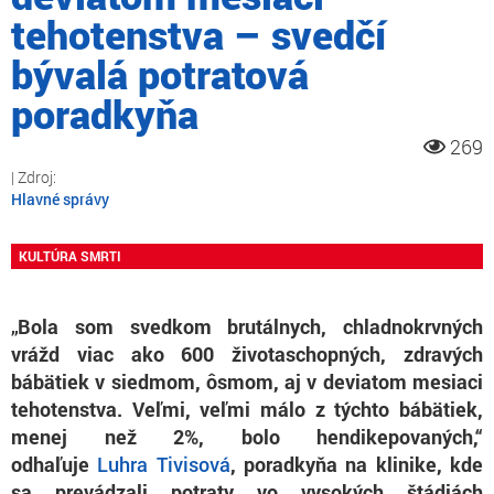
tehotenstva – svedčí
bývalá potratová
poradkyňa
269
Hlavné správy
KULTÚRA SMRTI
„Bola som svedkom brutálnych, chladnokrvných
vrážd viac ako 600 životaschopných, zdravých
bábätiek v siedmom, ôsmom, aj v deviatom mesiaci
tehotenstva. Veľmi, veľmi málo z týchto bábätiek,
menej než 2%, bolo hendikepovaných,“
odhaľuje
Luhra Tivisová
, poradkyňa na klinike, kde
sa prevádzali potraty vo vysokých štádiách