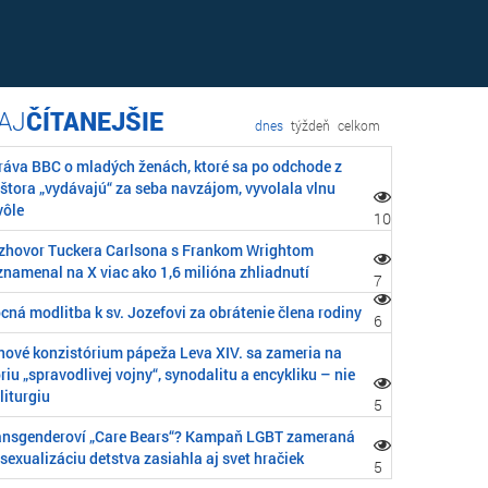
ČÍTANEJŠIE
dnes
týždeň
celkom
ráva BBC o mladých ženách, ktoré sa po odchode z
áštora „vydávajú“ za seba navzájom, vyvolala vlnu
vôle
10
zhovor Tuckera Carlsona s Frankom Wrightom
znamenal na X viac ako 1,6 milióna zhliadnutí
7
cná modlitba k sv. Jozefovi za obrátenie člena rodiny
6
nové konzistórium pápeža Leva XIV. sa zameria na
riu „spravodlivej vojny“, synodalitu a encykliku – nie
liturgiu
5
ansgenderoví „Care Bears“? Kampaň LGBT zameraná
sexualizáciu detstva zasiahla aj svet hračiek
5