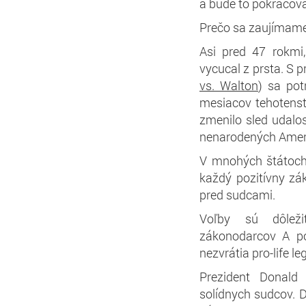
a bude to pokračov
Prečo sa zaujímam
Asi pred 47 rokmi,
vycucal z prsta. S
vs. Walton
) sa pot
mesiacov tehotenst
zmenilo sled udalos
nenarodených Ameri
V mnohých štátoch
každý pozitívny zá
pred sudcami.
Voľby sú dôležit
zákonodarcov A po
nezvrátia pro-life le
Prezident Donald 
solídnych sudcov.