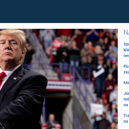
Sp
kl
ne
Ro
za
Mo
Jú
teó
na 
Tr
na 