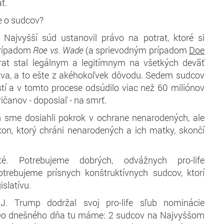
ať.
e o sudcov?
 Najvyšší súd ustanovil právo na potrat, ktoré si
 prípadom
Roe vs. Wade
(a sprievodným prípadom
Doe
rat stal legálnym a legitímnym na všetkých deväť
va, a to ešte z akéhokoľvek dôvodu. Sedem sudcov
tí a v tomto procese odsúdilo viac než 60 miliónov
čanov - doposiaľ - na smrť.
 sme dosiahli pokrok v ochrane nenarodených, ale
kon, ktorý chráni nenarodených a ich matky, skončí
é. Potrebujeme dobrých, odvážnych pro-life
trebujeme prísnych konštruktívnych sudcov, ktorí
gislatívu.
J. Trump dodržal svoj pro-life sľub nominácie
 Do dnešného dňa tu máme: 2 sudcov na Najvyššom