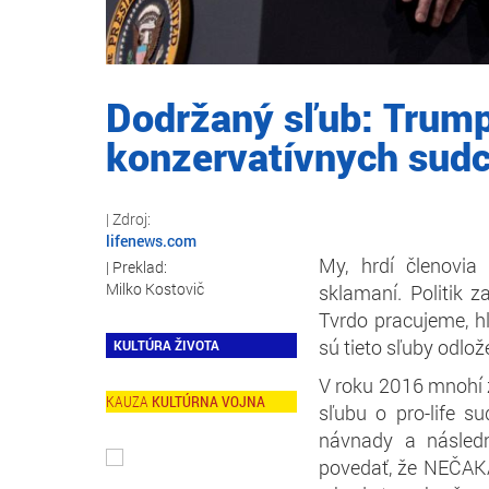
Dodržaný sľub: Trum
konzervatívnych sudc
lifenews.com
My, hrdí členovia
Milko Kostovič
sklamaní. Politik z
Tvrdo pracujeme, hl
sú tieto sľuby odl
KULTÚRA ŽIVOTA
V roku 2016 mnohí 
KULTÚRNA VOJNA
sľubu o pro-life s
návnady a násled
povedať, že NEČAKÁ