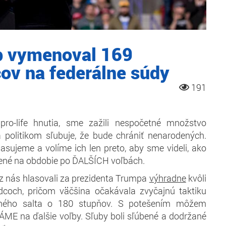
p vymenoval 169
ov na federálne súdy
191
 pro-life hnutia, sme zažili nespočetné množstvo
a politikom sľubuje, že bude chrániť nenarodených.
asujeme a volíme ich len preto, aby sme videli, ako
ožené na obdobie po ĎALŠÍCH voľbách.
z nás hlasovali za prezidenta Trumpa
výhradne
kvôli
udcoch, pričom väčšina očakávala zvyčajnú taktiku
ného salta o 180 stupňov. S potešením môžem
ME na ďalšie voľby. Sľuby boli sľúbené a dodržané