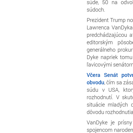
súde, 50 na odvo
súdoch.
Prezident Trump no
Lawrenca VanDyka,
predchádzajúcou at
editorským pôso
generálneho prokur
Dyke napriek tomu 
ľavicovými senátor
Včera Senát potv
obvodu
, čím sa zás
súdu v USA, ktorý
rozhodnutí. V sku
situácie mladých d
dôvodu rozhodnutia
VanDyke je prísny
spojencom naroden