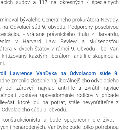
lacích súdov a 117 na okresných / špeciálnych
minoval bývalého Generálneho prokurátora Nevady,
 na Odvolací súd 9. obvodu. Podporený pôsobivou
estáciou - vrátane právnického titulu z Harvardu,
bením v Harvard Law Review a skúsenosťou
átora v dvoch štátov v rámci 9. Obvodu - bol Van
kritizovaný každým liberálom, anti-life skupinou a
mi.
rdil Lawrence VanDyka na Odvolacom súde 9.
adne zmenilo zloženie najliberálnejšieho odvolacieho
 bol zároveň najviac anti-life a zvrátil najviac
točnosti zostáva upovedomenie rodičov v prípade
ievčat, ktoré idú na potrat, stále nevynútiteľné z
 Odvolacieho súdu 9. obvodu.
 konštrukcionista a bude spojencom pre život -
ých i nenarodených. VanDyke bude toľko potrebnou