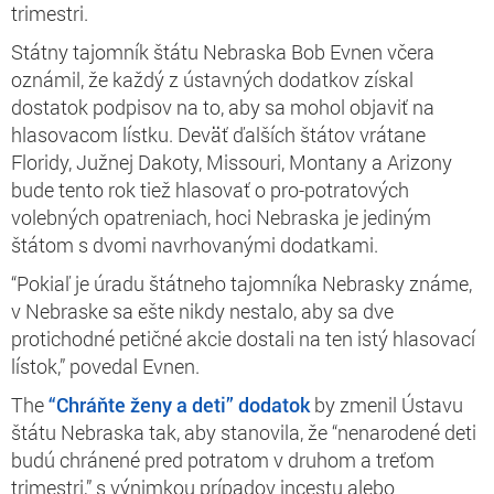
trimestri.
Státny tajomník štátu Nebraska Bob Evnen včera
oznámil, že každý z ústavných dodatkov získal
dostatok podpisov na to, aby sa mohol objaviť na
hlasovacom lístku. Deväť ďalších štátov vrátane
Floridy, Južnej Dakoty, Missouri, Montany a Arizony
bude tento rok tiež hlasovať o pro-potratových
volebných opatreniach, hoci Nebraska je jediným
štátom s dvomi navrhovanými dodatkami.
“Pokiaľ je úradu štátneho tajomníka Nebrasky známe,
v Nebraske sa ešte nikdy nestalo, aby sa dve
protichodné petičné akcie dostali na ten istý hlasovací
lístok,” povedal Evnen.
The
“Chráňte ženy a deti” dodatok
by zmenil Ústavu
štátu Nebraska tak, aby stanovila, že “nenarodené deti
budú chránené pred potratom v druhom a treťom
trimestri,” s výnimkou prípadov incestu alebo