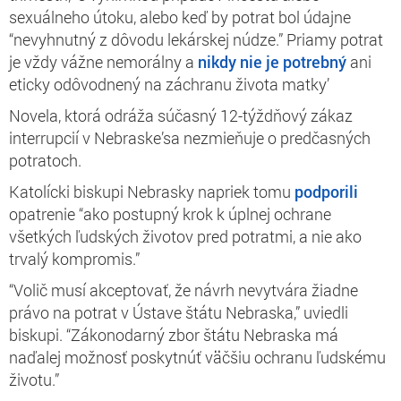
sexuálneho útoku, alebo keď by potrat bol údajne
“nevyhnutný z dôvodu lekárskej núdze.” Priamy potrat
je vždy vážne nemorálny a
nikdy nie je potrebný
ani
eticky odôvodnený na záchranu života matky’
Novela, ktorá odráža súčasný 12-týždňový zákaz
interrupcií v Nebraske’sa nezmieňuje o predčasných
potratoch.
Katolícki biskupi Nebrasky napriek tomu
podporili
opatrenie “ako postupný krok k úplnej ochrane
všetkých ľudských životov pred potratmi, a nie ako
trvalý kompromis.”
“Volič musí akceptovať, že návrh nevytvára žiadne
právo na potrat v Ústave štátu Nebraska,” uviedli
biskupi. “Zákonodarný zbor štátu Nebraska má
naďalej možnosť poskytnúť väčšiu ochranu ľudskému
životu.”