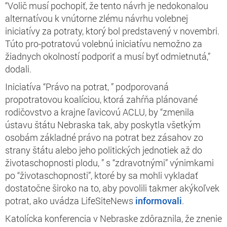
“Volič musí pochopiť, že tento návrh je nedokonalou
alternatívou k vnútorne zlému návrhu volebnej
iniciatívy za potraty, ktorý bol predstavený v novembri.
Túto pro-potratovú volebnú iniciatívu nemožno za
žiadnych okolností podporiť a musí byť odmietnutá,”
dodali.
Iniciatíva “Právo na potrat, ” podporovaná
propotratovou koalíciou, ktorá zahŕňa plánované
rodičovstvo a krajne ľavicovú ACLU, by “zmenila
ústavu štátu Nebraska tak, aby poskytla všetkým
osobám základné právo na potrat bez zásahov zo
strany štátu alebo jeho politických jednotiek až do
životaschopnosti plodu, ” s “zdravotnými” výnimkami
po “životaschopnosti”, ktoré by sa mohli vykladať
dostatočne široko na to, aby povolili takmer akýkoľvek
potrat, ako uvádza LifeSiteNews
informovali
.
Katolícka konferencia v Nebraske zdôraznila, že znenie