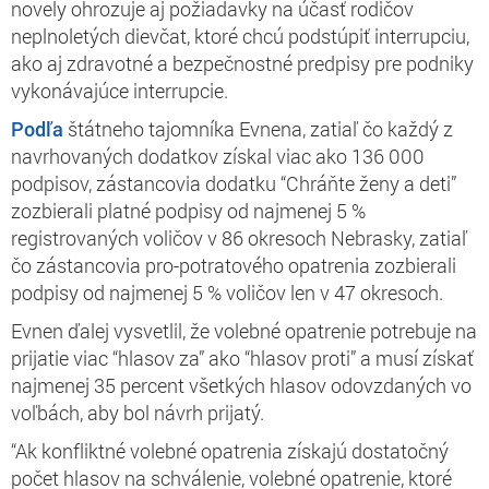
novely ohrozuje aj požiadavky na účasť rodičov
neplnoletých dievčat, ktoré chcú podstúpiť interrupciu,
ako aj zdravotné a bezpečnostné predpisy pre podniky
vykonávajúce interrupcie.
Podľa
štátneho tajomníka Evnena, zatiaľ čo každý z
navrhovaných dodatkov získal viac ako 136 000
podpisov, zástancovia dodatku
“Chráňte ženy a deti”
zozbierali platné podpisy od najmenej 5 %
registrovaných voličov v 86 okresoch Nebrasky, zatiaľ
čo zástancovia pro-potratového opatrenia zozbierali
podpisy od najmenej 5 % voličov len v 47 okresoch.
Evnen ďalej vysvetlil, že volebné opatrenie potrebuje na
prijatie viac “hlasov za” ako “hlasov proti” a musí získať
najmenej 35 percent všetkých hlasov odovzdaných vo
voľbách, aby bol návrh prijatý.
“Ak konfliktné volebné opatrenia získajú dostatočný
počet hlasov na schválenie, volebné opatrenie, ktoré