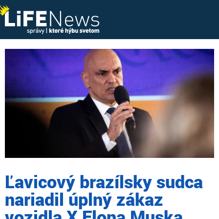
Ľavicový brazílsky sudca
nariadil úplný zákaz
vozidla X Elona Muska