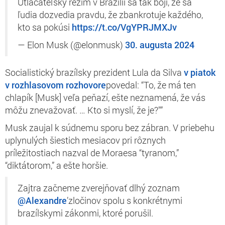
Utláčateľský režim v Brazílii sa tak bojí, že sa
ľudia dozvedia pravdu, že zbankrotuje každého,
kto sa pokúsi
https://t.co/VgYPRJMXJv
— Elon Musk (@elonmusk)
30. augusta 2024
Socialistický brazílsky prezident Lula da Silva
v piatok
v rozhlasovom rozhovore
povedal: “To, že má ten
chlapík [Musk] veľa peňazí, ešte neznamená, že vás
môžu znevažovať. … Kto si myslí, že je?"”
Musk zaujal k súdnemu sporu bez zábran. V priebehu
uplynulých šiestich mesiacov pri rôznych
príležitostiach nazval de Moraesa “tyranom,”
“diktátorom,” a ešte horšie.
Zajtra začneme zverejňovať dlhý zoznam
@Alexandre
’zločinov spolu s konkrétnymi
brazílskymi zákonmi, ktoré porušil.