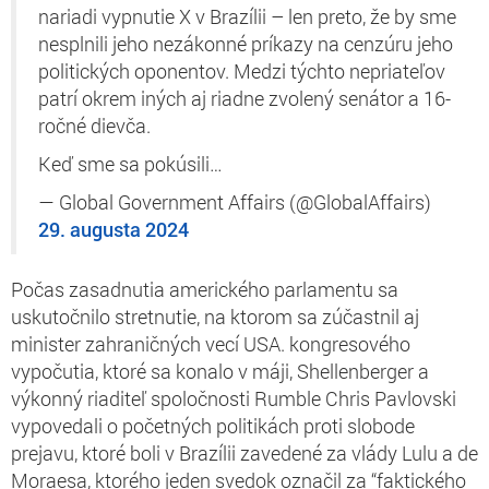
nariadi vypnutie X v Brazílii – len preto, že by sme
nesplnili jeho nezákonné príkazy na cenzúru jeho
politických oponentov. Medzi týchto nepriateľov
patrí okrem iných aj riadne zvolený senátor a 16-
ročné dievča.
Keď sme sa pokúsili…
— Global Government Affairs (@GlobalAffairs)
29. augusta 2024
Počas zasadnutia amerického parlamentu sa
uskutočnilo stretnutie, na ktorom sa zúčastnil aj
minister zahraničných vecí USA. kongresového
vypočutia, ktoré sa konalo v máji, Shellenberger a
výkonný riaditeľ spoločnosti Rumble Chris Pavlovski
vypovedali o početných politikách proti slobode
prejavu, ktoré boli v Brazílii zavedené za vlády Lulu a de
Moraesa, ktorého jeden svedok označil za “faktického