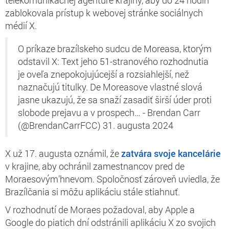
zablokovala prístup k webovej stránke sociálnych
médií X.
O príkaze brazílskeho sudcu de Moreasa, ktorým
odstavil X: Text jeho 51-stranového rozhodnutia
je oveľa znepokojujúcejší a rozsiahlejší, než
naznačujú titulky. De Moreasove vlastné slová
jasne ukazujú, že sa snaží zasadiť širší úder proti
slobode prejavu a v prospech… - Brendan Carr
(@BrendanCarrFCC) 31. augusta 2024
X už 17. augusta oznámil, že
zatvára svoje kancelárie
v krajine, aby ochránil zamestnancov pred de
Moraesovým’hnevom. Spoločnosť zároveň uviedla, že
Brazílčania si môžu aplikáciu stále stiahnuť.
V rozhodnutí de Moraes požadoval, aby Apple a
Google do piatich dní odstránili aplikáciu X zo svojich