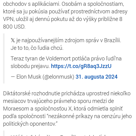
obchodov s aplikáciami. Osobám a spoločnostiam,
ktoré sa ju pokúsia používať prostredníctvom adresy
VPN, uložil aj dennú pokutu až do výšky približne 8
800 USD.
𝕏 je najpoužívanejším zdrojom správ v Brazílii.
Je to to, čo ľudia chcú.
Teraz tyran de Voldemort potláča právo ľudí’na
slobodu prejavu.
https://t.co/gR8aq3JzzU
— Elon Musk (@elonmusk)
31. augusta 2024
Diktátorské rozhodnutie prichádza uprostred niekoľko
mesiacov trvajúceho právneho sporu medzi de
Moraesom a spoločnosťou X, ktorá odmietla splniť
podľa spoločnosti “nezákonné príkazy na cenzúru jeho
politických oponentov.”