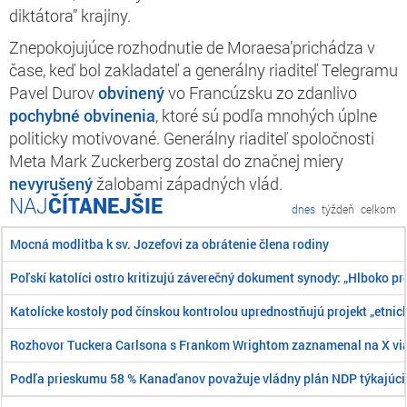
diktátora” krajiny.
Znepokojujúce rozhodnutie de Moraesa’prichádza v
čase, keď bol zakladateľ a generálny riaditeľ Telegramu
Pavel Durov
obvinený
vo Francúzsku zo zdanlivo
pochybné obvinenia
, ktoré sú podľa mnohých úplne
politicky motivované. Generálny riaditeľ spoločnosti
Meta Mark Zuckerberg zostal do značnej miery
nevyrušený
žalobami západných vlád.
ČÍTANEJŠIE
dnes
týždeň
celkom
Mocná modlitba k sv. Jozefovi za obrátenie člena rodiny
Poľskí katolíci ostro kritizujú záverečný dokument synody: „Hlboko pr
Katolícke kostoly pod čínskou kontrolou uprednostňujú projekt „etnick
Rozhovor Tuckera Carlsona s Frankom Wrightom zaznamenal na X viac
Podľa prieskumu 58 % Kanaďanov považuje vládny plán NDP týkajúci 