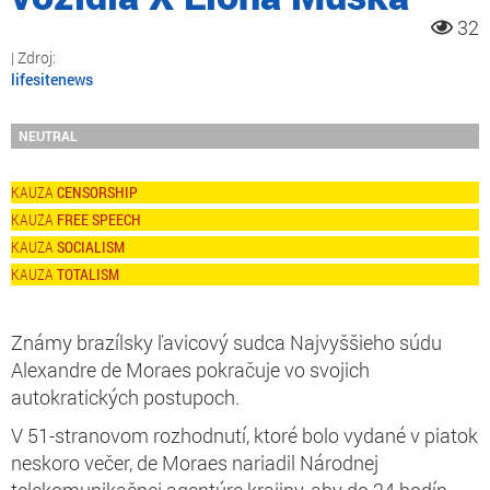
32
lifesitenews
NEUTRAL
CENSORSHIP
FREE SPEECH
SOCIALISM
TOTALISM
Známy brazílsky ľavicový sudca Najvyššieho súdu
Alexandre de Moraes pokračuje vo svojich
autokratických postupoch.
V 51-stranovom rozhodnutí, ktoré bolo vydané v piatok
neskoro večer, de Moraes nariadil Národnej
telekomunikačnej agentúre krajiny, aby do 24 hodín