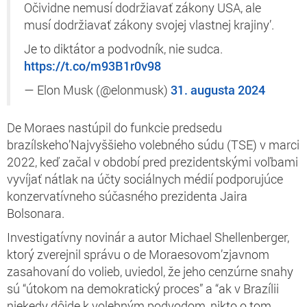
Očividne nemusí dodržiavať zákony USA, ale
musí dodržiavať zákony svojej vlastnej krajiny’.
Je to diktátor a podvodník, nie sudca.
https://t.co/m93B1r0v98
— Elon Musk (@elonmusk)
31. augusta 2024
De Moraes nastúpil do funkcie predsedu
brazílskeho’Najvyššieho volebného súdu (TSE) v marci
2022, keď začal v období pred prezidentskými voľbami
vyvíjať nátlak na účty sociálnych médií podporujúce
konzervatívneho súčasného prezidenta Jaira
Bolsonara.
Investigatívny novinár a autor Michael Shellenberger,
ktorý zverejnil správu o de Moraesovom’zjavnom
zasahovaní do volieb, uviedol, že jeho cenzúrne snahy
sú “útokom na demokratický proces” a “ak v Brazílii
niekedy dôjde k volebným podvodom, nikto o tom