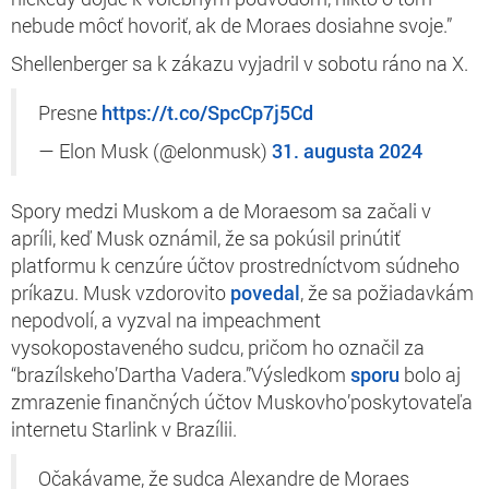
nebude môcť hovoriť, ak de Moraes dosiahne svoje.”
Shellenberger sa k zákazu vyjadril v sobotu ráno na X.
Presne
https://t.co/SpcCp7j5Cd
— Elon Musk (@elonmusk)
31. augusta 2024
Spory medzi Muskom a de Moraesom sa začali v
apríli, keď Musk oznámil, že sa pokúsil prinútiť
platformu k cenzúre účtov prostredníctvom súdneho
príkazu. Musk vzdorovito
povedal
, že sa požiadavkám
nepodvolí, a vyzval na impeachment
vysokopostaveného sudcu, pričom ho označil za
“brazílskeho’Dartha Vadera.”Výsledkom
sporu
bolo aj
zmrazenie finančných účtov Muskovho’poskytovateľa
internetu Starlink v Brazílii.
Očakávame, že sudca Alexandre de Moraes