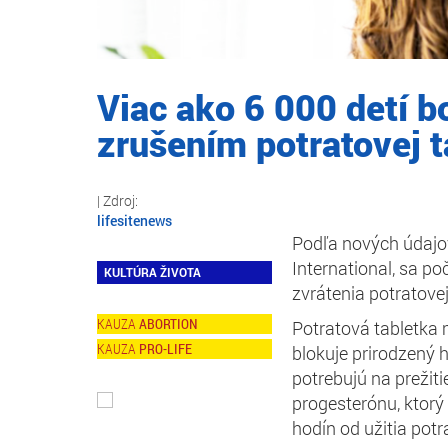
Viac ako 6 000 detí 
zrušením potratovej t
lifesitenews
Podľa nových údajov
International, sa p
KULTÚRA ŽIVOTA
zvrátenia potratovej
ABORTION
Potratová tabletka 
PRO-LIFE
blokuje prirodzený 
potrebujú na prežit
progesterónu, ktorý
hodín od užitia potr