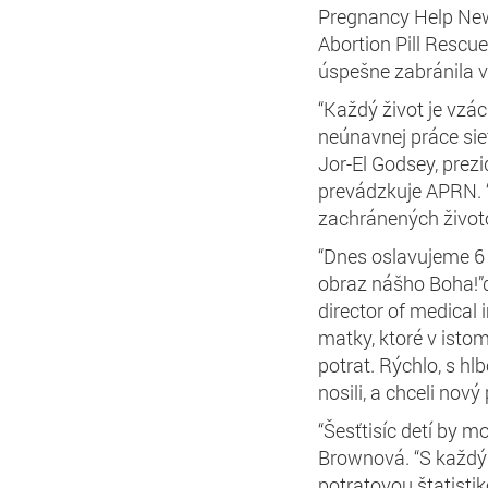
Pregnancy Help News
Abortion Pill Resc
úspešne zabránila 
“Každý život je vzác
neúnavnej práce si
Jor-El Godsey, prezi
prevádzkuje APRN. “
zachránených životov
“Dnes oslavujeme 6 
obraz nášho Boha!”
director of medical
matky, ktoré v istom
potrat. Rýchlo, s hl
nosili, a chceli nov
“Šesťtisíc detí by m
Brownová. “S každým 
potratovou štatistik