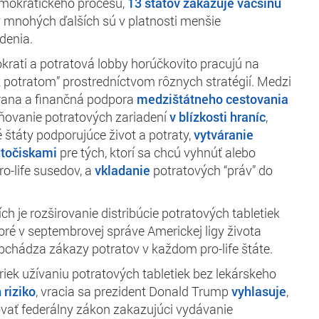
mokratického procesu,
13 štátov zakazuje väčšinu
v mnohých ďalších sú v platnosti menšie
denia.
okrati a potratová lobby horúčkovito pracujú na
 k potratom” prostredníctvom rôznych stratégií. Medzi
hrana a finančná podpora
medzištátneho cestovania
tňovanie potratových zariadení
v blízkosti hraníc
,
 štáty podporujúce život a potraty,
vytváranie
útočiskami
pre tých, ktorí sa chcú vyhnúť alebo
o-life susedov, a
vkladanie
potratových “práv” do
ch je rozširovanie distribúcie potratových tabletiek
ktoré v septembrovej správe Americkej ligy života
bchádza zákazy potratov v každom pro-life štáte.
iek užívaniu potratových tabletiek bez lekárskeho
 riziko
, vracia sa prezident Donald Trump
vyhlasuje
,
vať federálny zákon zakazujúci vydávanie