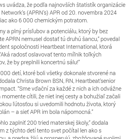
 uvádza, že podľa najnovších štatistík organizácie
ue Network’s (APRN’s) APR od 20. novembra 2024
viac ako 6 000 chemickým potratom.
ny a plný prísľubov a potenciálu, ktorý by bez
ete APRN nemusel dostať tú druhú šancu,” povedal
dent spoločnosti Heartbeat International, ktorá
Aká radosť oslavovať tento míľnik toľkých
, že by preplnili koncertnú sálu!”
000 detí, ktoré boli všetky dokonale stvorené na
dodala Christa Brown BSN, RN, Heartbeat’senior
 impact. “Sme vďační za každé z nich a ich odvážne
 momente cítili, že niet inej cesty a bohužiaľ začali
bokou ľútosťou si uvedomili hodnotu života, ktorý
ý plán – a sieť APR im bola nápomocná.”
ohlo zaplniť 200 tried materskej školy,” dodala
z týchto detí tento svet počítal len ako s
ou, a predsa žijú a prosperujú, zbožňované svojimi