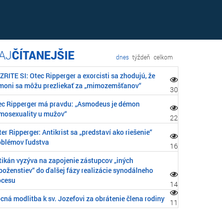
ČÍTANEJŠIE
dnes
týždeň
celkom
RITE SI: Otec Ripperger a exorcisti sa zhodujú, že
moni sa môžu prezliekať za „mimozemšťanov“
30
ec Ripperger má pravdu: „Asmodeus je démon
mosexuality u mužov“
22
er Ripperger: Antikrist sa „predstaví ako riešenie“
oblémov ľudstva
16
tikán vyzýva na zapojenie zástupcov „iných
boženstiev“ do ďalšej fázy realizácie synodálneho
ocesu
14
cná modlitba k sv. Jozefovi za obrátenie člena rodiny
11