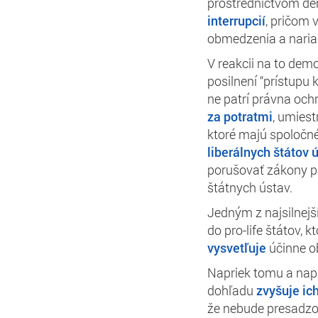
prostredníctvom de
interrupcií
, pričom 
obmedzenia a naria
V reakcii na to dem
posilnení “prístupu
ne patrí právna oc
za potratmi
, umies
ktoré majú spoločné
liberálnych štátov 
porušovať zákony pr
štátnych ústav.
Jedným z najsilnejší
do pro-life štátov, 
vysvetľuje
účinne o
Napriek tomu a napr
dohľadu
zvyšuje ich
že nebude presadzo