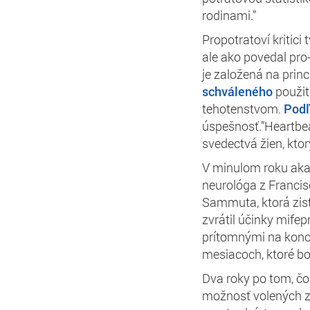
rodinami.”
Propotratoví kritici
ale ako povedal pro-
je založená na prin
schváleného
použit
tehotenstvom.
Pod
úspešnosť.”Heartbea
svedectvá žien, kto
V minulom roku ak
neurológa z Francis
Sammuta, ktorá zist
zvrátil účinky mifepr
prítomnými na konci
mesiacoch, ktoré bo
Dva roky po tom, č
možnosť volených zl