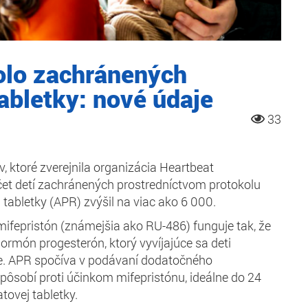
bolo zachránených
abletky: nové údaje
33
, ktoré zverejnila organizácia Heartbeat
očet detí zachránených prostredníctvom protokolu
 tabletky (APR) zvýšil na viac ako 6 000.
mifepristón (známejšia ako RU-486) funguje tak, že
hormón progesterón, ktorý vyvíjajúce sa deti
ie. APR spočíva v podávaní dodatočného
 pôsobí proti účinkom mifepristónu, ideálne do 24
atovej tabletky.