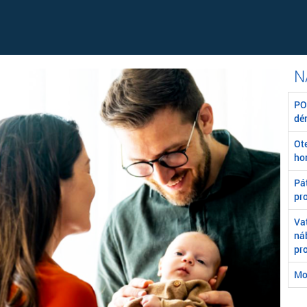
POZ
dé
Ot
ho
Pát
pr
Va
ná
pr
Mo