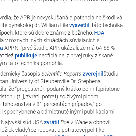
 tvrdia, že APR je nevyskúšaná a potenciálne škodlivá,
life gynekológ dr. William Lile
vysvetlil
, táto technika
cípoch, ktoré sú dobre známe z bežného,
FDA
ia v rôznych iných situáciách súvisiacich s
ľa
APRN, “prvé štúdie APR ukázali, že má 64-68 %
t tiež
publikuje
neoficiálne, z prvej ruky získané
rým táto technika pomohla.
ademický časopis
Scientific Reports
zverejnil
štúdiu
can University of Steubenville Dr. Stephena
ila, že “progesterón podaný krátko po mifepristone
istonu (t. j, zvrátil potrat) so živými plodmi
 tehotenstva v 81 percentách prípadov,” po
li spochybnené a odmietnuté inými publikáciami.
o Najvyšší súd USA
zvrátil
Roe v. Wade
a obnovil
ožiek vlády’rozhodovať o potratovej politike