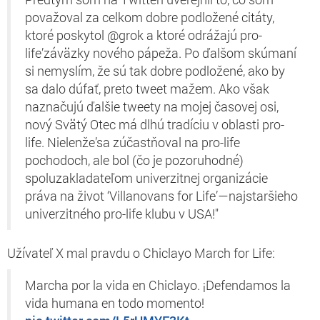
považoval za celkom dobre podložené citáty,
ktoré poskytol @grok a ktoré odrážajú pro-
life’záväzky nového pápeža. Po ďalšom skúmaní
si nemyslím, že sú tak dobre podložené, ako by
sa dalo dúfať, preto tweet mažem. Ako však
naznačujú ďalšie tweety na mojej časovej osi,
nový Svätý Otec má dlhú tradíciu v oblasti pro-
life. Nielenže’sa zúčastňoval na pro-life
pochodoch, ale bol (čo je pozoruhodné)
spoluzakladateľom univerzitnej organizácie
práva na život ‘Villanovans for Life’—najstaršieho
univerzitného pro-life klubu v USA!"
Užívateľ X mal pravdu o Chiclayo March for Life:
Marcha por la vida en Chiclayo. ¡Defendamos la
vida humana en todo momento!