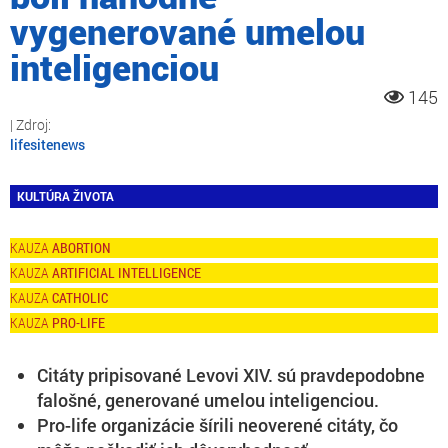
vygenerované umelou
inteligenciou
145
lifesitenews
KULTÚRA ŽIVOTA
ABORTION
ARTIFICIAL INTELLIGENCE
CATHOLIC
PRO-LIFE
Citáty pripisované Levovi XIV. sú pravdepodobne
falošné, generované umelou inteligenciou.
Pro-life organizácie šírili neoverené citáty, čo