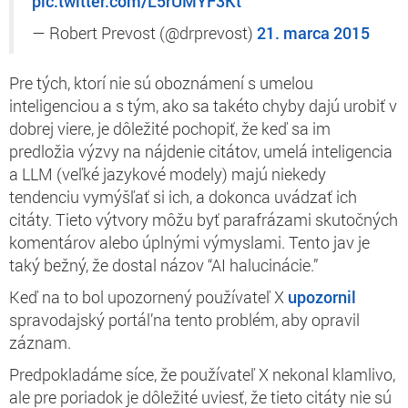
pic.twitter.com/L5rUMYF3Kt
— Robert Prevost (@drprevost)
21. marca 2015
Pre tých, ktorí nie sú oboznámení s umelou
inteligenciou a s tým, ako sa takéto chyby dajú urobiť v
dobrej viere, je dôležité pochopiť, že keď sa im
predložia výzvy na nájdenie citátov, umelá inteligencia
a LLM (veľké jazykové modely) majú niekedy
tendenciu vymýšľať si ich, a dokonca uvádzať ich
citáty. Tieto výtvory môžu byť parafrázami skutočných
komentárov alebo úplnými výmyslami. Tento jav je
taký bežný, že dostal názov “AI halucinácie.”
Keď na to bol upozornený používateľ X
upozornil
spravodajský portál’na tento problém, aby opravil
záznam.
Predpokladáme síce, že používateľ X nekonal klamlivo,
ale pre poriadok je dôležité uviesť, že tieto citáty nie sú