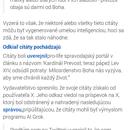
obaja sú darmi od Boha.
Vyzerá to však, že niektoré alebo všetky tieto citáty
môžu byť vygenerované umelou inteligenciou, hoci sa
zdá, že sa tak stalo náhodne.
Odkiaľ citáty pochádzajú
Citáty boli
uverejnil
pro-life spravodajský portál v
článku s názvom ‘Kardinál Prevost, teraz pápež Lev
XIV, odsúdil potraty: Milosrdenstvo Boha nás vyzýva,
aby sme chránili každý život.”’
Vydavateľstvo spresnilo, že svoje citáty získalo od
používateľa X. Jeho odkaz viedol na príspevok na X,
ktorý bol odstránený a nahradený nasledujúcou
správou,
pripúšťajúcou, že citáty mohli byť výmyslom
programu AI Grok.
Predtým som na Twitteri uverejnil to, čo som