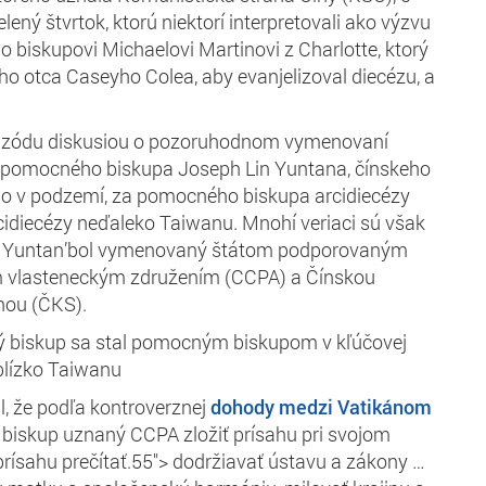
lený štvrtok, ktorú niektorí interpretovali ako výzvu
 o biskupovi Michaelovi Martinovi z Charlotte, ktorý
o otca Caseyho Colea, aby evanjelizoval diecézu, a
pizódu diskusiou o pozoruhodnom vymenovaní
 pomocného biskupa Joseph Lin Yuntana, čínskeho
o v podzemí, za pomocného biskupa arcidiecézy
cidiecézy neďaleko Taiwanu. Mnohí veriaci sú však
že Yuntan’bol vymenovaný štátom podporovaným
 vlasteneckým združením (CCPA) a Čínskou
nou (ČKS).
 biskup sa stal pomocným biskupom v kľúčovej
 blízko Taiwanu
 že podľa kontroverznej
dohody medzi Vatikánom
biskup uznaný CCPA zložiť prísahu pri svojom
rísahu prečítať.55">
dodržiavať ústavu a zákony …