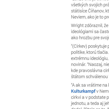
všetkých
svojich prá
státisíce Číňanov,
kt
Neviem, ako je to 
Wright zdôraznil, ž
ideológiami sa čast
ako hrozbu pre svoj
“(Cirkev) poskytuje
politike, ktorú
tlačia
extrémnu ideológiu,
novinár. “
Naozaj, ni
kde
pravoslávna cir
štátom schválenou v
“A ak sa vrátime na 
Kulturkampf
v Nemec
cirkvi a v podstate p
jednotu, a teda aj 