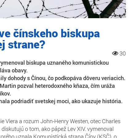
ve čínskeho biskupa
j strane?
30
 vymenoval biskupa uznaného komunistickou
oláva obavy.
aily dohody s Čínou, čo podkopáva dôveru veriacich.
Martin pozval heterodoxného kňaza, čím uráža
íkov.
ala podriadiť svetskej moci, ako ukazuje história.
ácie Viera a rozum John-Henry Westen, otec Charles
 diskutujú o tom, ako pápež Lev XIV. vymenoval
torého uznala Komunistická strana Číny (KSČ), o