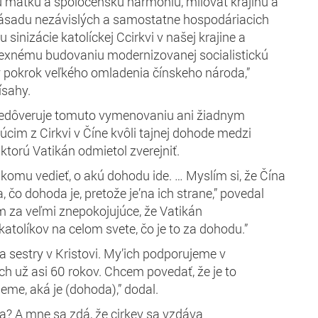
u
matku a spoločenskú harmóniu, milovať krajinu a
zásadu
nezávislých a samostatne hospodáriacich
u sinizácie katolíckej C
cirkvi v našej krajine a
lexnému budovaniu modernizovanej
socialistickú
ý pokrok veľkého omladenia
čínskeho národa,”
rísahy.
 nedôveruje tomuto vymenovaniu ani žiadnym
cim z Cirkvi v Číne kvôli tajnej dohode medzi
ktorú Vatikán odmietol zverejniť.
ikomu vedieť, o akú dohodu ide. …
Myslím si, že Čína
, čo
dohoda je, pretože je’na ich strane,” povedal
m za veľmi znepokojujúce, že Vatikán
katolíkov na celom svete, čo je to za dohodu.”
 a sestry
v Kristovi. My’ich podporujeme v
ch už asi 60 rokov.
Chcem povedať, že je to
ieme, aká je (dohoda),
” dodal.
a? A mne sa zdá, že cirkev sa vzdáva