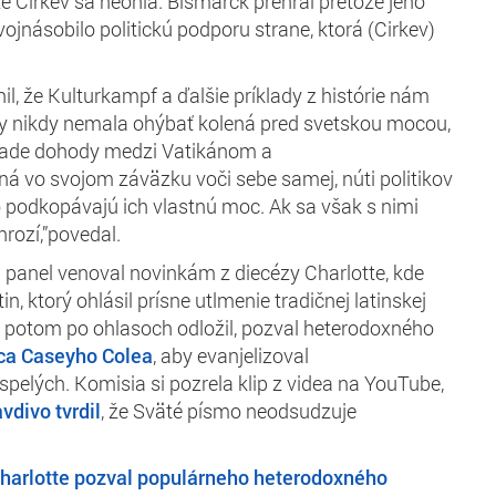
 že Cirkev sa“neohla. Bismarck prehral
pretože jeho
vojnásobilo politickú podporu strane, ktorá (Cirkev)
il, že Kulturkampf a ďalšie príklady z histórie nám
by nikdy nemala ohýbať kolená pred svetskou mocou,
ípade dohody medzi Vatikánom a
ná vo svojom záväzku voči sebe samej, núti politikov
o podkopávajú ich vlastnú
moc. Ak sa však s nimi
hrozí,”povedal.
 panel venoval novinkám z diecézy Charlotte, kde
n, ktorý ohlásil prísne utlmenie tradičnej latinskej
 potom po ohlasoch odložil, pozval heterodoxného
ca Caseyho Colea
, aby evanjelizoval
pelých. Komisia si pozrela klip z videa na YouTube,
vdivo tvrdil
, že Sväté písmo neodsudzuje
Charlotte pozval populárneho heterodoxného