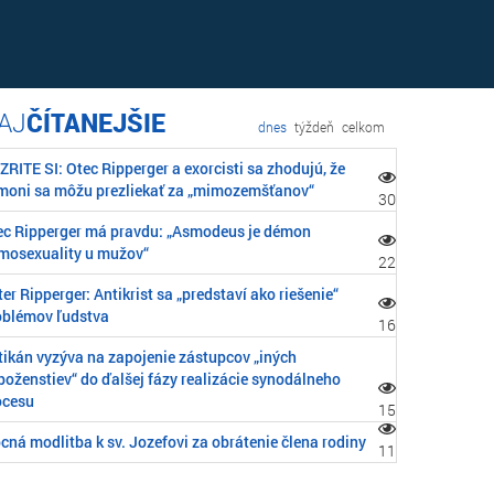
ČÍTANEJŠIE
dnes
týždeň
celkom
RITE SI: Otec Ripperger a exorcisti sa zhodujú, že
moni sa môžu prezliekať za „mimozemšťanov“
30
ec Ripperger má pravdu: „Asmodeus je démon
mosexuality u mužov“
22
er Ripperger: Antikrist sa „predstaví ako riešenie“
oblémov ľudstva
16
tikán vyzýva na zapojenie zástupcov „iných
boženstiev“ do ďalšej fázy realizácie synodálneho
ocesu
15
cná modlitba k sv. Jozefovi za obrátenie člena rodiny
11