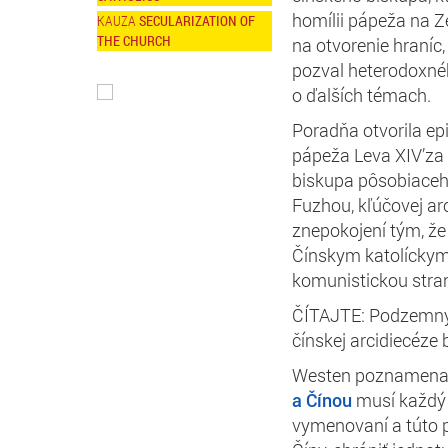
homílii pápeža na Ze
SECULARIZATION OF
THE CHURCH
na otvorenie hraníc,
pozval heterodoxnéh
o ďalších témach.
Poradňa otvorila e
pápeža Leva XIV’za
biskupa pôsobiaceh
Fuzhou, kľúčovej ar
znepokojení tým, 
Čínskym katolíckym
komunistickou stra
ČÍTAJTE: Podzemný
čínskej arcidiecéze
Westen poznamenal,
a Čínou
musí každý 
vymenovaní a túto p