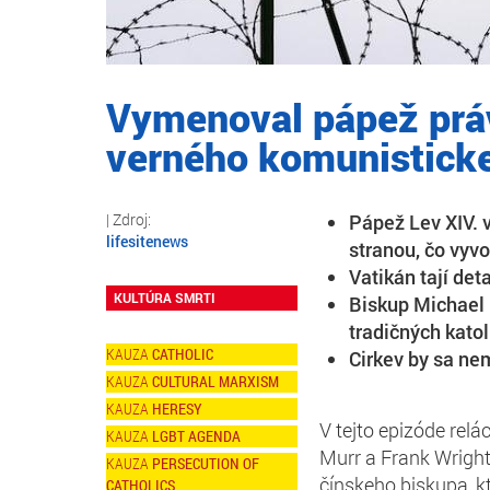
Vymenoval pápež prá
verného komunisticke
Pápež Lev XIV.
lifesitenews
stranou, čo vyv
Vatikán tají det
KULTÚRA SMRTI
Biskup Michael 
tradičných katol
CATHOLIC
Cirkev by sa nem
CULTURAL MARXISM
HERESY
V tejto epizóde rel
LGBT AGENDA
Murr a Frank Wright
PERSECUTION OF
čínskeho biskupa, k
CATHOLICS