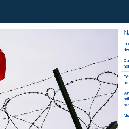
POZ
dé
Ot
ho
Pát
pr
Va
ná
pr
Mo