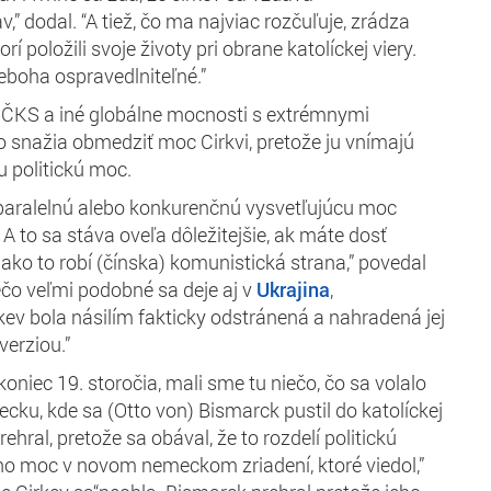
v,” dodal. “A tiež, čo ma najviac rozčuľuje, zrádza
orí položili svoje životy pri obrane katolíckej viery.
preboha
ospravedlniteľné.”
e ČKS a iné globálne mocnosti s extrémnymi
o snažia obmedziť moc Cirkvi, pretože ju vnímajú
u politickú moc.
 paralelnú alebo konkurenčnú vysvetľujúcu moc
. A to sa stáva oveľa dôležitejšie, ak máte dosť
ako to robí (čínska) komunistická strana,” povedal
ečo veľmi podobné sa deje aj v
Ukrajina
,
kev bola násilím fakticky odstránená a nahradená
jej
erziou.”
koniec 19. storočia, mali sme tu niečo, čo sa
volalo
ku, kde sa (Otto von) Bismarck pustil do katolíckej
rehral,
pretože sa obával, že to rozdelí politickú
jeho moc v novom
nemeckom zriadení, ktoré viedol,”