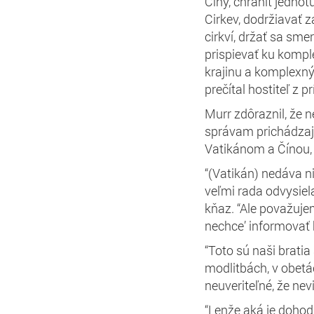
Číny, chrániť jednot
Cirkev, dodržiavať 
cirkví, držať sa smer
prispievať ku komp
krajinu a komplexn
prečítal hostiteľ z p
Murr zdôraznil, že
správam prichádzajú
Vatikánom a Čínou, 
“(Vatikán) nedáva n
veľmi rada odvysiela
kňaz. “Ale považuje
nechce’
informovať 
“Toto sú naši bratia
modlitbách, v obetá
neuveriteľné, že nev
“Lenže aká je dohod