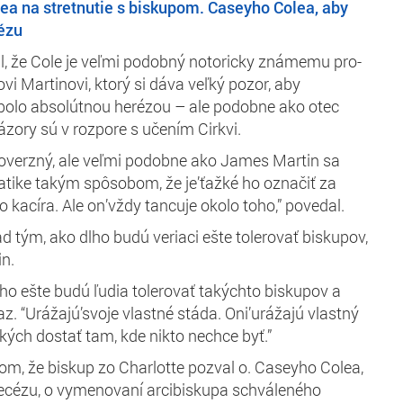
olea na stretnutie s biskupom. Caseyho Colea, aby
cézu
 že Cole je veľmi podobný notoricky známemu pro-
i Martinovi, ktorý si dáva veľký pozor, aby
y bolo absolútnou herézou – ale podobne ako otec
ázory sú v rozpore s učením Cirkvi.
troverzný, ale veľmi podobne ako James Martin sa
atike
takým spôsobom, že je’ťažké ho označiť za
 kacíra. Ale on’vždy tancuje okolo
toho,” povedal.
d tým, ako dlho budú veriaci ešte tolerovať biskupov,
in.
o ešte budú ľudia tolerovať takýchto biskupov a
z. “
Urážajú’svoje vlastné stáda. Oni’urážajú vlastný
kých dostať tam, kde nikto nechce byť.”
tom, že biskup zo Charlotte pozval o. Caseyho Colea,
iecézu, o vymenovaní arcibiskupa schváleného