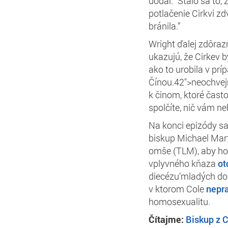
dodal. “Stalo sa to,
potlačenie Cirkvi zd
bránila.”
Wright ďalej zdôrazn
ukazujú, že Cirkev 
ako to urobila v pr
Čínou.42">
neochvej
k činom, ktoré čast
spolčíte, nič vám ne
Na konci epizódy sa
biskup Michael Marti
omše (TLM), aby ho
vplyvného kňaza
ot
diecézu’mladých dos
v ktorom Cole
nepra
homosexualitu.
Čítajme:
Biskup z 