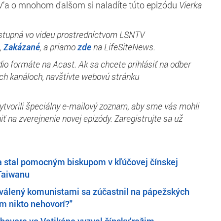
a o mnohom ďalšom si naladíte túto epizódu
Vierka
stupná vo videu prostredníctvom LSNTV
,
Zakázané
, a priamo
zde
na LifeSiteNews.
audio formáte na Acast. Ak sa chcete prihlásiť na odber
ych kanáloch, navštívte webovú stránku
’vytvorili špeciálny e-mailový zoznam, aby sme vás mohli
ť na zverejnenie novej epizódy. Zaregistrujte sa už
 stal pomocným biskupom v kľúčovej čínskej
 Taiwanu
hválený komunistami sa zúčastnil na pápežských
m nikto nehovorí?"
íhovore vo Vatikáne vyzval čínsky’režim