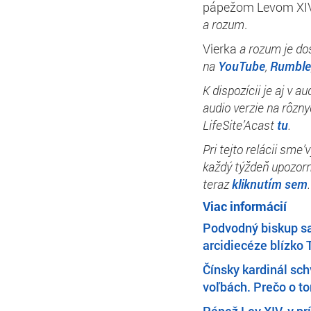
pápežom Levom XIV’
a rozum
.
Vierka
a rozum je do
na
YouTube
,
Rumble
K dispozícii je aj v 
audio verzie na rôzn
LifeSite’Acast
tu
.
Pri tejto relácii sme
každý týždeň upozorni
teraz
kliknutím sem
.
Viac informácií
Podvodný biskup sa
arcidiecéze blízko
Čínsky kardinál sc
voľbách. Prečo o to
Pápež Lev XIV. v pr