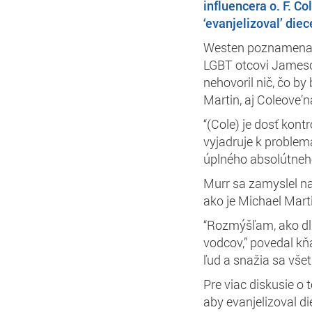
influencera o. F. C
‘evanjelizoval’ die
Westen poznamenal,
LGBT otcovi Jamesov
nehovoril nič, čo b
Martin, aj Coleove’n
“(Cole) je dosť kon
vyjadruje k problem
úplného absolútneho
Murr sa zamyslel na
ako je Michael Mart
“Rozmýšľam, ako dlh
vodcov,” povedal kňa
ľud
a snažia sa všet
Pre viac diskusie o 
aby evanjelizoval d