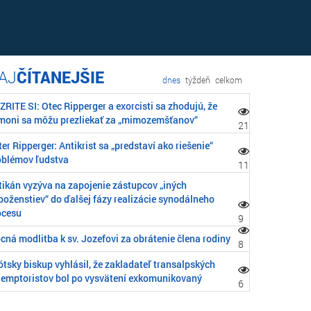
ČÍTANEJŠIE
dnes
týždeň
celkom
RITE SI: Otec Ripperger a exorcisti sa zhodujú, že
moni sa môžu prezliekať za „mimozemšťanov“
21
er Ripperger: Antikrist sa „predstaví ako riešenie“
oblémov ľudstva
11
tikán vyzýva na zapojenie zástupcov „iných
boženstiev“ do ďalšej fázy realizácie synodálneho
ocesu
9
cná modlitba k sv. Jozefovi za obrátenie člena rodiny
8
tsky biskup vyhlásil, že zakladateľ transalpských
demptoristov bol po vysvätení exkomunikovaný
6