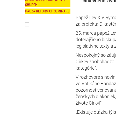
cirkevného život
CHURCH
REFORM OF SEMINARS
Pápež Lev XIV. vym
za prefekta Dikastéri
25. marca pápež Le
doterajšieho biskupa
legislatívne texty a
Nespokojný so záuj
Cirkev zaobchádza 
kategórie“.
V rozhovore s novi
vo Vatikáne Randaz
pozornosť venovanú
ženských diakoniek, 
živote Cirkvi“.
„Existuje otázka týka