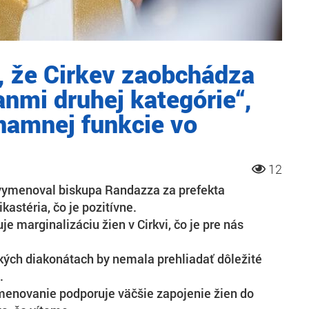
l, že Cirkev zaobchádza
nmi druhej kategórie“,
namnej funkcie vo
12
vymenoval biskupa Randazza za prefekta
ikastéria, čo je pozitívne.
je marginalizáciu žien v Cirkvi, čo je pre nás
kých diakonátach by nemala prehliadať dôležité
.
enovanie podporuje väčšie zapojenie žien do