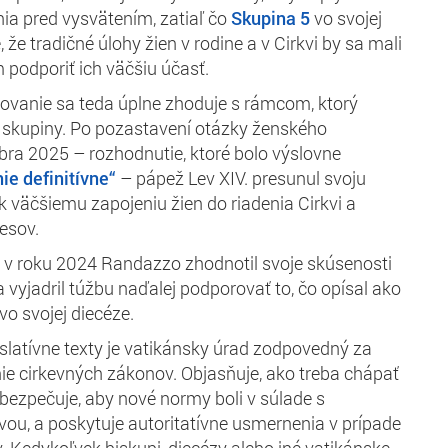
nia pred vysvätením, zatiaľ čo
Skupina 5
vo svojej
že tradičné úlohy žien v rodine a v Cirkvi by sa mali
 podporiť ich väčšiu účasť.
anie sa teda úplne zhoduje s rámcom, ktorý
né skupiny. Po pozastavení otázky ženského
ra 2025 – rozhodnutie, ktoré bolo výslovne
nie definitívne“
– pápež Lev XIV. presunul svoju
väčšiemu zapojeniu žien do riadenia Cirkvi a
esov.
 v roku 2024 Randazzo zhodnotil svoje skúsenosti
 vyjadril túžbu naďalej podporovať to, čo opísal ako
vo svojej diecéze.
islatívne texty je vatikánsky úrad zodpovedný za
ie cirkevných zákonov. Objasňuje, ako treba chápať
bezpečuje, aby nové normy boli v súlade s
ívou, a poskytuje autoritatívne usmernenia v prípade
. Kedykoľvek biskupi, diecézy alebo iné vatikánske