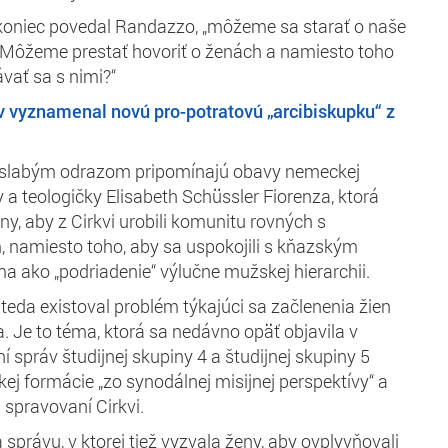
akoniec povedal Randazzo, „môžeme sa starať o naše
? Môžeme prestať hovoriť o ženách a namiesto toho
vať sa s nimi?“
 vyznamenal novú pro-potratovú „arcibiskupku“ z
slabým odrazom pripomínajú obavy nemeckej
y a teologičky Elisabeth Schüssler Fiorenza, ktorá
ny, aby z Cirkvi urobili komunitu rovných s
 namiesto toho, aby sa uspokojili s kňazským
ma ako „podriadenie“ výlučne mužskej hierarchii.
eda existoval problém týkajúci sa začlenenia žien
. Je to téma, ktorá sa nedávno opäť objavila v
ní správ študijnej skupiny 4 a študijnej skupiny 5
ej formácie „zo synodálnej misijnej perspektívy“ a
a spravovaní Cirkvi.
 správu, v ktorej tiež vyzvala ženy, aby ovplyvňovali