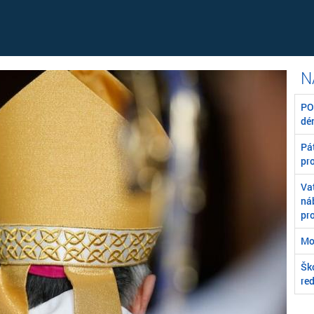
POZ
dé
Pát
pr
Va
ná
pr
Mo
Škó
re