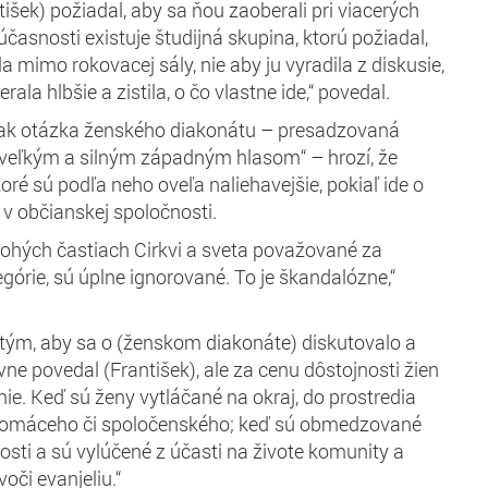
išek) požiadal, aby sa ňou zaoberali pri viacerých
súčasnosti existuje študijná skupina, ktorú požiadal,
 mimo rokovacej sály, nie aby ju vyradila z diskusie,
ala hlbšie a zistila, o čo vlastne ide,“ povedal.
ak otázka ženského diakonátu – presadzovaná
veľkým a silným západným hlasom“ – hrozí, že
ktoré sú podľa neho oveľa naliehavejšie, pokiaľ ide o
a v občianskej spoločnosti.
nohých častiach Cirkvi a sveta považované za
górie, sú úplne ignorované. To je škandalózne,“
ým, aby sa o (ženskom diakonáte) diskutovalo a
ne povedal (František), ale za cenu dôstojnosti žien
ie. Keď sú ženy vytláčané na okraj, do prostredia
 domáceho či spoločenského; keď sú obmedzované
tosti a sú vylúčené z účasti na živote komunity a
voči evanjeliu.“