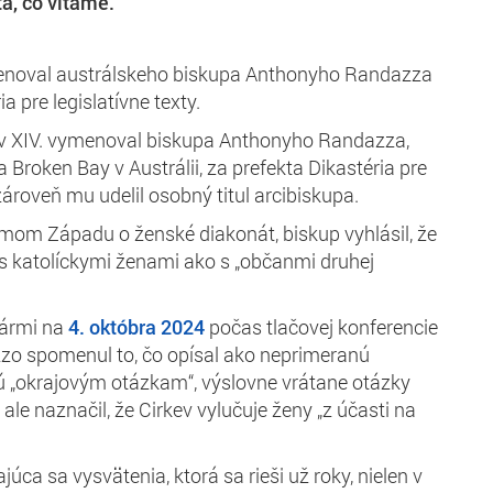
a, čo vítame.
enoval austrálskeho biskupa Anthonyho Randazza
a pre legislatívne texty.
v XIV. vymenoval biskupa Anthonyho Randazza,
 Broken Bay v Austrálii, za prefekta Dikastéria pre
 zároveň mu udelil osobný titul arcibiskupa.
mom Západu o ženské diakonát, biskup vyhlásil, že
s katolíckymi ženami ako s „občanmi druhej
nármi na
4. októbra 2024
počas tlačovej konferencie
zo spomenul to, čo opísal ako neprimeranú
 „okrajovým otázkam“, výslovne vrátane otázky
ale naznačil, že Cirkev vylučuje ženy „z účasti na
júca sa vysvätenia, ktorá sa rieši už roky, nielen v