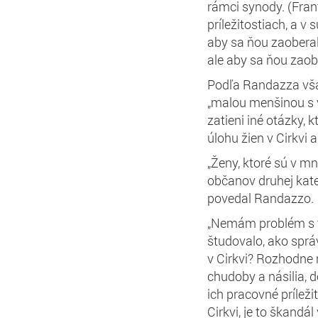
rámci synody. (Frant
príležitostiach, a v 
aby sa ňou zaoberala
ale aby sa ňou zaober
Podľa Randazza vš
„malou menšinou s 
zatieni iné otázky, 
úlohu žien v Cirkvi 
„Ženy, ktoré sú v m
občanov druhej kate
povedal Randazzo.
„Nemám problém s t
študovalo, ako správ
v Cirkvi? Rozhodne n
chudoby a násilia,
ich pracovné príleži
Cirkvi, je to škandál 