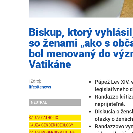
Biskup, ktorý vyhlási
so ženami „ako s obča
bol menovaný do výz
Vatikáne
Pápež Lev XIV. 
lifesitenews
legislatívneho d
Randazzo kritizu
NEUTRAL
neprijateľné.
Diskusia o žens
CATHOLIC
otázky o ženách
GENDER IDEOLOGY
Randazzovo vym
MODERNISM IN THE