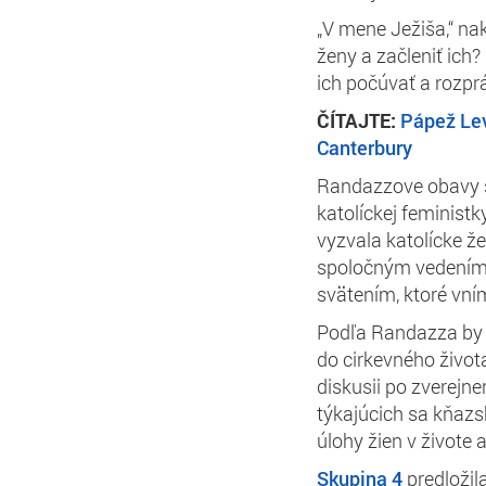
„V mene Ježiša,“ n
ženy a začleniť ich
ich počúvať a rozprá
ČÍTAJTE:
Pápež Lev
Canterbury
Randazzove obavy 
katolíckej feministk
vyzvala katolícke že
spoločným vedením,
svätením, ktoré vní
Podľa Randazza by t
do cirkevného života
diskusii po zverejne
týkajúcich sa kňazsk
úlohy žien v živote 
Skupina 4
predložila