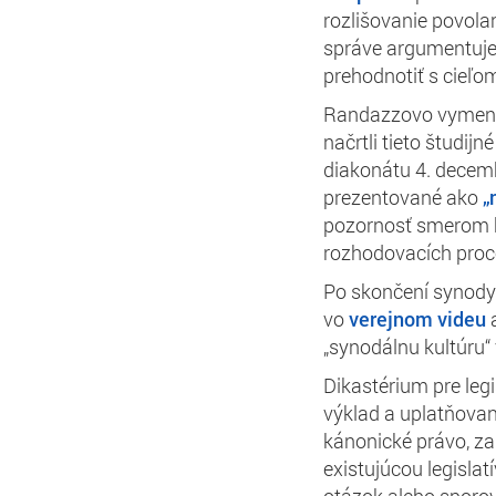
rozlišovanie povola
správe argumentuje, 
prehodnotiť s cieľom
Randazzovo vymenov
načrtli tieto študij
diakonátu 4. decemb
prezentované ako
„
pozornosť smerom k 
rozhodovacích proc
Po skončení synody
vo
verejnom videu
a
„synodálnu kultúru“ 
Dikastérium pre leg
výklad a uplatňovan
kánonické právo, za
existujúcou legislat
otázok alebo sporov