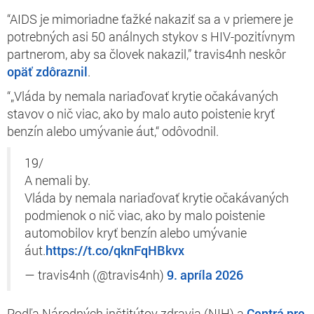
“AIDS je mimoriadne ťažké nakaziť sa a v priemere je
potrebných asi 50 análnych stykov s HIV-pozitívnym
partnerom, aby sa človek nakazil,” travis4nh neskôr
opäť zdôraznil
.
“„Vláda by nemala nariaďovať krytie očakávaných
stavov o nič viac, ako by malo auto poistenie kryť
benzín alebo umývanie áut,“ odôvodnil.
19/
A nemali by.
Vláda by nemala nariaďovať krytie očakávaných
podmienok o nič viac, ako by malo poistenie
automobilov kryť benzín alebo umývanie
áut.
https://t.co/qknFqHBkvx
— travis4nh (@travis4nh)
9. apríla 2026
Podľa Národných inštitútov zdravia (NIH) a
Centrá pre