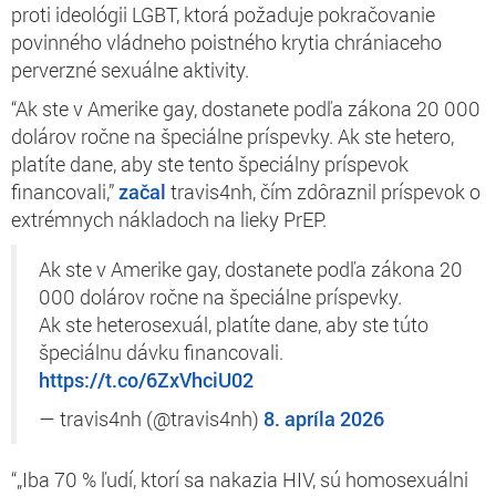
proti ideológii LGBT, ktorá požaduje pokračovanie
povinného vládneho poistného krytia chrániaceho
perverzné sexuálne aktivity.
“Ak ste v Amerike gay, dostanete podľa zákona 20 000
dolárov ročne na špeciálne príspevky. Ak ste hetero,
platíte dane, aby ste tento špeciálny príspevok
financovali,”
začal
travis4nh, čím zdôraznil príspevok o
extrémnych nákladoch na lieky PrEP.
Ak ste v Amerike gay, dostanete podľa zákona 20
000 dolárov ročne na špeciálne príspevky.
Ak ste heterosexuál, platíte dane, aby ste túto
špeciálnu dávku financovali.
https://t.co/6ZxVhciU02
— travis4nh (@travis4nh)
8. apríla 2026
“„Iba 70 % ľudí, ktorí sa nakazia HIV, sú homosexuálni