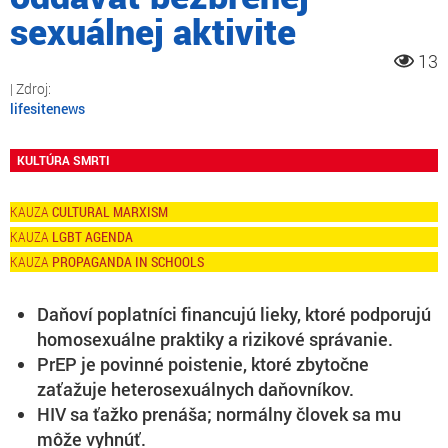
sexuálnej aktivite
13
lifesitenews
KULTÚRA SMRTI
CULTURAL MARXISM
LGBT AGENDA
PROPAGANDA IN SCHOOLS
Daňoví poplatníci financujú lieky, ktoré podporujú
homosexuálne praktiky a rizikové správanie.
PrEP je povinné poistenie, ktoré zbytočne
zaťažuje heterosexuálnych daňovníkov.
HIV sa ťažko prenáša; normálny človek sa mu
môže vyhnúť.