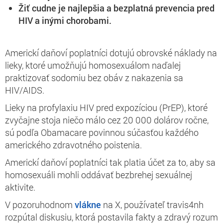
Žiť cudne je najlepšia a bezplatná prevencia pred
HIV a inými chorobami.
Americkí daňoví poplatníci dotujú obrovské náklady na
lieky, ktoré umožňujú homosexuálom naďalej
praktizovať sodomiu bez obáv z nakazenia sa
HIV/AIDS.
Lieky na profylaxiu HIV pred expozíciou (PrEP), ktoré
zvyčajne stoja niečo málo cez 20 000 dolárov ročne,
sú podľa Obamacare povinnou súčasťou každého
amerického zdravotného poistenia.
Americkí daňoví poplatníci tak platia účet za to, aby sa
homosexuáli mohli oddávať bezbrehej sexuálnej
aktivite.
V pozoruhodnom
vlákne
na X, používateľ travis4nh
rozpútal diskusiu, ktorá postavila fakty a zdravý rozum