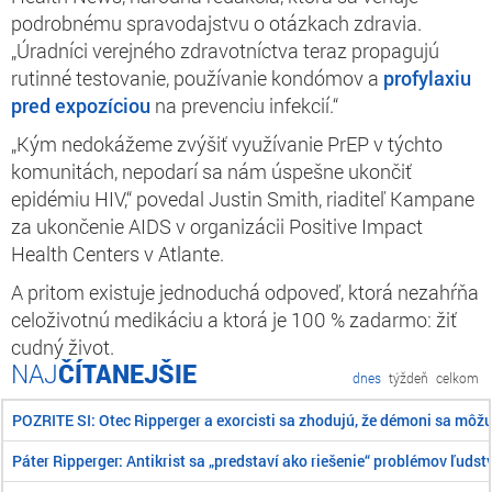
podrobnému spravodajstvu o otázkach zdravia.
„Úradníci verejného zdravotníctva teraz propagujú
rutinné testovanie, používanie kondómov a
profylaxiu
pred expozíciou
na prevenciu infekcií.“
„Kým nedokážeme zvýšiť využívanie PrEP v týchto
komunitách, nepodarí sa nám úspešne ukončiť
epidémiu HIV,“ povedal Justin Smith, riaditeľ Kampane
za ukončenie AIDS v organizácii Positive Impact
Health Centers v Atlante.
A pritom existuje jednoduchá odpoveď, ktorá nezahŕňa
celoživotnú medikáciu a ktorá je 100 % zadarmo: žiť
cudný život.
ČÍTANEJŠIE
dnes
týždeň
celkom
POZRITE SI: Otec Ripperger a exorcisti sa zhodujú, že démoni sa môž
Páter Ripperger: Antikrist sa „predstaví ako riešenie“ problémov ľudst