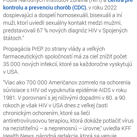
kontrolu a prevenciu chorôb (CDC)
, v roku 2022
dospievajúci a dospelí homosexuáli, bisexuáli a iní
muži, ktorí uviedli sexuálny kontakt medzi mužmi,
predstavovali 67 % nových diagnóz HIV v Spojených
štátoch.”
Propagácia PrEP zo strany vlády a veľkých
farmaceutických spoločností má za cieľ znížiť počet
35 000 nových infekcií, ktoré sa každoročne vyskytujú
v USA.
“Viac ako 700 000 Američanov zomrelo na ochorenia
súvisiace s HIV od vypuknutia epidémie AIDS v roku
1981. V porovnaní s jej ničivými dopadmi v 80. a 90.
rokoch je však HIV v USA dnes z veľkej časti
chronickým ochorením, ktoré sa lieči
antiretrovírusovou terapiou, ktorá dokáže potlačiť vírus
na nezistiteľnú – a neprenosnú – úrovne,“ uviedla KFF
Health News, národná redakcia, ktorá sa venuje