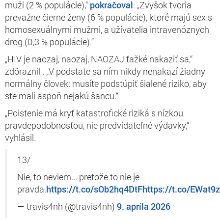
muži (2 % populácie),“
pokračoval
. „Zvyšok tvoria
prevažne čierne ženy (6 % populácie), ktoré majú sex s
homosexuálnymi mužmi, a užívatelia intravenóznych
drog (0,3 % populácie).“
„HIV je naozaj, naozaj, NAOZAJ ťažké nakaziť sa,“
zdôraznil
. „V podstate sa ním nikdy nenakazí žiadny
normálny človek; musíte podstúpiť šialené riziko, aby
ste mali aspoň nejakú šancu.“
„Poistenie má kryť katastrofické riziká s nízkou
pravdepodobnosťou, nie predvídateľné výdavky,“
vyhlásil
.
13/
Nie, to neviem... pretože to nie je
pravda.
https://t.co/sOb2hq4DtF
https://t.co/EWat9z
— travis4nh (@travis4nh)
9. apríla 2026