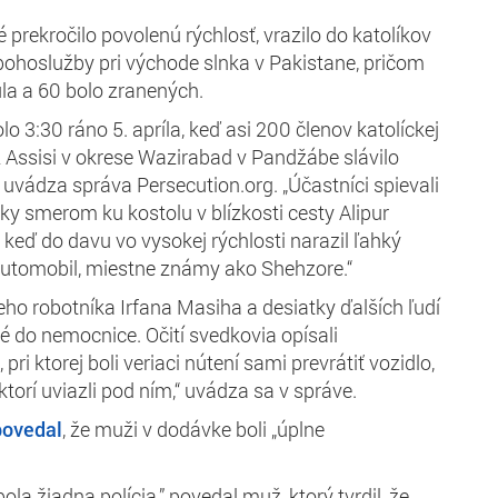
 prekročilo povolenú rýchlosť, vrazilo do katolíkov
ohoslužby pri východe slnka v Pakistane, pričom
la a 60 bolo zranených.
olo 3:30 ráno 5. apríla, keď asi 200 členov katolíckej
 z Assisi v okrese Wazirabad v Pandžábe slávilo
 uvádza správa Persecution.org. „Účastníci spievali
ky smerom ku kostolu v blízkosti cesty Alipur
keď do davu vo vysokej rýchlosti narazil ľahký
automobil, miestne známy ako Shehzore.“
eho robotníka Irfana Masiha a desiatky ďalších ľudí
é do nemocnice. Očití svedkovia opísali
ri ktorej boli veriaci nútení sami prevrátiť vozidlo,
 ktorí uviazli pod ním,“ uvádza sa v správe.
povedal
, že muži v dodávke boli „úplne
ola žiadna polícia,” povedal muž, ktorý tvrdil, že