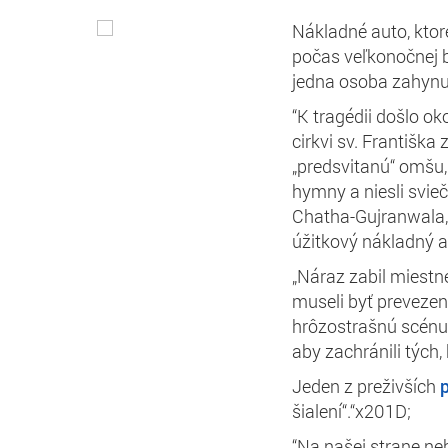
Nákladné auto, ktoré
počas veľkonočnej b
jedna osoba zahynu
“K tragédii došlo ok
cirkvi sv. Františka
„predsvitanú“ omšu,
hymny a niesli svieč
Chatha-Gujranwala, 
úžitkový nákladný 
„Náraz zabil miestn
museli byť prevezen
hrôzostrašnú scénu, p
aby zachránili tých,
Jeden z preživších
šialení“.“x201D;
“Na našej strane neb