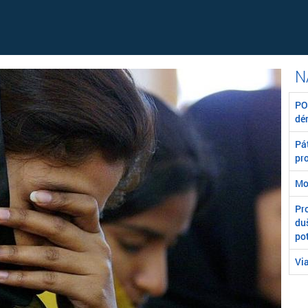
POZ
dé
Pát
pr
Mo
Pr
du
po
Vi