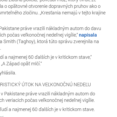
rala o opätovné otvorenie dopravných pruhov ako o
mrteľného zločinu. „Kresťania nemajú v tejto krajine
 v Pakistane práve vrazili nákladným autom do davu
ch počas veľkonočnej nedeľnej vigílie,“
napísala
Smith (Taghoy), ktorá túto správu zverejnila na
.
dí a najmenej 60 ďalších je v kritickom stave,“
„A Západ opäť mlčí.“
yhlásila.
ORISTICKÝ ÚTOK NA VEĽKONOČNÚ NEDEĽU
ti v Pakistane práve vrazili nákladným autom do
h veriacich počas veľkonočnej nedeľnej vigílie.
ľudí a najmenej 60 ďalších je v kritickom stave.