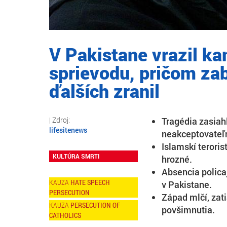
V Pakistane vrazil k
sprievodu, pričom zab
ďalších zranil
Tragédia zasiah
lifesitenews
neakceptovateľ
Islamskí teroris
KULTÚRA SMRTI
hrozné.
Absencia polica
HATE SPEECH
v Pakistane.
PERSECUTION
Západ mlčí, zat
PERSECUTION OF
povšimnutia.
CATHOLICS