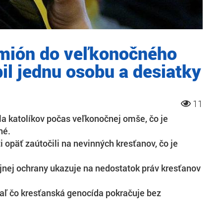
amión do veľkonočného
il jednu osobu a desiatky
11
la katolíkov počas veľkonočnej omše, čo je
né.
ti opäť zaútočili na nevinných kresťanov, čo je
jnej ochrany ukazuje na nedostatok práv kresťanov
iaľ čo kresťanská genocída pokračuje bez