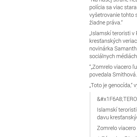
polícia sa viac sta
vyšetrovanie tohto s
žiadne práva.“
„Islamskí teroristi
kresťanských veriaci
novinárka Samantha 
sociálnych médiách
“„Zomrelo viacero ľu
povedala Smithová. 
„Toto je genocída,“ v
&#x1F6A8;TER
Islamskí teroris
davu kresťanskýc
Zomrelo viacero 