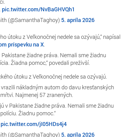
í.
.
pic.twitter.com/NvBaGHVQh1
ith (@SamanthaTaghoy)
5. apríla 2026
kého útoku z Veľkonočnej nedele sa ozývajú,“ napísal
om príspevku na X
.
v Pakistane žiadne práva. Nemali sme žiadnu
cia. Žiadna pomoc,“ povedali preživší.
tického útoku z Veľkonočnej nedele sa ozývajú.
ti vrazili nákladným autom do davu kresťanských
 mŕtvi. Najmenej 57 zranených.
jú v Pakistane žiadne práva. Nemali sme žiadnu
políciu. Žiadnu pomoc.“
í
pic.twitter.com/jI05HDs4j4
ith (@SamanthaTaghoy)
5. apríla 2026