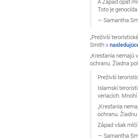
A Západ opäť mlč
Toto je genocída
— Samantha Sm
„Preživší teroristic
Smith v
nasledujúc
„Kresťania nemajú 
ochranu. Žiadna polí
Preživší teroris
Islamskí teroris
veriacich. Mnohí
„Kresťania nema
ochranu. Žiadnu 
Západ však mlč
— Samantha Sm