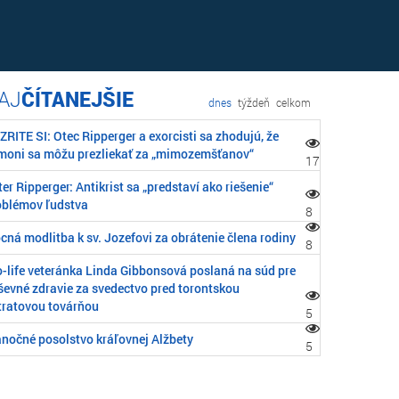
ČÍTANEJŠIE
dnes
týždeň
celkom
RITE SI: Otec Ripperger a exorcisti sa zhodujú, že
moni sa môžu prezliekať za „mimozemšťanov“
17
er Ripperger: Antikrist sa „predstaví ako riešenie“
oblémov ľudstva
8
cná modlitba k sv. Jozefovi za obrátenie člena rodiny
8
o-life veteránka Linda Gibbonsová poslaná na súd pre
ševné zdravie za svedectvo pred torontskou
tratovou továrňou
5
anočné posolstvo kráľovnej Alžbety
5