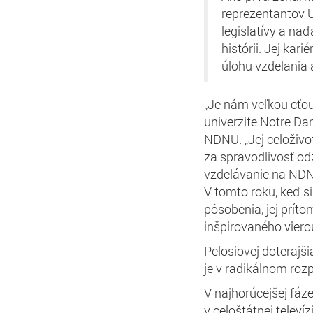
reprezentantov U
legislatívy a naď
histórii. Jej kari
úlohu vzdelania 
„Je nám veľkou cťou
univerzite Notre D
NDNU. „Jej celoživot
za spravodlivosť odz
vzdelávanie na NDN
V tomto roku, keď si
pôsobenia, jej príto
inšpirovaného vierou
Pelosiovej doterajš
je v radikálnom roz
V najhorúcejšej fáz
v celoštátnej televíz