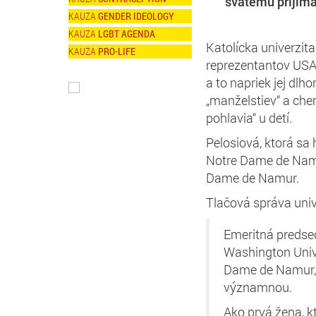
svätému prijíma
GENDER IDEOLOGY
LGBT AGENDA
Katolícka univerzit
PRO-LIFE
reprezentantov USA 
a to napriek jej dl
„manželstiev“ a ch
pohlavia“ u detí.
Pelosiová, ktorá sa h
Notre Dame de Namur
Dame de Namur.
Tlačová správa unive
Emeritná predsed
Washington Unive
Dame de Namur, 
významnou.
Ako prvá žena, 