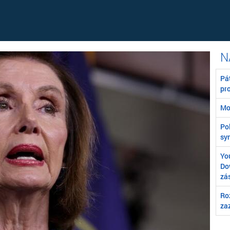
Pát
pr
Mo
Poľ
syn
You
Do
zá
Ro
za