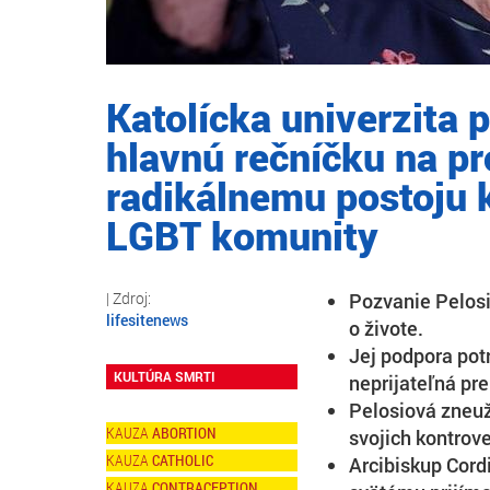
Katolícka univerzita 
hlavnú rečníčku na pr
radikálnemu postoju 
LGBT komunity
Pozvanie Pelosi
lifesitenews
o živote.
Jej podpora pot
KULTÚRA SMRTI
neprijateľná pre
Pelosiová zneuž
ABORTION
svojich kontrov
CATHOLIC
Arcibiskup Cord
CONTRACEPTION