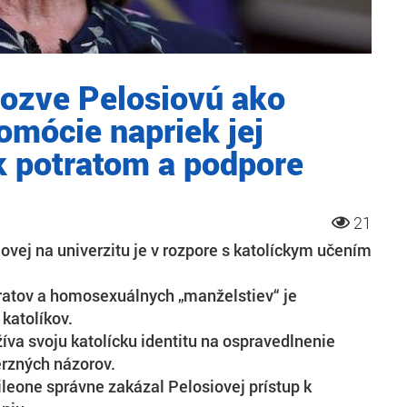
pozve Pelosiovú ako
omócie napriek jej
k potratom a podpore
21
ovej na univerzitu je v rozpore s katolíckym učením
ratov a homosexuálnych „manželstiev“ je
 katolíkov.
íva svoju katolícku identitu na ospravedlnenie
erzných názorov.
ileone správne zakázal Pelosiovej prístup k