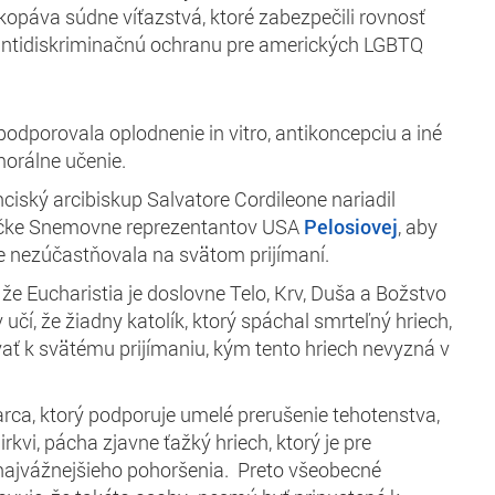
opáva súdne víťazstvá, ktoré zabezpečili rovnosť
antidiskriminačnú ochranu pre amerických LGBTQ
 podporovala oplodnenie in vitro, antikoncepciu a iné
morálne učenie.
ciský arcibiskup Salvatore Cordileone nariadil
íčke Snemovne reprezentantov USA
Pelosiovej
, aby
ze nezúčastňovala na svätom prijímaní.
, že Eucharistia je doslovne Telo, Krv, Duša a Božstvo
v učí, že žiadny katolík, ktorý spáchal smrteľný hriech,
ať k svätému prijímaniu, kým tento hriech nevyzná v
rca, ktorý podporuje umelé prerušenie tehotenstva,
rkvi, pácha zjavne ťažký hriech, ktorý je pre
 najvážnejšieho pohoršenia. Preto všeobecné