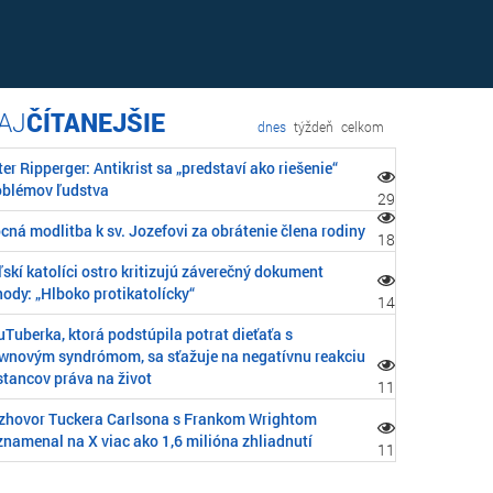
ČÍTANEJŠIE
dnes
týždeň
celkom
er Ripperger: Antikrist sa „predstaví ako riešenie“
oblémov ľudstva
29
cná modlitba k sv. Jozefovi za obrátenie člena rodiny
18
skí katolíci ostro kritizujú záverečný dokument
ody: „Hlboko protikatolícky“
14
Tuberka, ktorá podstúpila potrat dieťaťa s
wnovým syndrómom, sa sťažuje na negatívnu reakciu
stancov práva na život
11
zhovor Tuckera Carlsona s Frankom Wrightom
znamenal na X viac ako 1,6 milióna zhliadnutí
11