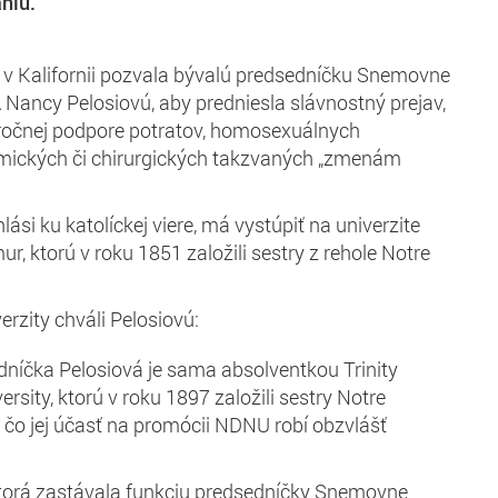
niu.
a v Kalifornii pozvala bývalú predsedníčku Snemovne
Nancy Pelosiovú, aby predniesla slávnostný prejav,
horočnej podpore potratov, homosexuálnych
emických či chirurgických takzvaných „zmenám
lási ku katolíckej viere, má vystúpiť na univerzite
, ktorú v roku 1851 založili sestry z rehole Notre
rzity chváli Pelosiovú:
níčka Pelosiová je sama absolventkou Trinity
rsity, ktorú v roku 1897 založili sestry Notre
čo jej účasť na promócii NDNU robí obzvlášť
ktorá zastávala funkciu predsedníčky Snemovne