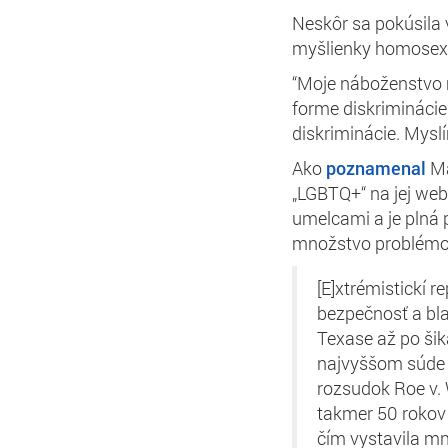
Neskôr sa pokúsila 
myšlienky homosexu
“Moje náboženstvo m
forme diskriminácie
diskriminácie. Myslí
Ako
poznamenal
Ma
„LGBTQ+“ na jej webo
umelcami a je plná 
množstvo problémo
[E]xtrémistickí 
bezpečnosť a bl
Texase až po šik
najvyššom súde n
rozsudok Roe v.
takmer 50 rokov
čím vystavila mn