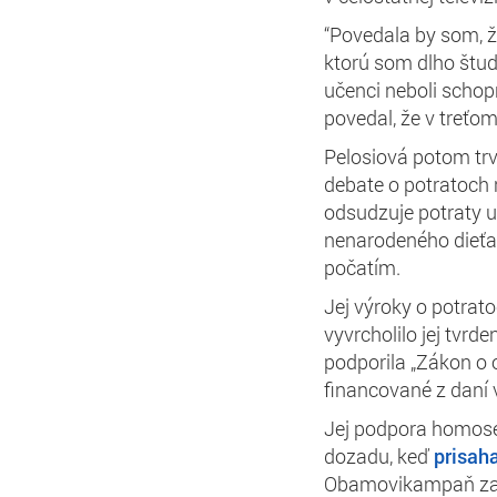
“Povedala by som, že
ktorú som dlho študo
učenci neboli schopn
povedal, že v treťom
Pelosiová potom trva
debate o potratoch 
odsudzuje potraty u
nenarodeného dieťať
počatím.
Jej výroky o potrato
vyvrcholilo jej tvrde
podporila „Zákon o o
financované z daní 
Jej podpora homose
dozadu, keď
prisah
Obamovikampaň za 