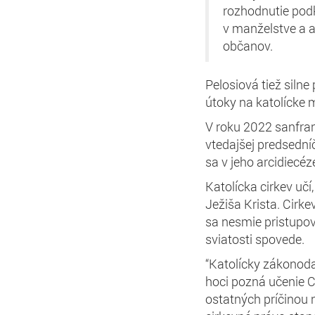
rozhodnutie podk
v manželstve a 
občanov.
Pelosiová tiež silne
útoky na katolícke 
V roku 2022 sanfran
vtedajšej predsedn
sa v jeho arcidiecé
Katolícka cirkev učí
Ježiša Krista. Cirke
sa nesmie pristupov
sviatosti spovede.
“Katolícky zákonoda
hoci pozná učenie Ci
ostatných príčinou