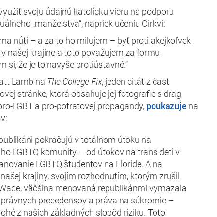
využiť svoju údajnú katolícku vieru na podporu
álneho „manželstva“, napriek učeniu Cirkvi:
a núti – a za to ho milujem – byť proti akejkoľvek
 v našej krajine a toto považujem za formu
m si, že je to navyše protiústavné.“
tt Lamb na
The College Fix
, jeden citát z časti
vej stránke, ktorá obsahuje jej fotografie s drag
pro-LGBT a pro-potratovej propagandy,
poukazuje
na
v:
republikáni pokračujú v totálnom útoku na
aho LGBTQ komunity – od útokov na trans deti v
anovanie LGBTQ študentov na Floride. A na
ašej krajiny, svojím rozhodnutím, ktorým zrušil
 Wade, väčšina menovaná republikánmi vymazala
 právnych precedensov a práva na súkromie –
ohé z našich základných slobôd riziku. Toto