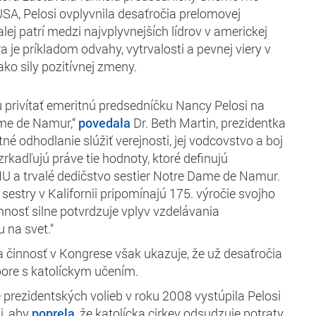
SA, Pelosi ovplyvnila desaťročia prelomovej
alej patrí medzi najvplyvnejších lídrov v americkej
éra je príkladom odvahy, vytrvalosti a pevnej viery v
ako sily pozitívnej zmeny.
 privítať emeritnú predsedníčku Nancy Pelosi na
ame de Namur,“
povedala
Dr. Beth Martin, prezidentka
né odhodlanie slúžiť verejnosti, jej vodcovstvo a boj
rkadľujú práve tie hodnoty, ktoré definujú
U a trvalé dedičstvo sestier Notre Dame de Namur.
 sestry v Kalifornii pripomínajú 175. výročie svojho
mnosť silne potvrdzuje vplyv vzdelávania
 na svet.“
ia činnosť v Kongrese však ukazuje, že už desaťročia
pore s katolíckym učením.
e prezidentských volieb v roku 2008 vystúpila Pelosi
ii, aby
poprela
, že katolícka cirkev odsudzuje potraty.