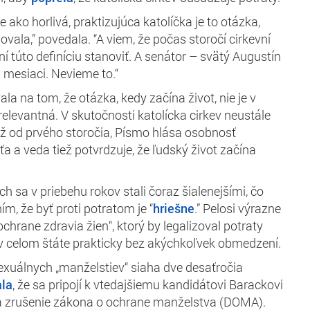
 ako horlivá, praktizujúca katolíčka je to otázka,
vala,” povedala. “A viem, že počas storočí cirkevní
í túto definíciu stanoviť. A senátor – svätý Augustín
 mesiaci. Nevieme to.“
la na tom, že otázka, kedy začína život, nie je v
relevantná. V skutočnosti katolícka cirkev neustále
ž od prvého storočia, Písmo hlása osobnosť
a a veda tiež potvrdzuje, že ľudský život začína
ch sa v priebehu rokov stali čoraz šialenejšími, čo
ním, že byť proti potratom je “
hriešne
.” Pelosi výrazne
chrane zdravia žien“, ktorý by legalizoval potraty
v celom štáte prakticky bez akýchkoľvek obmedzení.
xuálnych „manželstiev“ siaha dve desaťročia
ala
, že sa pripojí k vtedajšiemu kandidátovi Barackovi
zrušenie zákona o ochrane manželstva (DOMA).