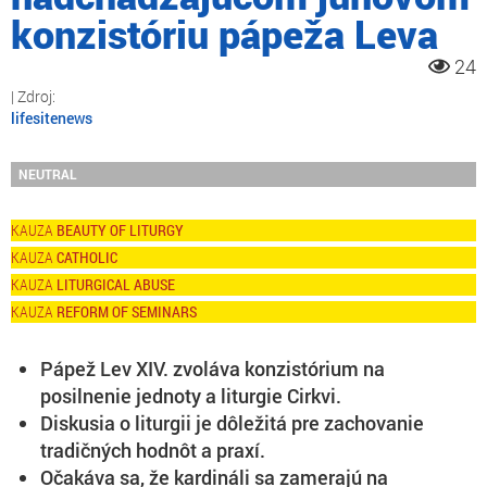
konzistóriu pápeža Leva
24
lifesitenews
NEUTRAL
BEAUTY OF LITURGY
CATHOLIC
LITURGICAL ABUSE
REFORM OF SEMINARS
Pápež Lev XIV. zvoláva konzistórium na
posilnenie jednoty a liturgie Cirkvi.
Diskusia o liturgii je dôležitá pre zachovanie
tradičných hodnôt a praxí.
Očakáva sa, že kardináli sa zamerajú na