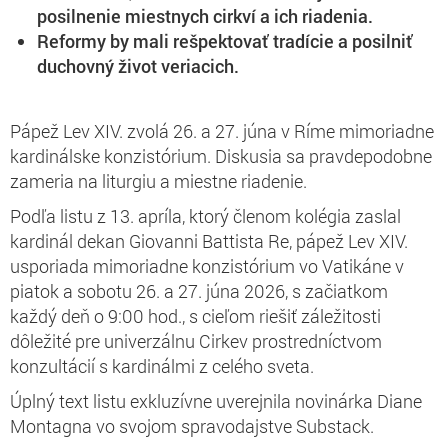
posilnenie miestnych cirkví a ich riadenia.
Reformy by mali rešpektovať tradície a posilniť
duchovný život veriacich.
Pápež Lev XIV. zvolá 26. a 27. júna v Ríme mimoriadne
kardinálske konzistórium. Diskusia sa pravdepodobne
zameria na liturgiu a miestne riadenie.
Podľa listu z 13. apríla, ktorý členom kolégia zaslal
kardinál dekan Giovanni Battista Re, pápež Lev XIV.
usporiada mimoriadne konzistórium vo Vatikáne v
piatok a sobotu 26. a 27. júna 2026, s začiatkom
každý deň o 9:00 hod., s cieľom riešiť záležitosti
dôležité pre univerzálnu Cirkev prostredníctvom
konzultácií s kardinálmi z celého sveta.
Úplný text listu exkluzívne uverejnila novinárka Diane
Montagna vo svojom spravodajstve Substack.