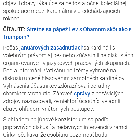
objavili obavy týkajúce sa nedostatočnej kolegiálnej
spolupráce medzi kardinálmi v predchádzajúcich
rokoch.
ČÍTAJTE:
Stretne sa pápež Lev s Obamom skôr ako s
Trumpom?
Počas
januárových zasadnutiach
sa kardináli s
volebným právom aj bez neho zúčastnili na diskusiách
organizovaných v jazykových pracovných skupinách.
Podľa informácií Vatikánu boli témy vybrané na
diskusiu určené hlasovaním samotných kardinálov.
Vyhlásenia účastníkov zdôrazňovali poradný
charakter stretnutia. Zároveň
správy
z nezávislých
zdrojov naznačovali, že niektorí účastníci vyjadrili
obavy ohľadom vnútorných postupov.
S ohľadom na júnové konzistórium sa podľa
prípravných diskusií a nedávnych intervencií v rámci
Cirkvi očakáva, že osobitnú pozornosť budú