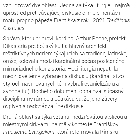
vzbudzovať dve oblasti.
Jedna sa týka liturgie—najmä
uprostred pretrvávajúcej diskusie o implementácii
motu proprio pápeža Františka z roku 2021
Traditionis
Custodes
.
Správa, ktorú pripravil kardinál Arthur Roche, prefekt
Dikastéria pre božský kult a hlavný architekt
reštriktívnych noriem týkajúcich sa tradičnej latinskej
omše, kolovala medzi kardinálmi počas posledného
mimoriadneho konzistória. Hoci liturgia nepatrila
medzi dve témy vybrané na diskusiu (kardináli si zo
štyroch navrhovaných tém vybrali evanjelizáciu a
synodalitu), Rocheho dokument obhajoval súčasný
disciplinárny rámec a očakáva sa, že jeho závery
ovplyvnia nadchádzajúce diskusie.
Druhá oblasť sa týka vzťahu medzi Svätou stolicou a
miestnymi cirkvami, najmä v kontexte Františkov
Praedicate Evangelium
, ktorá reformovala Rímsku