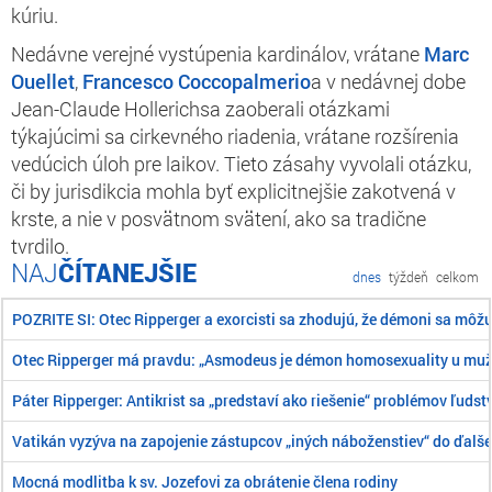
kúriu.
Nedávne verejné vystúpenia kardinálov, vrátane
Marc
Ouellet
,
Francesco Coccopalmerio
a v nedávnej dobe
Jean-Claude Hollerich
sa zaoberali otázkami
týkajúcimi sa cirkevného riadenia, vrátane rozšírenia
vedúcich úloh pre laikov. Tieto zásahy vyvolali otázku,
či by jurisdikcia mohla byť explicitnejšie zakotvená v
krste, a nie v posvätnom svätení, ako sa tradične
tvrdilo.
ČÍTANEJŠIE
dnes
týždeň
celkom
POZRITE SI: Otec Ripperger a exorcisti sa zhodujú, že démoni sa môž
Otec Ripperger má pravdu: „Asmodeus je démon homosexuality u mu
Páter Ripperger: Antikrist sa „predstaví ako riešenie“ problémov ľudst
Vatikán vyzýva na zapojenie zástupcov „iných náboženstiev“ do ďalše
Mocná modlitba k sv. Jozefovi za obrátenie člena rodiny