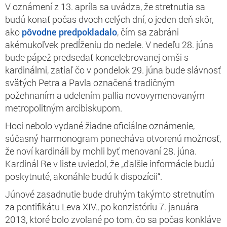
V oznámení z 13. apríla sa uvádza, že stretnutia sa
budú konať počas dvoch celých dní, o jeden deň skôr,
ako
pôvodne predpokladalo
, čím sa zabráni
akémukoľvek predĺženiu do nedele. V nedeľu 28. júna
bude pápež predsedať koncelebrovanej omši s
kardinálmi, zatiaľ čo v pondelok 29. júna bude slávnosť
svätých Petra a Pavla označená tradičným
požehnaním a udelením pallia novovymenovaným
metropolitným arcibiskupom.
Hoci nebolo vydané žiadne oficiálne oznámenie,
súčasný harmonogram ponecháva otvorenú možnosť,
že noví kardináli by mohli byť menovaní 28. júna.
Kardinál Re v liste uviedol, že „ďalšie informácie budú
poskytnuté, akonáhle budú k dispozícii“.
Júnové zasadnutie bude druhým takýmto stretnutím
za pontifikátu Leva XIV., po konzistóriu 7. januára
2013, ktoré bolo zvolané po tom, čo sa počas konkláve