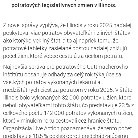
potratových legislatívnych zmien v Illinois.
Z novej správy vyplýva, že Illinois v roku 2025 naďalej
poskytoval viac potratov obyvateľkám z iných štátov
ako ktorýkoľvek iný štát, a to aj napriek tomu, že
potratové tabletky zasielané poštou naďalej znižujú
počet žien, ktoré vôbec cestujú za účelom potratu.
Najnovšia správa pro-potratového Guttmacherovho
inštitútu obsahuje odhady za celý rok týkajúce sa
všetkých potratov vykonaných lekármi a
medzištátnych ciest za potratom v roku 2025. V štáte
Illinois bolo vykonaných 32 000 potratov u žien, ktoré
neboli obyvateľkami tohto štátu, čo predstavuje 23 % z
celkového počtu 142 000 potratov vykonaných u žien,
ktoré v minulom roku cestovali cez hranice štátu.
Organizácia Live Action poznamenáva, že tento počet
predstavuje 18,5 % pokles oproti predchádzajúcemu