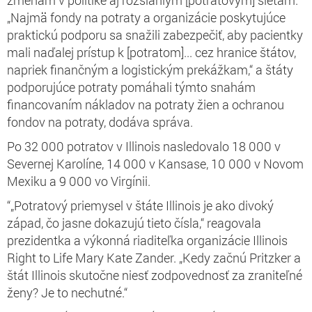
„Najmä fondy na potraty a organizácie poskytujúce
praktickú podporu sa snažili zabezpečiť, aby pacientky
mali naďalej prístup k [potratom]... cez hranice štátov,
napriek finančným a logistickým prekážkam,“ a štáty
podporujúce potraty pomáhali týmto snahám
financovaním nákladov na potraty žien a ochranou
fondov na potraty, dodáva správa.
Po 32 000 potratov v Illinois nasledovalo 18 000 v
Severnej Karolíne, 14 000 v Kansase, 10 000 v Novom
Mexiku a 9 000 vo Virgínii.
“„Potratový priemysel v štáte Illinois je ako divoký
západ, čo jasne dokazujú tieto čísla,“ reagovala
prezidentka a výkonná riaditeľka organizácie Illinois
Right to Life Mary Kate Zander. „Kedy začnú Pritzker a
štát Illinois skutočne niesť zodpovednosť za zraniteľné
ženy? Je to nechutné.“