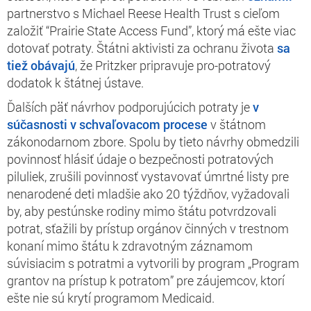
partnerstvo s Michael Reese Health Trust s cieľom
založiť “Prairie State Access Fund”, ktorý má ešte viac
dotovať potraty. Štátni aktivisti za ochranu života
sa
tiež obávajú
, že Pritzker pripravuje pro-potratový
dodatok k štátnej ústave.
Ďalších päť návrhov podporujúcich potraty je
v
súčasnosti v schvaľovacom procese
v štátnom
zákonodarnom zbore. Spolu by tieto návrhy obmedzili
povinnosť hlásiť údaje o bezpečnosti potratových
piluliek, zrušili povinnosť vystavovať úmrtné listy pre
nenarodené deti mladšie ako 20 týždňov, vyžadovali
by, aby pestúnske rodiny mimo štátu potvrdzovali
potrat, sťažili by prístup orgánov činných v trestnom
konaní mimo štátu k zdravotným záznamom
súvisiacim s potratmi a vytvorili by program „Program
grantov na prístup k potratom” pre záujemcov, ktorí
ešte nie sú krytí programom Medicaid.