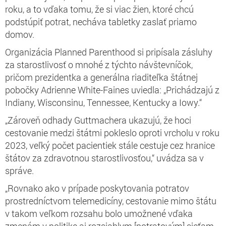
roku, a to vďaka tomu, že si viac žien, ktoré chcú
podstúpiť potrat, necháva tabletky zaslať priamo
domov.
Organizácia Planned Parenthood si pripísala zásluhy
za starostlivosť o mnohé z týchto návštevníčok,
pričom prezidentka a generálna riaditeľka štátnej
pobočky Adrienne White-Faines uviedla: „Prichádzajú z
Indiany, Wisconsinu, Tennessee, Kentucky a Iowy.“
„Zároveň odhady Guttmachera ukazujú, že hoci
cestovanie medzi štátmi pokleslo oproti vrcholu v roku
2023, veľký počet pacientiek stále cestuje cez hranice
štátov za zdravotnou starostlivosťou,“ uvádza sa v
správe.
„Rovnako ako v prípade poskytovania potratov
prostredníctvom telemedicíny, cestovanie mimo štátu
v takom veľkom rozsahu bolo umožnené vďaka
zmenám v politike aj rozsiahlym [potratovým] sieťam.