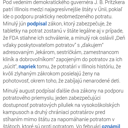
Pod vedením demokratického guvernéra J. B. Pritzkera
patrí Illinois medzi najagresívnejšie štáty v Únii, pokiaľ
ide o podporu prakticky neobmedzeného potratu.
Minulý jún
podpísal
zákon, ktorý zabezpečuje, že
tabletky na potrat zostanú v štáte legálne aj v prípade,
že FDA stiahne ich schválenie, a minulý rok oslávil „Deň
vďaky poskytovateľom potratov” s „ďakujem“
adresovaným „lekárom, sestričkám, zamestnancom
kliník a dobrovoľníkom“ zapojeným do potratov za ich
„súcit“,
napriek
tomu, že potratári v Illinois históriu, že
kvôli zlyhaným zákrokom posielajú ženy na
pohotovosť, okrem toho, že zabíjajú nenarodené deti.
Minulý august podpísal ďalšie dva zákony na podporu
potratového priemyslu, jeden zabezpečujúci
dostupnosť potratových piluliek na vysokoškolských
kampusoch a druhý chrániaci potratárov pred
stíhaním mimo štátu za napomáhanie potratom v
štátoch, ktoré sú proti potratom. Vo februári
oznámil