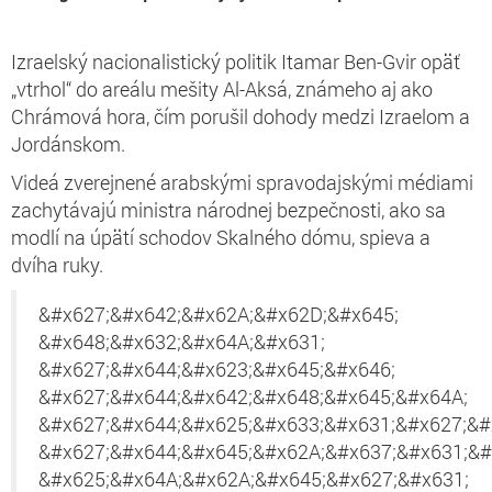
Izraelský nacionalistický politik Itamar Ben-Gvir opäť
„vtrhol“ do areálu mešity Al-Aksá, známeho aj ako
Chrámová hora, čím porušil dohody medzi Izraelom a
Jordánskom.
Videá zverejnené arabskými spravodajskými médiami
zachytávajú ministra národnej bezpečnosti, ako sa
modlí na úpätí schodov Skalného dómu, spieva a
dvíha ruky.
&#x627;&#x642;&#x62A;&#x62D;&#x645;
&#x648;&#x632;&#x64A;&#x631;
&#x627;&#x644;&#x623;&#x645;&#x646;
&#x627;&#x644;&#x642;&#x648;&#x645;&#x64A;
&#x627;&#x644;&#x625;&#x633;&#x631;&#x627;&#
&#x627;&#x644;&#x645;&#x62A;&#x637;&#x631;&#
&#x625;&#x64A;&#x62A;&#x645;&#x627;&#x631;