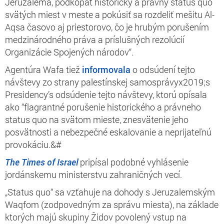
Jeruzalema, podkopať historický a právny status quo
svätých miest v meste a pokúsiť sa rozdeliť mešitu Al-
Aqsa časovo aj priestorovo, čo je hrubým porušením
medzinárodného práva a príslušných rezolúcií
Organizácie Spojených národov“.
Agentúra Wafa tiež
informovala
o odsúdení tejto
návštevy zo strany palestínskej samosprávyx2019;s
Presidency’s odsúdenie tejto návštevy, ktorú opísala
ako “flagrantné porušenie historického a právneho
status quo na svätom mieste, znesvätenie jeho
posvätnosti a nebezpečné eskalovanie a neprijateľnú
provokáciu.&#
The Times of Israel
pripísal podobné vyhlásenie
jordánskemu ministerstvu zahraničných vecí.
„Status quo“ sa vzťahuje na dohody s Jeruzalemským
Waqfom (zodpovedným za správu miesta), na základe
ktorých majú skupiny Židov povolený vstup na