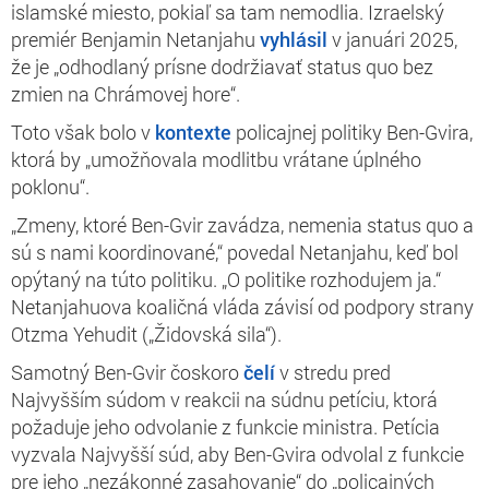
islamské miesto, pokiaľ sa tam nemodlia. Izraelský
premiér Benjamin Netanjahu
vyhlásil
v januári 2025,
že je „odhodlaný prísne dodržiavať status quo bez
zmien na Chrámovej hore“.
Toto však bolo v
kontexte
policajnej politiky Ben-Gvira,
ktorá by „umožňovala modlitbu vrátane úplného
poklonu“.
„Zmeny, ktoré Ben-Gvir zavádza, nemenia status quo a
sú s nami koordinované,“ povedal Netanjahu, keď bol
opýtaný na túto politiku. „O politike rozhodujem ja.“
Netanjahuova koaličná vláda závisí od podpory strany
Otzma Yehudit („Židovská sila“).
Samotný Ben-Gvir čoskoro
čelí
v stredu pred
Najvyšším súdom v reakcii na súdnu petíciu, ktorá
požaduje jeho odvolanie z funkcie ministra. Petícia
vyzvala Najvyšší súd, aby Ben-Gvira odvolal z funkcie
pre jeho „nezákonné zasahovanie“ do „policajných