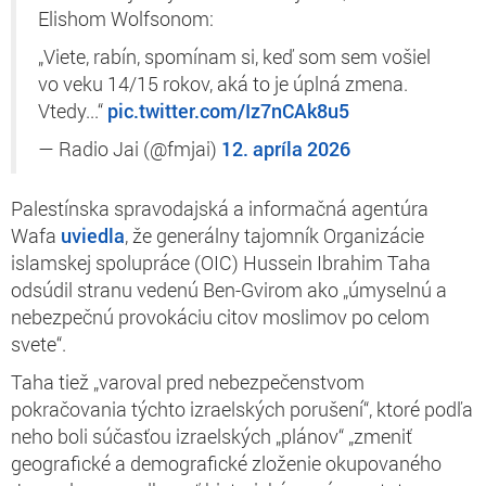
Elishom Wolfsonom:
„Viete, rabín, spomínam si, keď som sem vošiel
vo veku 14/15 rokov, aká to je úplná zmena.
Vtedy...“
pic.twitter.com/Iz7nCAk8u5
— Radio Jai (@fmjai)
12. apríla 2026
Palestínska spravodajská a informačná agentúra
Wafa
uviedla
, že generálny tajomník Organizácie
islamskej spolupráce (OIC) Hussein Ibrahim Taha
odsúdil stranu vedenú Ben-Gvirom ako „úmyselnú a
nebezpečnú provokáciu citov moslimov po celom
svete“.
Taha tiež „varoval pred nebezpečenstvom
pokračovania týchto izraelských porušení“, ktoré podľa
neho boli súčasťou izraelských „plánov“ „zmeniť
geografické a demografické zloženie okupovaného