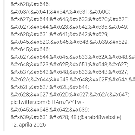
&#x628;&#x646;
&#x63A;&#x641;&#x64A;&#x631;&#x60C;
&#x627;&#x644;&#x645;&#x633;&#x62C;&#x62F;
&#x627;&#x644;&#x623;&#x642;&#x635;&#x649;
&#x628;&#x631;&#x641;&#x642;&#x629;
&#x645;&#x62C;&#x645;&#x648;&#x639;&#x629;
&#x645;&#x646;
&#x627;&#x644;&#x645;&#x633;&#x62A;&#x648;&#
&#x648;&#x623;&#x62F;&#x651;&#x648;&#x627;
&#x637;&#x642;&#x648;&#x633;&#x64B;&#x627;
&#x62A;&#x644;&#x645;&#x648;&#x62F;&#x64A;&#
&#x62F;&#x627;&#x62E;&#x644;
&#x628;&#x627;&#x62D;&#x627;&#x62A;&#x647;
pic.twitter.com/5TtAmZVYTw -
&#x645;&#x648;&#x642;&#x639;
&#x639;&#x631;&#x628; 48 (@arab48website)
12. apríla 2026