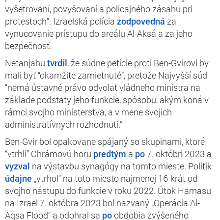
vyšetrovaní, povyšovaní a policajného zásahu pri
protestoch“. Izraelská polícia
zodpovedná
za
vynucovanie prístupu do areálu Al-Aksá a za jeho
bezpečnosť.
Netanjahu
tvrdil
, že súdne petície proti Ben-Gvirovi by
mali byť “okamžite zamietnuté”, pretože Najvyšší súd
“nemá ústavné právo odvolať vládneho ministra na
základe podstaty jeho funkcie, spôsobu, akým koná v
rámci svojho ministerstva, a v mene svojich
administratívnych rozhodnutí.”
Ben-Gvir bol opakovane spájaný so skupinami, ktoré
“vtrhli” Chrámovú horu
predtým
a
po
7. októbri 2023 a
vyzval
na výstavbu synagógy na tomto mieste. Politik
údajne
„vtrhol“ na toto miesto najmenej 16-krát od
svojho nástupu do funkcie v roku 2022. Útok Hamasu
na Izrael 7. októbra 2023 bol nazvaný „Operácia Al-
Aqsa Flood“ a odohral sa
po
obdobia zvýšeného