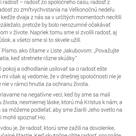
i radosť – radosť zo spoločného času, radosť z
radosť zo zmŕtvychvstania na Veľkonočnú nedeľu.
 keďže dvaja z nás sa v určitých momentoch necítili
ezáležalo, pretože by bolo nerozumné očakávať
m v živote. Napriek tomu sme si zvolili radosť, aj
šok, a všetci sme si to skvele užili.
dí Písmo, ako čítame v Liste Jakubovom: „Považujte
ratia, keď stretnete rôzne skúšky.“
l pokoj a odhodlanie usilovať sa o radosť ešte
 mi však aj vedomie, že v dnešnej spoločnosti nie je
te nie v rámci hnutia za ochranu života.
eriavame na negatívne veci, keď by sme sa mali
 života,
nesmiernej láske,
ktorú má Kristus
k nám, a
 sa môžeme podieľať, aby sme žiarili
Jeho
svetlo
na
ni mohli spoznať Ho
.
vdou je, že radosť, ktorú sme zažili
na dovolenke
,
yčajné šťastie.
Keď skutočne cítite radosť, spoznáte