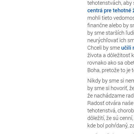
tehotenstvách, aby s
centrá pre tehotné
mohli tieto vedomos
finančne alebo by 
by sme starších ľud
neurýchľovať ich sm
Chceli by sme
učili
života a dôležitosť
rovnako ako sa obeto
Boha, pretože to je 
Nikdy by sme si nem
by sme si hovoriť, ž
že
nachádzame rados
Radosť otvára naše
tehotenstvá, choroby
dôležití, že sú cenní
kde bol pohŕdaný, 