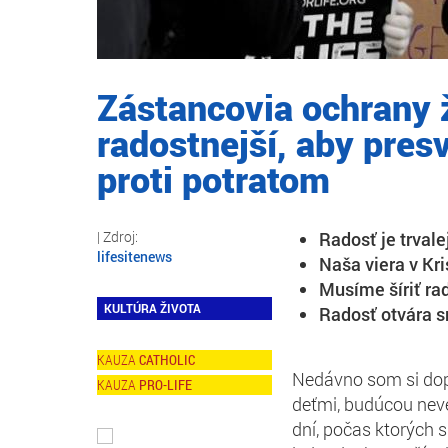
Zástancovia ochrany 
radostnejší, aby presv
proti potratom
Radosť je trvale
lifesitenews
Naša viera v Kri
Musíme šíriť ra
KULTÚRA ŽIVOTA
Radosť otvára s
CATHOLIC
Nedávno som si dop
PRO-LIFE
deťmi, budúcou neve
dní, počas ktorých s