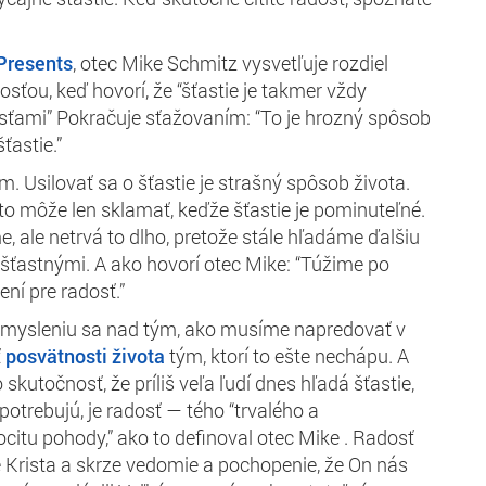
Presents
, otec Mike Schmitz vysvetľuje rozdiel
sťou, keď hovorí, že “šťastie je takmer vždy
sťami” Pokračuje
sťažovaním
: “To je hrozný spôsob
šťastie.”
ým.
Usilovať sa o šťastie
je strašný spôsob života.
to môže len sklamať
, keďže
šťastie je pominuteľné.
, ale netrvá to dlho, pretože stále hľadáme ďalšiu
í šťastnými. A ako hovorí otec Mike: “Túžime po
ení pre radosť.”
zamysleniu sa nad tým, ako musíme napredovať v
ť
posvätnosti života
tým, ktorí to ešte nechápu. A
 skutočnosť, že príliš veľa ľudí dnes hľadá šťastie,
potrebujú, je radosť
— tého “
trvalého a
ocitu pohody
,
”
ako to definoval otec Mike
.
Radosť
e Krista a skrze vedomie a pochopenie, že On nás