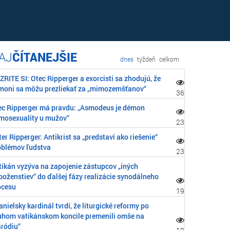
ČÍTANEJŠIE
dnes
týždeň
celkom
RITE SI: Otec Ripperger a exorcisti sa zhodujú, že
moni sa môžu prezliekať za „mimozemšťanov“
36
ec Ripperger má pravdu: „Asmodeus je démon
mosexuality u mužov“
23
er Ripperger: Antikrist sa „predstaví ako riešenie“
oblémov ľudstva
23
tikán vyzýva na zapojenie zástupcov „iných
boženstiev“ do ďalšej fázy realizácie synodálneho
ocesu
19
nielsky kardinál tvrdí, že liturgické reformy po
uhom vatikánskom koncile premenili omše na
aródiu“