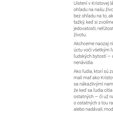
U
istení v Kristovej l
ohľadu na našu živo
bez ohľadu na to, ak
ťažký
, keď si zvolí
jedovatosti, neľútost
životu
.
Ak
chceme naozaj ni
úctu
voči všetkým 
ľudských
bytostí —
nenávidia.
Ako ľudia, ktorí sú 
mali mať ako Kristov
sa nákazlivými
nam
že
keď sa ľudia cíti
ostatných — či už 
o
ostatných
s tou r
alebo nadávali, mod