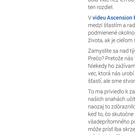
ten rozdiel.
V
videu Ascension 
medzi šťastím a rado
podmienené okolno
života, ak je cieľom 
Zamyslite sa nad t
Prečo? Pretože
nás 
Niekedy ho zažívame
vec, ktorá nás urob
šťastí, ale sme stvor
To ma priviedlo k 
našich snahách uči
naozaj to zdôraznilo
keď to, čo skutočne 
všadeprítomného p
môže prísť iba skrz