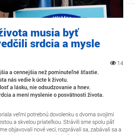
života musia byť
edčili srdcia a mysle
14
jšia a cennejšia než pominuteľné šťastie.
sta nás vedie k úcte k životu.
dosť a lásku, nie odsudzovanie a hnev.
rdcia a mení myslenie o posvätnosti života.
riala veľmi potrebnú dovolenku s dvoma svojimi
stou a skvelou priateľkou. Strávili sme spolu päť
me objavovali nové veci, rozprávali sa, zabávali sa a