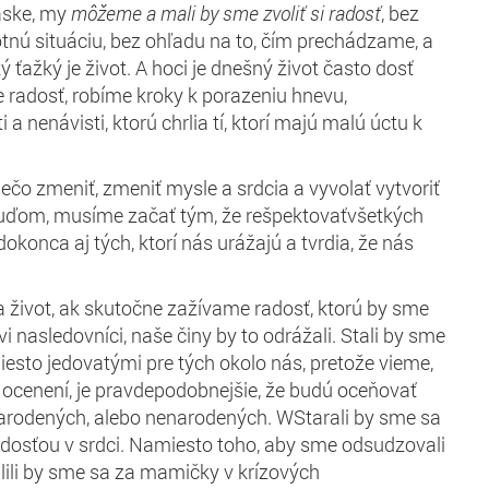
áske,
my
môžeme a mali by sme
zvoliť si radosť
, bez
tnú situáciu, bez ohľadu na to, čím prechádzame, a
ý ťažký je život.
A
hoci
je dnešný život často dosť
me radosť, robíme kroky k porazeniu
hnevu,
i a nenávisti, ktorú chrlia tí, ktorí majú malú úctu k
ečo zmeniť, zmeniť mysle a srdcia a
vyvolať
vytvoriť
ľuďom, musíme
začať tým, že
rešpektovať
všetkých
dokonca aj tých, ktorí nás urážajú a tvrdia, že nás
za život, ak skutočne
zažívame
radosť, ktorú by sme
i nasledovníci, naše činy
by
to odrážali
. Stali by sme
iesto jedovatými
pre tých okolo nás
,
pretože vieme,
a ocenení, je pravdepodobnejšie, že budú oceňovať
narodených, alebo nenarodených. W
Starali by sme sa
adosťou v srdci
.
Namiesto toho, aby sme
odsudzovali
lili by sme sa za mamičky v krízových