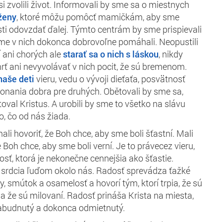
i zvolili život. Informovali by sme sa o miestnych
 ženy
, ktoré môžu pomôcť
mamičkám
, aby sme
ti odovzdať ďalej.
Týmto centrám by sme prispievali
sme v nich dokonca dobrovoľne pomáhali.
Neopustili
í ani
chorých
ale
starať sa o nich s láskou
, nikdy
rť ani
nevyvolávať v nich pocit, že sú bremenom.
 naše deti
vieru, vedu o vývoji dieťaťa, posvätnosť
 konania dobra pre druhých.
Obětovali by sme sa,
val Kristus. A urobili by sme to všetko na slávu
to, čo od nás žiada.
ali
hovoriť, že Boh chce, aby sme boli šťastní. Mali
e Boh chce, aby sme boli verní.
Je to práve
cez vieru
,
ť, ktorá je nekonečne cennejšia ako šťastie.
 srdcia ľuďom okolo nás. Radosť sprevádza ťažké
, smútok a osamelosť a hovorí tým, ktorí trpia, že sú
,
a
že sú milovaní.
Radosť prináša Krista na miesta,
zabudnutý a dokonca odmietnutý.