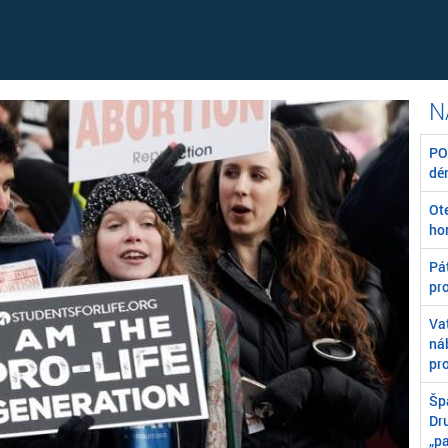
POZ
dé
Ot
ho
Pát
pr
Va
ná
pr
Špa
Dr
„p