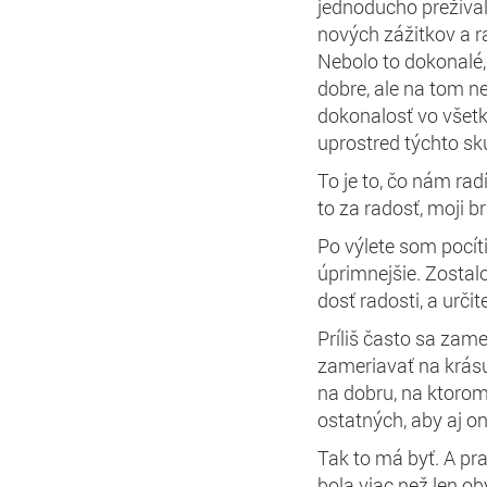
jednoducho prežíval
nových zážitkov a 
Nebolo to dokonalé,
dobre, ale na tom n
dokonalosť vo všetko
uprostred týchto skú
To je to, čo nám ra
to za radosť, moji b
Po výlete som pocíti
úprimnejšie. Zostalo
dosť radosti, a urči
Príliš často sa zam
zameriavať na krásu
na dobru, na ktorom
ostatných, aby aj o
Tak to má byť.
A pra
bola viac než len ob