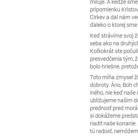
miluje. A keďže sme
pripomienku Kristo
Cirkev a dal nám ve
ďaleko
o ktorej sme
Keď strávime svoj 
seba ako na druhých
Koľkokrát ste počul
presvedčenia tým, že
bolo hriešne, pretože
Toto míňa zmysel ži
dobroty.
Áno, Boh ch
iného, nie keď naše č
ubližujeme našim
d
prednosť pred morá
si dokážeme predsta
riadiť naše konanie.
tú radosť, nemôžem