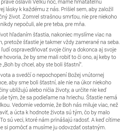
 práve oslávili Veľkú noc, máme hmatateľnú
vej
lásky
k každému z nás. Prišiel sem, aby založil
čný život. Zomrel strašnou smrťou
,
nie pre niekoho
 nikdy nepočuli
, ale
pre teba
, pre mňa
.
život hľadaním
šťastia
, nakoniec
myslíme viac na
, pretože šťastie
je takmer vždy zamerané na seba.
i
ľudí ospravedlňovať
svoje činy a dokonca aj svoje
 hovoria, že by sme mali robiť to či ono, aj keby to
 „Boh by chcel, aby ste boli šťastní“.
vota a svedčí o nepochopení Božej vnútornej
ce, aby sme boli šťastní, ale nie na úkor niekoho
iny ubližujú alebo ničia životy, a
určite nie keď
uše
tým, že sa podieľame na hriechu
. Šťastie nemá
lkou.
Vedomie
vedomie
, že Boh nás miluje viac, než
viť, a
úcta k hodnote života sú tým, čo by malo
To
sú
veci, ktoré
nám prinášajú
radosť.
A
keď cítime
e si pomôcť a musíme ju odovzdať ostatným
.