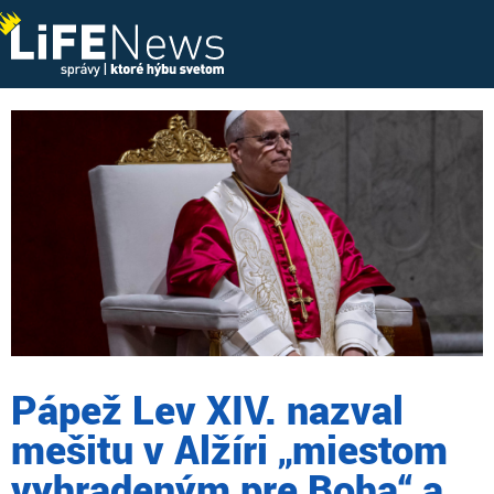
Pápež Lev XIV. nazval
mešitu v Alžíri „miestom
vyhradeným pre Boha“ a