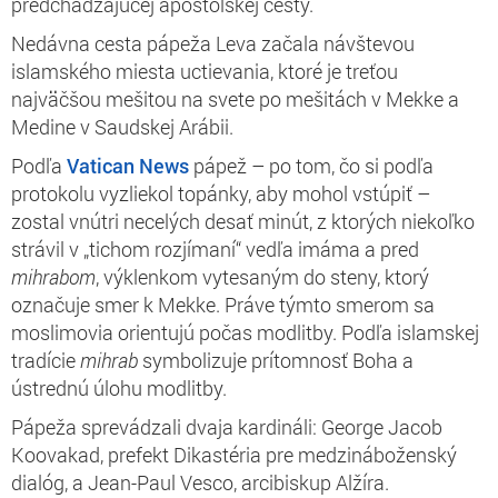
predchádzajúcej apoštolskej cesty.
Nedávna cesta pápeža Leva začala návštevou
islamského miesta uctievania, ktoré je treťou
najväčšou mešitou na svete po mešitách v Mekke a
Medine v Saudskej Arábii.
Podľa
Vatican News
pápež – po tom, čo si podľa
protokolu vyzliekol topánky, aby mohol vstúpiť –
zostal vnútri necelých desať minút, z ktorých niekoľko
strávil v „tichom rozjímaní“ vedľa imáma a pred
mihrabom
, výklenkom vytesaným do steny, ktorý
označuje smer k Mekke. Práve týmto smerom sa
moslimovia orientujú počas modlitby. Podľa islamskej
tradície
mihrab
symbolizuje prítomnosť Boha a
ústrednú úlohu modlitby.
Pápeža sprevádzali dvaja kardináli: George Jacob
Koovakad, prefekt Dikastéria pre medzináboženský
dialóg, a Jean-Paul Vesco, arcibiskup Alžíra.