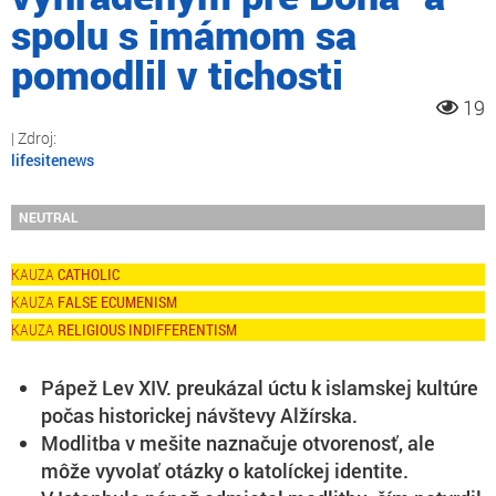
spolu s imámom sa
pomodlil v tichosti
19
lifesitenews
NEUTRAL
CATHOLIC
FALSE ECUMENISM
RELIGIOUS INDIFFERENTISM
Pápež Lev XIV. preukázal úctu k islamskej kultúre
počas historickej návštevy Alžírska.
Modlitba v mešite naznačuje otvorenosť, ale
môže vyvolať otázky o katolíckej identite.