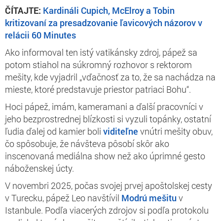
ČÍTAJTE:
Kardináli Cupich, McElroy a Tobin
kritizovaní za presadzovanie ľavicových názorov v
relácii 60 Minutes
Ako informoval ten istý vatikánsky zdroj, pápež sa
potom stiahol na súkromný rozhovor s rektorom
mešity, kde vyjadril „vďačnosť za to, že sa nachádza na
mieste, ktoré predstavuje priestor patriaci Bohu“.
Hoci pápež, imám, kameramani a ďalší pracovníci v
jeho bezprostrednej blízkosti si vyzuli topánky, ostatní
ľudia ďalej od kamier boli
viditeľne
vnútri mešity obuv,
čo spôsobuje, že návšteva pôsobí skôr ako
inscenovaná mediálna show než ako úprimné gesto
náboženskej úcty.
V novembri 2025, počas svojej prvej apoštolskej cesty
v Turecku, pápež Leo navštívil
Modrú mešitu
v
Istanbule. Podľa viacerých zdrojov si podľa protokolu