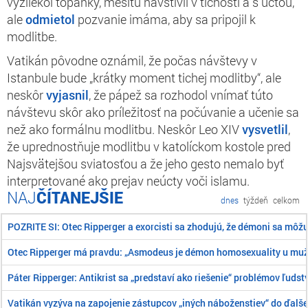
vyzliekol topánky, mešitu navštívil v tichosti a s úctou,
ale
odmietol
pozvanie imáma, aby sa pripojil k
modlitbe.
Vatikán pôvodne oznámil, že počas návštevy v
Istanbule bude „krátky moment tichej modlitby“, ale
neskôr
vyjasnil
, že pápež sa rozhodol vnímať túto
návštevu skôr ako príležitosť na počúvanie a učenie sa
než ako formálnu modlitbu. Neskôr Leo XIV
vysvetlil
,
že uprednostňuje modlitbu v katolíckom kostole pred
Najsvätejšou sviatosťou a že jeho gesto nemalo byť
interpretované ako prejav neúcty voči islamu.
ČÍTANEJŠIE
dnes
týždeň
celkom
POZRITE SI: Otec Ripperger a exorcisti sa zhodujú, že démoni sa môž
Otec Ripperger má pravdu: „Asmodeus je démon homosexuality u mu
Páter Ripperger: Antikrist sa „predstaví ako riešenie“ problémov ľudst
Vatikán vyzýva na zapojenie zástupcov „iných náboženstiev“ do ďalše