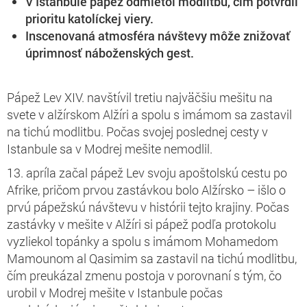
V Istanbule pápež odmietol modlitbu, čím potvrdil
prioritu katolíckej viery.
Inscenovaná atmosféra návštevy môže znižovať
úprimnosť náboženských gest.
Pápež Lev XIV. navštívil tretiu najväčšiu mešitu na
svete v alžírskom Alžíri a spolu s imámom sa zastavil
na tichú modlitbu. Počas svojej poslednej cesty v
Istanbule sa v Modrej mešite nemodlil.
13. apríla začal pápež Lev svoju apoštolskú cestu po
Afrike, pričom prvou zastávkou bolo Alžírsko – išlo o
prvú pápežskú návštevu v histórii tejto krajiny. Počas
zastávky v mešite v Alžíri si pápež podľa protokolu
vyzliekol topánky a spolu s imámom Mohamedom
Mamounom al Qasimim sa zastavil na tichú modlitbu,
čím preukázal zmenu postoja v porovnaní s tým, čo
urobil v Modrej mešite v Istanbule počas