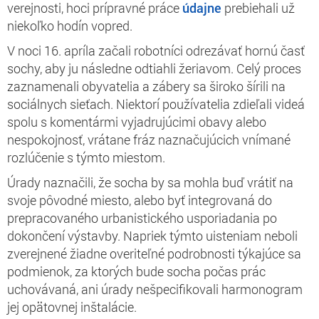
verejnosti, hoci prípravné práce
údajne
prebiehali už
niekoľko hodín vopred.
V noci 16. apríla začali robotníci odrezávať hornú časť
sochy, aby ju následne odtiahli žeriavom. Celý proces
zaznamenali obyvatelia a zábery sa široko šírili na
sociálnych sieťach. Niektorí používatelia zdieľali videá
spolu s komentármi vyjadrujúcimi obavy alebo
nespokojnosť, vrátane fráz naznačujúcich vnímané
rozlúčenie s týmto miestom.
Úrady naznačili, že socha by sa mohla buď vrátiť na
svoje pôvodné miesto, alebo byť integrovaná do
prepracovaného urbanistického usporiadania po
dokončení výstavby. Napriek týmto uisteniam neboli
zverejnené žiadne overiteľné podrobnosti týkajúce sa
podmienok, za ktorých bude socha počas prác
uchovávaná, ani úrady nešpecifikovali harmonogram
jej opätovnej inštalácie.