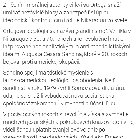
Zničením morálnej autority cirkvi sa Ortega snaží
umlčať nezávislé hlasy a zabezpečiť si úplnú
ideologickú kontrolu, čím izoluje Nikaraguu vo svete.
Ortegova ideológia sa nazýva „sandinismo“. Vznikla v
Nikarague v 60. a 70. rokoch ako revolučné hnutie
inšpirované nacionalistickými a antiimperialistickými
ideálmi Augusta Césara Sandina, ktorý v 30. rokoch
bojoval proti americkej okupácii.
Sandino spojil marxistické myslenie s
latinskoamerickou teológiou oslobodenia. Keď
sandinisti v roku 1979 zvrhli Somozaovu diktatúru,
údajne sa snažili vybudovať novú socialistickú
spoločnosť zakorenenú v rovnosti a účasti ľudu.
V počiatočných rokoch si revolúcia získala sympatie
mnohých jezuitských a pokrokových kňazov, ktorí v nej
videli šancu uplatniť evanjeliové volanie po
spravodlivosti pre chudobných. Kňazi ako Ernesto