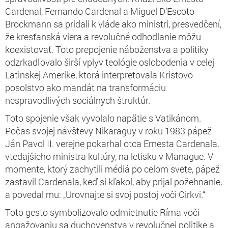
Cardenal, Fernando Cardenal a Miguel D’Escoto
Brockmann sa pridali k vláde ako ministri, presvedčení,
že kresťanská viera a revolučné odhodlanie môžu
koexistovať. Toto prepojenie náboženstva a politiky
odzrkadľovalo širší vplyv teológie oslobodenia v celej
Latinskej Amerike, ktorá interpretovala Kristovo
posolstvo ako mandát na transformáciu
nespravodlivých sociálnych štruktúr.
Toto spojenie však vyvolalo napätie s Vatikánom.
Počas svojej návštevy Nikaraguy v roku 1983 pápež
Ján Pavol II. verejne pokarhal otca Ernesta Cardenala,
vtedajšieho ministra kultúry, na letisku v Manague. V
momente, ktorý zachytili médiá po celom svete, pápež
zastavil Cardenala, keď si kľakol, aby prijal požehnanie,
a povedal mu: „Urovnajte si svoj postoj voči Cirkvi.“
Toto gesto symbolizovalo odmietnutie Ríma voči
angažovaniu sa duchovenstva v revolučnej politike a