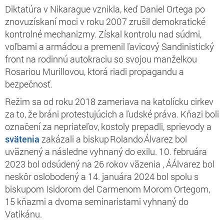
Diktatúra v Nikarague vznikla, keď Daniel Ortega po
znovuzískaní moci v roku 2007 zrušil demokratické
kontrolné mechanizmy. Získal kontrolu nad súdmi,
voľbami a armádou a premenil ľavicový Sandinistický
front na rodinnú autokraciu so svojou manželkou
Rosariou Murillovou, ktorá riadi propagandu a
bezpečnosť.
Režim sa od roku 2018 zameriava na katolícku cirkev
za to, že bráni protestujúcich a ľudské práva. Kňazi boli
označení za nepriateľov, kostoly prepadli, sprievody a
svätenia
zakázali a biskup Rolando Álvarez bol
uväznený a následne vyhnaný do exilu. 10. februára
2023 bol odsúdený na 26 rokov väzenia
, ÁÁlvarez bol
neskôr oslobodený a 14. januára 2024 bol spolu s
biskupom Isidorom del Carmenom Morom Ortegom,
15 kňazmi a dvoma seminaristami vyhnaný do
Vatikánu.