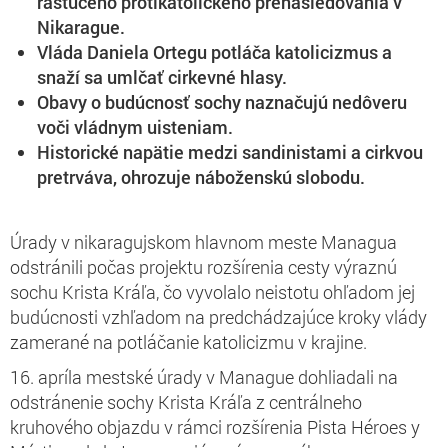
rastúceho protikatolíckeho prenasledovania v
Nikarague.
Vláda Daniela Ortegu potláča katolicizmus a
snaží sa umlčať cirkevné hlasy.
Obavy o budúcnosť sochy naznačujú nedôveru
voči vládnym uisteniam.
Historické napätie medzi sandinistami a cirkvou
pretrváva, ohrozuje náboženskú slobodu.
Úrady v nikaragujskom hlavnom meste Managua
odstránili počas projektu rozšírenia cesty výraznú
sochu Krista Kráľa, čo vyvolalo neistotu ohľadom jej
budúcnosti vzhľadom na predchádzajúce kroky vlády
zamerané na potláčanie katolicizmu v krajine.
16. apríla mestské úrady v Manague dohliadali na
odstránenie sochy Krista Kráľa z centrálneho
kruhového objazdu v rámci rozšírenia Pista Héroes y