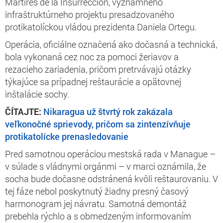
Mártires de la Insurrección, významného
infraštruktúrneho projektu presadzovaného
protikatolíckou vládou prezidenta Daniela Ortegu.
Operácia, oficiálne označená ako dočasná a technická,
bola vykonaná cez noc za pomoci žeriavov a
rezacieho zariadenia, pričom pretrvávajú otázky
týkajúce sa prípadnej reštaurácie a opätovnej
inštalácie sochy.
ČÍTAJTE:
Nikaragua už štvrtý rok zakázala
veľkonočné sprievody, pričom sa zintenzívňuje
protikatolícke prenasledovanie
Pred samotnou operáciou mestská rada v Manague –
v súlade s vládnymi orgánmi – v marci oznámila, že
socha bude dočasne odstránená kvôli reštaurovaniu. V
tej fáze nebol poskytnutý žiadny presný časový
harmonogram jej návratu. Samotná demontáž
prebehla rýchlo a s obmedzeným informovaním