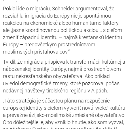
Pokiaľ ide o migráciu, Schneider argumentoval, že
rozsiahla imigrácia do Európy nie je spontánnou
reakciou na ekonomické alebo humanitárne faktory,
ale „jasne koordinovanou politickou akciou... s cieľom
zmeniť západnú identitu – najmä kresťanskú identitu
Európy – predovšetkým prostredníctvom
moslimských prisťahovalcov.“
Tvrdil, že migrácia prispieva k transformácii kultúrnej a
náboženskej identity Európy, najmä prostredníctvom
rastu nekresťanského obyvateľstva. Ako príklad
uviedol demografické zmeny, ktoré pozoroval počas
nedávnej návštevy tirolského regiónu v Alpách.
„Táto stratégia je súčasťou plánu na rozpušenie
európskej identity s cieľom vytvoriť novú ‚woke‘ kultúru
a prevažne ázijsko-moslimské zmiešané obyvateľstvo.
O to dôležitejšie je, aby vzniklo hnutie, ako som vyzval,