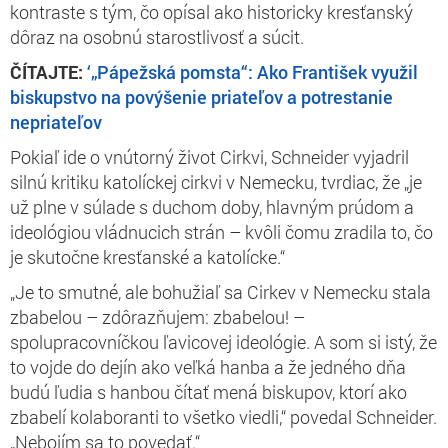
kontraste s tým, čo opísal ako historicky kresťanský
dôraz na osobnú starostlivosť a súcit.
ČÍTAJTE:
‘„Pápežská pomsta“: Ako František využil
biskupstvo na povýšenie priateľov a potrestanie
nepriateľov
Pokiaľ ide o vnútorný život Cirkvi, Schneider vyjadril
silnú kritiku katolíckej cirkvi v Nemecku, tvrdiac, že „je
už plne v súlade s duchom doby, hlavným prúdom a
ideológiou vládnucich strán – kvôli čomu zradila to, čo
je skutočne kresťanské a katolícke.“
„Je to smutné, ale bohužiaľ sa Cirkev v Nemecku stala
zbabelou – zdôrazňujem: zbabelou! –
spolupracovníčkou ľavicovej ideológie. A som si istý, že
to vojde do dejín ako veľká hanba a že jedného dňa
budú ľudia s hanbou čítať mená biskupov, ktorí ako
zbabelí kolaboranti to všetko viedli,“ povedal Schneider.
„Nebojím sa to povedať.“