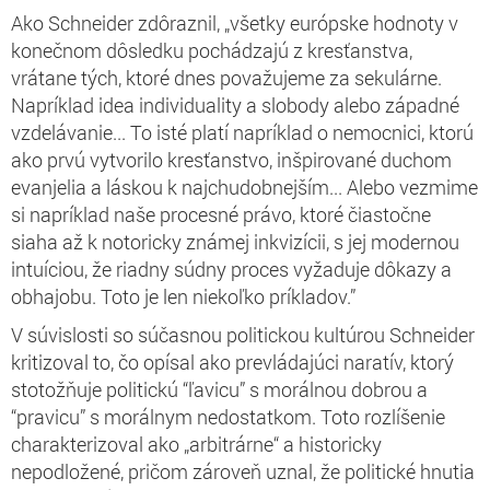
Ako Schneider zdôraznil, „všetky európske hodnoty v
konečnom dôsledku pochádzajú z kresťanstva,
vrátane tých, ktoré dnes považujeme za sekulárne.
Napríklad idea individuality a slobody alebo západné
vzdelávanie... To isté platí napríklad o nemocnici, ktorú
ako prvú vytvorilo kresťanstvo, inšpirované duchom
evanjelia a láskou k najchudobnejším... Alebo vezmime
si napríklad naše procesné právo, ktoré čiastočne
siaha až k notoricky známej inkvizícii, s jej modernou
intuíciou, že riadny súdny proces vyžaduje dôkazy a
obhajobu. Toto je len niekoľko príkladov.”
V súvislosti so súčasnou politickou kultúrou Schneider
kritizoval to, čo opísal ako prevládajúci naratív, ktorý
stotožňuje politickú “ľavicu” s morálnou dobrou a
“pravicu” s morálnym nedostatkom. Toto rozlíšenie
charakterizoval ako „arbitrárne“ a historicky
nepodložené, pričom zároveň uznal, že politické hnutia