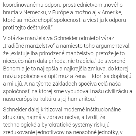
koordinovanému odporu prostredníctvom „nového
hnutia v Nemecku, v Európe a možno aj v Amerike,
ktoré sa môže chopiť spoločnosti a viesť ju k odporu
proti tejto deštrukcii.“
V otázke manželstva Schneider odmietol výraz
„tradičné manželstvo“ a namiesto toho argumentoval,
že „existuje iba prirodzené manželstvo, pretože je to
niečo, čo nám dala príroda, nie tradícia.“ Je stvorené
Bohom a je to najlepšia a najkrajšia zmluva, do ktorej
môžu spoločne vstúpiť muž a žena – ktorí sa dopĺňajú
a milujú. A na týchto základoch spočíva celá naša
spoločnosť, na ktorej sme vybudovali našu civilizáciu a
našu európsku kultúru s jej humanitou.“
Schneider ďalej kritizoval moderné inštitucionálne
štruktúry, najmä v zdravotníctve, a tvrdil, že
technologické a byrokratické systémy riskujú
zredukovanie jednotlivcov na neosobné jednotky, v