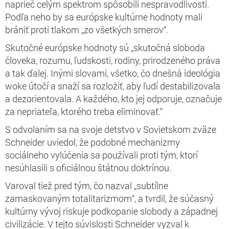
naprieč celým spektrom spôsobili nespravodlivosti.
Podľa neho by sa európske kultúrne hodnoty mali
brániť proti tlakom „zo všetkých smerov“.
Skutočné európske hodnoty sú „skutočná sloboda
človeka, rozumu, ľudskosti, rodiny, prirodzeného práva
a tak ďalej. Inými slovami, všetko, čo dnešná ideológia
woke útočí a snaží sa rozložiť, aby ľudí destabilizovala
a dezorientovala. A každého, kto jej odporuje, označuje
za nepriateľa, ktorého treba eliminovať.“
S odvolaním sa na svoje detstvo v Sovietskom zväze
Schneider uviedol, že podobné mechanizmy
sociálneho vylúčenia sa používali proti tým, ktorí
nesúhlasili s oficiálnou štátnou doktrínou.
Varoval tiež pred tým, čo nazval „subtílne
zamaskovaným totalitarizmom“, a tvrdil, že súčasný
kultúrny vývoj riskuje podkopanie slobody a západnej
civilizácie. V tejto súvislosti Schneider vyzval k