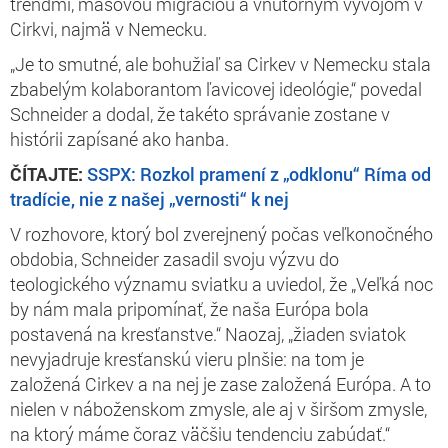
trendmi, masovou migráciou a vnútorným vývojom v
Cirkvi, najmä v Nemecku.
„Je to smutné, ale bohužiaľ sa Cirkev v Nemecku stala
zbabelým kolaborantom ľavicovej ideológie,“ povedal
Schneider a dodal, že takéto správanie zostane v
histórii zapísané ako hanba.
ČÍTAJTE:
SSPX: Rozkol pramení z „odklonu“ Ríma od
tradície, nie z našej „vernosti“ k nej
V rozhovore, ktorý bol zverejnený počas veľkonočného
obdobia, Schneider zasadil svoju výzvu do
teologického významu sviatku a uviedol, že „Veľká noc
by nám mala pripomínať, že naša Európa bola
postavená na kresťanstve.“ Naozaj, „žiaden sviatok
nevyjadruje kresťanskú vieru plnšie: na tom je
založená Cirkev a na nej je zase založená Európa. A to
nielen v náboženskom zmysle, ale aj v širšom zmysle,
na ktorý máme čoraz väčšiu tendenciu zabúdať.“