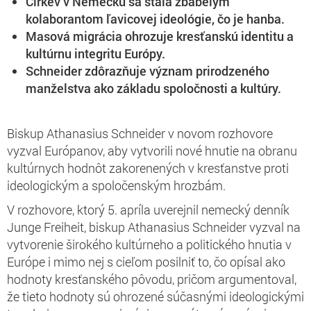
Cirkev v Nemecku sa stala zbabelým
kolaborantom ľavicovej ideológie, čo je hanba.
Masová migrácia ohrozuje kresťanskú identitu a
kultúrnu integritu Európy.
Schneider zdôrazňuje význam prirodzeného
manželstva ako základu spoločnosti a kultúry.
Biskup Athanasius Schneider v novom rozhovore
vyzval Európanov, aby vytvorili nové hnutie na obranu
kultúrnych hodnôt zakorenených v kresťanstve proti
ideologickým a spoločenským hrozbám.
V rozhovore, ktorý 5. apríla uverejnil nemecký denník
Junge Freiheit, biskup Athanasius Schneider vyzval na
vytvorenie širokého kultúrneho a politického hnutia v
Európe i mimo nej s cieľom posilniť to, čo opísal ako
hodnoty kresťanského pôvodu, pričom argumentoval,
že tieto hodnoty sú ohrozené súčasnými ideologickými