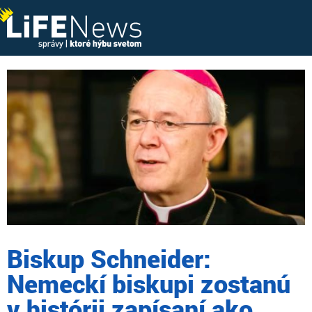
Biskup Schneider:
Nemeckí biskupi zostanú
v histórii zapísaní ako