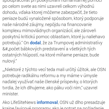
po celom svete as nimi uzavreli celkom výhodnú
dohodu, vďaka ktorej môžeme zabezpečiť, že tieto
peniaze budú vynaložené spôsobom, ktorý podporuje
naše národné záujmy, nepôjdu na financovanie
komplexu mimovládnych organizácií, ale zároveň
poskytnú kritickú pomoc oblastiam, ktoré ju naliehavo
potrebujú.“ On
dodal
, že za Trumpovej administratívy
&#„počet bábkových predstavení a všetkých tých
ostatných hlúpostí, na ktoré míňame peniaze, bude
nulový.“
„„Niektoré z týchto vecí teda mali určitý úžitok, ale OSN
potrebuje radikálnu reformu a my máme v úmysle
naďalej využívať naše členské príspevky, o ktorých
tvrdia, že ich dlhujeme, ako páku voči nim,“ uzavrel
minister.
Ako LifeSiteNews
informoval
, OSN už dlho presadzuje
krajne ľavicové programy, ako je potrat na požiadanie.