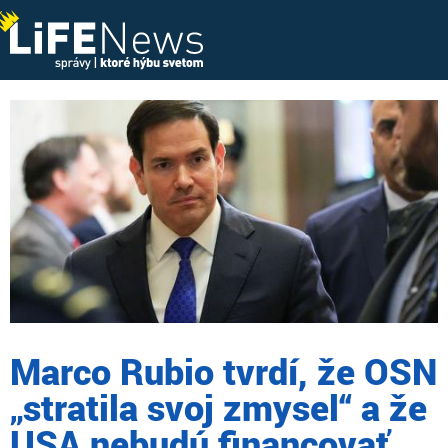
Marco Rubio tvrdí, že OSN
„stratila svoj zmysel“ a že
USA nebudú financovať