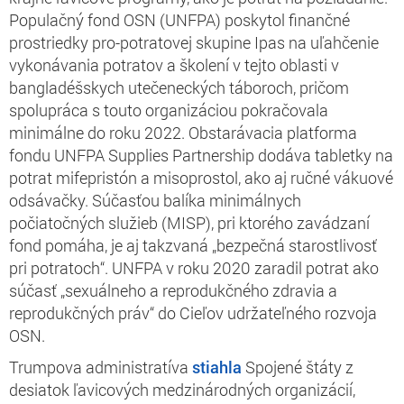
Populačný fond OSN (UNFPA) poskytol finančné
prostriedky pro-potratovej skupine Ipas na uľahčenie
vykonávania potratov a školení v tejto oblasti v
bangladéšskych utečeneckých táboroch, pričom
spolupráca s touto organizáciou pokračovala
minimálne do roku 2022. Obstarávacia platforma
fondu UNFPA Supplies Partnership dodáva tabletky na
potrat mifepristón a misoprostol, ako aj ručné vákuové
odsávačky. Súčasťou balíka minimálnych
počiatočných služieb (MISP), pri ktorého zavádzaní
fond pomáha, je aj takzvaná „bezpečná starostlivosť
pri potratoch“. UNFPA v roku 2020 zaradil potrat ako
súčasť „sexuálneho a reprodukčného zdravia a
reprodukčných práv“ do Cieľov udržateľného rozvoja
OSN.
Trumpova administratíva
stiahla
Spojené štáty z
desiatok ľavicových medzinárodných organizácií,