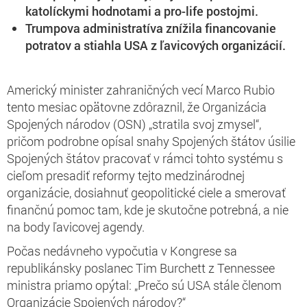
katolíckymi hodnotami a pro-life postojmi.
Trumpova administratíva znížila financovanie
potratov a stiahla USA z ľavicových organizácií.
Americký minister zahraničných vecí Marco Rubio
tento mesiac opätovne zdôraznil, že Organizácia
Spojených národov (OSN) „stratila svoj zmysel“,
pričom podrobne opísal snahy Spojených štátov úsilie
Spojených štátov pracovať v rámci tohto systému s
cieľom presadiť reformy tejto medzinárodnej
organizácie, dosiahnuť geopolitické ciele a smerovať
finančnú pomoc tam, kde je skutočne potrebná, a nie
na body ľavicovej agendy.
Počas nedávneho vypočutia v Kongrese sa
republikánsky poslanec Tim Burchett z Tennessee
ministra priamo opýtal: „Prečo sú USA stále členom
Organizácie Spojených národov?“