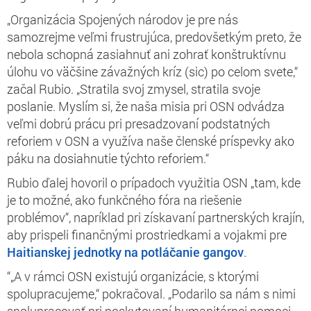
„Organizácia Spojených národov je pre nás
samozrejme veľmi frustrujúca, predovšetkým preto, že
nebola schopná zasiahnuť ani zohrať konštruktívnu
úlohu vo väčšine závažných kríz (sic) po celom svete,“
začal Rubio. „Stratila svoj zmysel, stratila svoje
poslanie. Myslím si, že naša misia pri OSN odvádza
veľmi dobrú prácu pri presadzovaní podstatných
reforiem v OSN a využíva naše členské príspevky ako
páku na dosiahnutie týchto reforiem.“
Rubio ďalej hovoril o prípadoch využitia OSN „tam, kde
je to možné, ako funkčného fóra na riešenie
problémov“, napríklad pri získavaní partnerských krajín,
aby prispeli finančnými prostriedkami a vojakmi pre
Haitianskej jednotky na potláčanie gangov
.
“„A v rámci OSN existujú organizácie, s ktorými
spolupracujeme,“ pokračoval. „Podarilo sa nám s nimi
spolupracovať pri poskytovaní humanitárnej pomoci