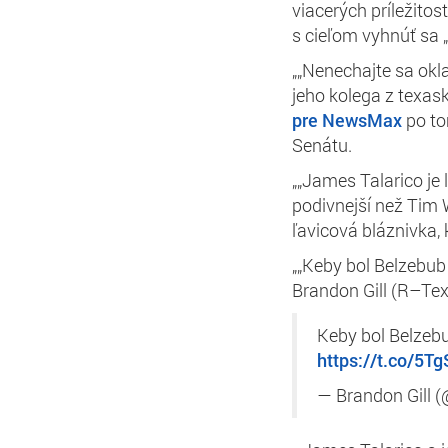
viacerých príležitos
s cieľom vyhnúť sa
„„Nenechajte sa okl
jeho kolega z texa
pre NewsMax
po to
Senátu.
„„James Talarico je l
podivnejší než Tim W
ľavicová bláznivka, 
„„Keby bol Belzebub 
Brandon Gill (R–Tex
Keby bol Belzebu
https://t.co/5T
— Brandon Gill (