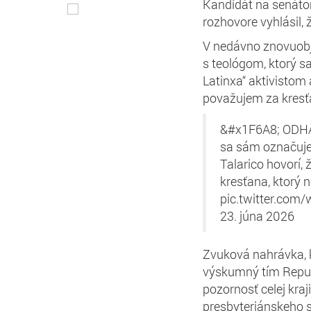
Kandidát na senátor
rozhovore vyhlásil, 
V nedávno znovuobj
s teológom, ktorý 
Latinxa“ aktivistom
považujem za kresťa
&#x1F6A8; ODHAL
sa sám označuje
Talarico hovorí,
kresťana, ktorý n
pic.twitter.co
23. júna 2026
Zvuková nahrávka, k
výskumný tím Repub
pozornosť celej kra
presbyteriánskeho s