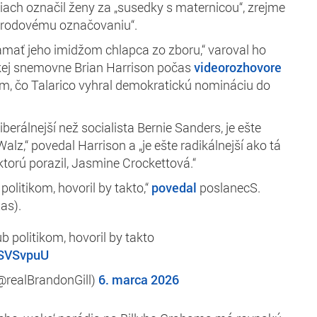
tiach označil ženy za „susedky s maternicou“, zrejme
 „rodovému označovaniu“.
amať jeho imidžom chlapca zo zboru,“ varoval ho
skej snemovne Brian Harrison počas
videorozhovore
m, čo Talarico vyhral demokratickú nomináciu do
iberálnejší než socialista Bernie Sanders, je ešte
alz,“ povedal Harrison a „je ešte radikálnejší ako tá
ktorú porazil, Jasmine Crockettová.“
politikom, hovoril by takto,“
povedal
poslanecS.
as).
b politikom, hovoril by takto
gSVSvpuU
@realBrandonGill)
6. marca 2026