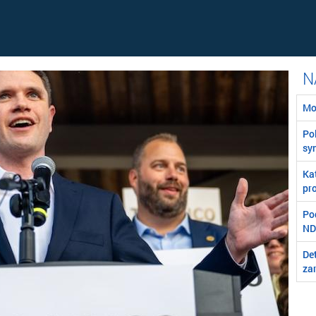
Mo
Poľ
syn
Ka
pro
Po
ND
Det
za