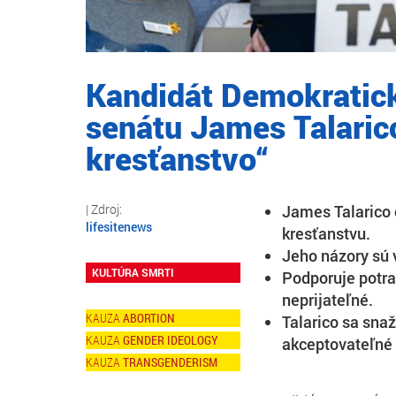
Kandidát Demokratick
senátu James Talarico
kresťanstvo“
James Talarico 
lifesitenews
kresťanstvu.
Jeho názory sú 
KULTÚRA SMRTI
Podporuje potra
neprijateľné.
ABORTION
Talarico sa snaž
GENDER IDEOLOGY
akceptovateľné 
TRANSGENDERISM