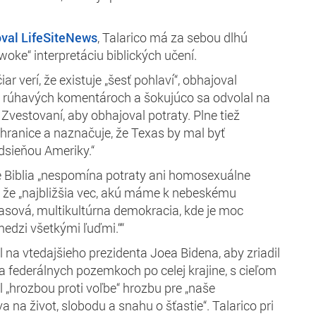
oval LifeSiteNews
, Talarico má za sebou dlhú
woke“ interpretáciu biblických učení.
ar verí, že existuje „šesť pohlaví“, obhajoval
 rúhavých komentároch a šokujúco sa odvolal na
 Zvestovaní, aby obhajoval potraty. Plne tiež
hranice a naznačuje, že Texas by mal byť
dsieňou Ameriky.“
že Biblia „nespomína potraty ani homosexuálne
l, že „najbližšia vec, akú máme k nebeskému
irasová, multikultúrna demokracia, kde je moc
edzi všetkými ľuďmi.““
 na vtedajšieho prezidenta Joea Bidena, aby zriadil
na federálnych pozemkoch po celej krajine, s cieľom
l „hrozbou proti voľbe“ hrozbu pre „naše
a na život, slobodu a snahu o šťastie“. Talarico pri