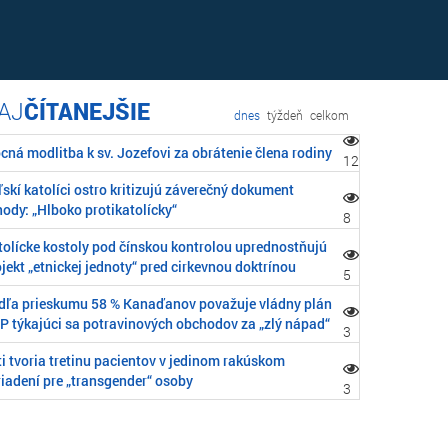
ČÍTANEJŠIE
dnes
týždeň
celkom
cná modlitba k sv. Jozefovi za obrátenie člena rodiny
12
skí katolíci ostro kritizujú záverečný dokument
ody: „Hlboko protikatolícky“
8
tolícke kostoly pod čínskou kontrolou uprednostňujú
jekt „etnickej jednoty“ pred cirkevnou doktrínou
5
dľa prieskumu 58 % Kanaďanov považuje vládny plán
P týkajúci sa potravinových obchodov za „zlý nápad“
3
i tvoria tretinu pacientov v jedinom rakúskom
riadení pre „transgender“ osoby
3