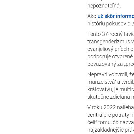
nepoznateľná.
Ako
už skôr inform
históriu pokusov o „
Tento 37-ročný ľaviči
transgenderizmus v
evanjeliový príbeh o
podporuje otvorené 
považovaný za „pre
Nepravdivo tvrdil, 
manželstvá“ a tvrdi
kráľovstvu, je mult
skutočne zdieľaná m
V roku 2022 naliehal
centrá pre potraty 
čeliť tomu, čo nazva
najzákladnejšie práv