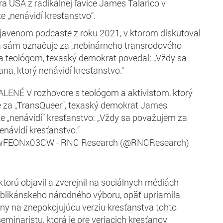
a USA z radikálnej ľavice James Talarico v
že „nenávidí kresťanstvo“.
avenom podcaste z roku 2021, v ktorom diskutoval
sa sám označuje za „nebinárneho transrodového
 a teológom, texaský demokrat povedal: „Vždy sa
na, ktorý nenávidí kresťanstvo.“
ENÉ V rozhovore s teológom a aktivistom, ktorý
 za „TransQueer“, texaský demokrat James
 že „nenávidí“ kresťanstvo: „Vždy sa považujem za
enávidí kresťanstvo.“
m/wFEONx03CW - RNC Research (@RNCResearch)
torú objavil a zverejnil na sociálnych médiách
likánskeho národného výboru, opäť upriamila
jiny na znepokojujúcu verziu kresťanstva tohto
eminaristu, ktorá je pre veriacich kresťanov