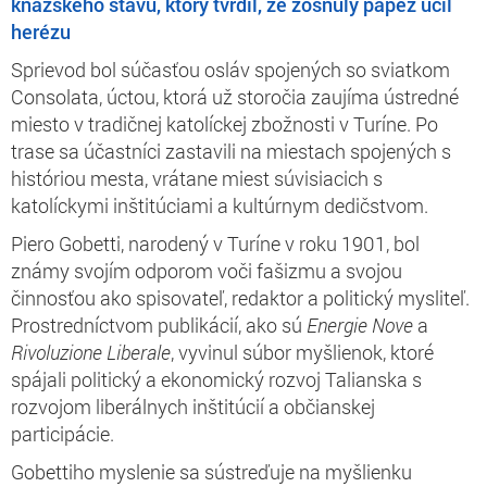
kňazského stavu, ktorý tvrdil, že zosnulý pápež učil
herézu
Sprievod bol súčasťou osláv spojených so sviatkom
Consolata, úctou, ktorá už storočia zaujíma ústredné
miesto v tradičnej katolíckej zbožnosti v Turíne. Po
trase sa účastníci zastavili na miestach spojených s
históriou mesta, vrátane miest súvisiacich s
katolíckymi inštitúciami a kultúrnym dedičstvom.
Piero Gobetti, narodený v Turíne v roku 1901, bol
známy svojím odporom voči fašizmu a svojou
činnosťou ako spisovateľ, redaktor a politický mysliteľ.
Prostredníctvom publikácií, ako sú
Energie Nove
a
Rivoluzione Liberale
, vyvinul súbor myšlienok, ktoré
spájali politický a ekonomický rozvoj Talianska s
rozvojom liberálnych inštitúcií a občianskej
participácie.
Gobettiho myslenie sa sústreďuje na myšlienku