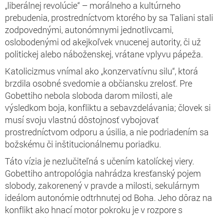
„liberálnej revolúcie“ – morálneho a kultúrneho
prebudenia, prostredníctvom ktorého by sa Taliani stali
zodpovednými, autonómnymi jednotlivcami,
oslobodenými od akejkoľvek vnucenej autority, či už
politickej alebo náboženskej, vrátane vplyvu pápeža.
Katolicizmus vnímal ako „konzervatívnu silu“, ktorá
brzdila osobné svedomie a občiansku zrelosť. Pre
Gobettiho nebola sloboda darom milosti, ale
výsledkom boja, konfliktu a sebavzdelávania; človek si
musí svoju vlastnú dôstojnosť vybojovať
prostredníctvom odporu a úsilia, a nie podriadením sa
božskému či inštitucionálnemu poriadku.
Táto vízia je nezlučiteľná s učením katolíckej viery.
Gobettiho antropológia nahrádza kresťanský pojem
slobody, zakorenený v pravde a milosti, sekulárnym
ideálom autonómie odtrhnutej od Boha. Jeho dôraz na
konflikt ako hnací motor pokroku je v rozpore s