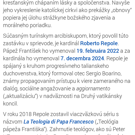
kresťanským chápaním lásky a spoločenstva. Navyše
jeho vykreslenie katolíckej cirkvi ako prekážky „obnovy“
popiera jej úlohu strážkyne božského zjavenia a
morálneho poriadku.
Súčasným turínskym arcibiskupom, ktorý povolil túto
zastávku v sprievode, je kardinál
Roberto Repole
.
Pápež František ho vymenoval
19. februára 2022
a za
kardinála ho vymenoval
7. decembra 2024
. Repole je
spájaný s kruhom progresívneho talianskeho
duchovenstva, ktorý formoval otec Sergio Boarino,
známy propagovaním prístupu k viere zameraného na
dialóg, sociálne angažovanie a
aggiornamento
(„aktualizáciu“) v nadväznosti na Druhý vatikánsky
koncil.
V roku 2018 Repole zostavil viaczväzkovú sériu s
názvom
La Teologia di Papa Francesco
(„Teológia
pápeža Františka“). Zahrnutie teológov, ako sú Peter