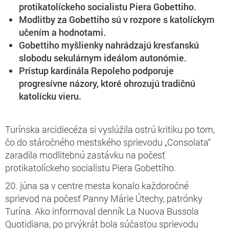
protikatolíckeho socialistu Piera Gobettiho.
Modlitby za Gobettiho sú v rozpore s katolíckym
učením a hodnotami.
Gobettiho myšlienky nahrádzajú kresťanskú
slobodu sekulárnym ideálom autonómie.
Prístup kardinála Repoleho podporuje
progresívne názory, ktoré ohrozujú tradičnú
katolícku vieru.
Turínska arcidiecéza si vyslúžila ostrú kritiku po tom,
čo do stáročného mestského sprievodu „Consolata“
zaradila modlitebnú zastávku na počesť
protikatolíckeho socialistu Piera Gobettiho.
20. júna sa v centre mesta konalo každoročné
sprievod na počesť Panny Márie Útechy, patrónky
Turína. Ako informoval denník La Nuova Bussola
Quotidiana, po prvýkrát bola súčasťou sprievodu