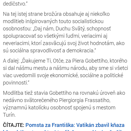
dedičstvo.“
Na tej istej strane brožúra obsahuje aj niekoľko
modlitieb inšpirovaných touto socialistickou
osobnosťou: „Daj nám, Duchu Svätý, schopnosť
spolupracovať so všetkými ľuďmi, veriacimi aj
neveriacimi, ktorí zasväcujú svoj život hodnotám, ako
sú sociálna spravodlivosť a demokracia.“
A ďalej: „Ďakujeme Ti, Otče, za Piera Gobettiho, ktorého
si dal nášmu mestu a nášmu národu, aby sme si všetci
viac uvedomili svoje ekonomické, sociálne a politické
povinnosti.“
Modlitba tiež stavia Gobettiho na rovnakú úroveň ako
nedávno svätorečeného Piergiorgia Frassatiho,
významnú katolícku osobnosť spojenú s mestom
Turín.
ČÍTAJTE:
Pomsta za Františka: Vatikán zbavil kňaza