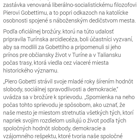
zastávka venovaná liberálno-socialistickému filozofovi
Pierovi Gobettimu, a to popri odkazoch na katolícke
osobnosti spojené s náboženským dedičstvom mesta.
Podľa oficiálnej brožúry, ktorú na túto udalosť
pripravila Turínska arcidiecéza, boli účastníci vyzvaní,
aby sa modlili za Gobettiho a pripomenuli si jeho
prínos pre občiansky život v Turíne a v Taliansku
počas trasy, ktorá viedla cez viaceré miesta
historického významu.
„Piero Gobetti strávil svoje mladé roky šírením hodnôt
slobody, sociálnej spravodlivosti a demokracie,“
uvádza sa v brožúre k sprievodu. „Spomienka na neho
počas tohto sprievodu je spôsobom, ako uznať, že
naše mesto je miestom stretnutia všetkých tých, ktorí
napriek svojim rozdielom usilujú o život podľa tých
spoločných hodnôt slobody, demokracie a
vzájomného rešpektu, ktoré tvoria naše spoločné