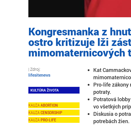
Kongresmanka z hnuti
ostro kritizuje lži zá
mimomaternicových t
Kat Cammacková
lifesitenews
mimomaternicov
Pro-life zákony 
KULTÚRA ŽIVOTA
potraty.
Potratová lobby 
ABORTION
vo všetkých prí
CENSORSHIP
Diskusia o potr
PRO-LIFE
potrebách žien.