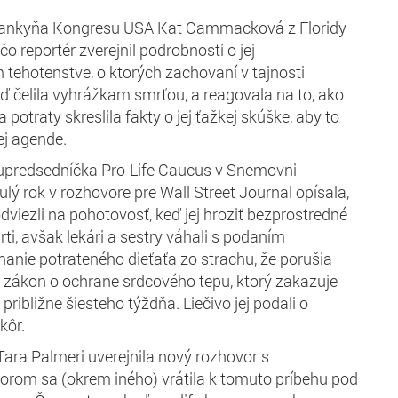
lankyňa Kongresu USA Kat Cammacková z Floridy
čo reportér zverejnil podrobnosti o jej
ehotenstve, o ktorých zachovaní v tajnosti
eď čelila vyhrážkam smrťou, a reagovala na to, ako
 potraty skreslila fakty o jej ťažkej skúške, aby to
ej agende.
predsedníčka Pro-Life Caucus v Snemovni
lý rok v rozhovore pre Wall Street Journal opísala,
dviezli na pohotovosť, keď jej hroziť bezprostredné
i, avšak lekári a sestry váhali s podaním
anie potrateného dieťaťa zo strachu, že porušia
ý zákon o ochrane srdcového tepu, ktorý zakazuje
približne šiesteho týždňa. Liečivo jej podali o
kôr.
Tara Palmeri uverejnila nový rozhovor s
rom sa (okrem iného) vrátila k tomuto príbehu pod