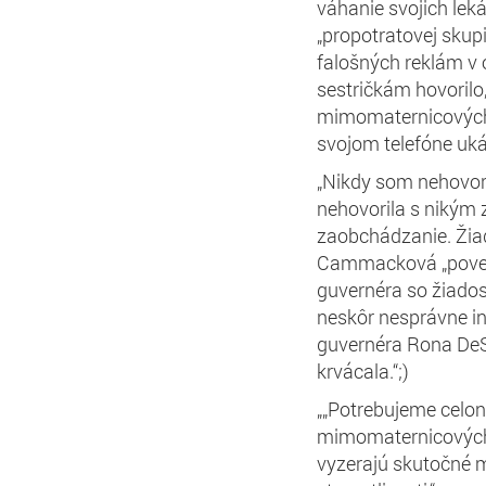
váhanie svojich lek
„propotratovej skup
falošných reklám v 
sestričkám hovorilo,
mimomaternicových t
svojom telefóne ukáz
„Nikdy som nehovor
nehovorila s nikým 
zaobchádzanie. Žia
Cammacková „poveda
guvernéra so žiados
neskôr nesprávne in
guvernéra Rona DeSa
krvácala.“;)
„„Potrebujeme celon
mimomaternicových 
vyzerajú skutočné m