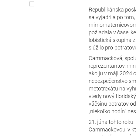
Republikánska pos
sa vyjadrila po tom, 
mimomaternicovom t
požiadala v čase, k
lobistická skupina za
slúžilo pro-potratov
Cammacková, spolu
reprezentantov, minu
ako ju v máji 2024 o
nebezpečenstvo smrt
metotrexátu na vyhn
vtedy nový floridsk
väčšinu potratov od 
„niekoľko hodín“ nes
21. júna tohto roku 
Cammackovou, v kto