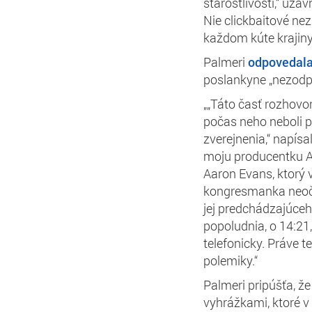
starostlivosti,“ uz
Nie clickbaitové n
každom kúte krajiny
Palmeri
odpovedala
poslankyne „nezodp
„„Táto časť rozhov
počas neho neboli 
zverejnenia,“ napís
moju producentku Ab
Aaron Evans, ktorý v
kongresmanka neoča
jej predchádzajúceh
popoludnia, o 14:2
telefonicky. Práve 
polemiky.“
Palmeri pripúšťa, ž
vyhrážkami, ktoré v 