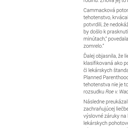
Cammacková potom v
tehotenstvo, krvácala
potvrdili, že nedokáž
by došlo k prasknut
minútach,“ povedala.
zomrelo.“
Ďalej objasnila, že
klasifikovaná ako p
či lekárskych štand
Planned Parenthood
tehotenstva nie je t
rozsudku
Roe v. Wa
Následne preukázala,
zachraňujúcej liečbe
výslovné záruky na
lekárskych pohotovo