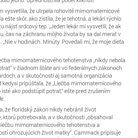
ysvetlila, že utrpela rohovité mimomaternicové
 ešte skôr, ako zistila, že je tehotná, a lekári rýchlo
u nájsť srdcový tep. „Jeden lekár mi vysvetlil, že ak
iu, čas na záchranu môjho života by sa dal merať v
 „Nie v hodinách. Minúty. Povedali mi, že moje dieťa
 liečba mimomaternicového tehotenstva „nikdy nebola
otrat“ v žiadnom štáte ani vo federálnych zákonoch
ardoch, a v skutočnosti aj samotná organizácia
 kedysi pripúšťala, že „Liečba mimomaternicového
o isté ako podstúpiť potrat,“ ešte pred zrušením
de
.
 že floridský zákon nikdy nebránil život
, ktorú potrebovala, a v skutočnosti „obsahoval
 liečbu mimomaternicového tehotenstva a
stí ohrozujúcich život matky“. Cammack pripisuje