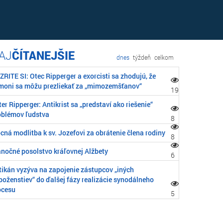
ČÍTANEJŠIE
dnes
týždeň
celkom
RITE SI: Otec Ripperger a exorcisti sa zhodujú, že
moni sa môžu prezliekať za „mimozemšťanov“
19
er Ripperger: Antikrist sa „predstaví ako riešenie“
oblémov ľudstva
8
cná modlitba k sv. Jozefovi za obrátenie člena rodiny
8
anočné posolstvo kráľovnej Alžbety
6
tikán vyzýva na zapojenie zástupcov „iných
boženstiev“ do ďalšej fázy realizácie synodálneho
ocesu
5