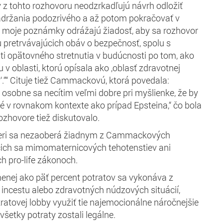
z tohto rozhovoru neodzrkadľujú návrh odložiť
adržania podozrivého a až potom pokračovať v
, moje poznámky odrážajú žiadosť, aby sa rozhovor
u pretrvávajúcich obáv o bezpečnosť, spolu s
i opätovného stretnutia v budúcnosti po tom, ako
 v oblasti, ktorú opísala ako ‚oblasť zdravotnej
y‘.‘’“ Cituje tiež Cammackovú, ktorá povedala:
osobne sa necítim veľmi dobre pri myšlienke, že by
é v rovnakom kontexte ako prípad Epsteina,“ čo bola
rozhovore tiež diskutovalo.
meri sa nezaoberá žiadnym z Cammackových
ich sa mimomaternicových tehotenstiev ani
h pro-life zákonoch.
menej ako päť percent potratov sa vykonáva z
 incestu alebo zdravotných núdzových situácií,
atovej lobby využiť tie najemocionálne náročnejšie
 všetky potraty zostali legálne.