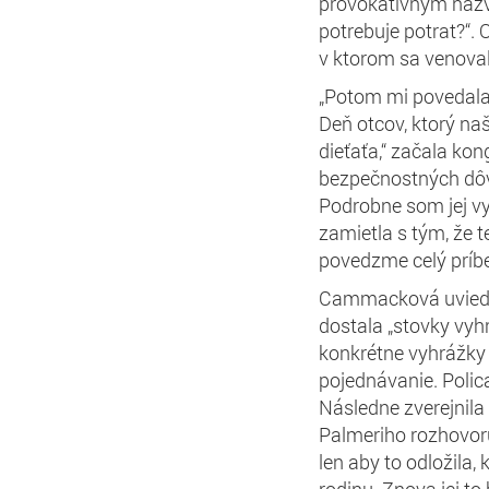
provokatívnym názv
potrebuje potrat?“.
v ktorom sa venoval
„Potom mi povedala,
Deň otcov, ktorý na
dieťaťa,“ začala ko
bezpečnostných dôvo
Podrobne som jej vys
zamietla s tým, že t
povedzme celý príbe
Cammacková uviedla,
dostala „stovky vyh
konkrétne vyhrážky 
pojednávanie. Polic
Následne zverejnila
Palmeriho rozhovoru
len aby to odložila
rodinu. Znova jej to 