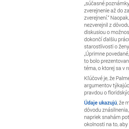
„súčasné poznámky 
zverejnenie až do z
zverejnení.“ Naopak
nezverejnil z dôvod
diskusiou o možnost
dokončí ďalšiu prácu
starostlivosti o žen
„Úprimne povedané, 
to bolo prezentovan
téma, o ktorej sa v 
Kľúčové je, že Pal
argumentov týkajúc
pravdou o floridskýc
Údaje ukazujú
, že 
dôvodu znásilnenia,
napriek snahám potr
okolnosti na to, aby