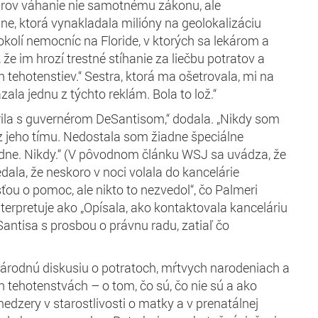
árov váhanie nie samotnému zákonu, ale
ine, ktorá vynakladala milióny na geolokalizáciu
okolí nemocníc na Floride, v ktorých sa lekárom a
 že im hrozí trestné stíhanie za liečbu potratov a
ehotenstiev.“ Sestra, ktorá ma ošetrovala, mi na
ala jednu z týchto reklám. Bola to lož.“
ila s guvernérom DeSantisom,“ dodala. „Nikdy som
z jeho tímu. Nedostala som žiadne špeciálne
dne. Nikdy.“ (V pôvodnom článku WSJ sa uvádza, že
la, že neskoro v noci volala do kancelárie
ťou o pomoc, ale nikto to nezvedol“, čo Palmeri
terpretuje ako „Opísala, ako kontaktovala kanceláriu
ntisa s prosbou o právnu radu, zatiaľ čo
árodnú diskusiu o potratoch, mŕtvych narodeniach a
tehotenstvách – o tom, čo sú, čo nie sú a ako
edzery v starostlivosti o matky a v prenatálnej