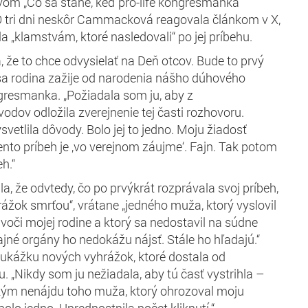
om „Čo sa stane, keď pro-life kongresmanka
 O tri dni neskôr Cammacková reagovala článkom v X,
a „klamstvám, ktoré nasledovali“ po jej príbehu.
 že to chce odvysielať na Deň otcov. Bude to prvý
ša rodina zažije od narodenia nášho dúhového
ngresmanka. „Požiadala som ju, aby z
dov odložila zverejnenie tej časti rozhovoru.
vetlila dôvody. Bolo jej to jedno. Moju žiadosť
ento príbeh je ‚vo verejnom záujme‘. Fajn. Tak potom
h.“
 že odvtedy, čo po prvýkrát rozprávala svoj príbeh,
rážok smrťou“, vrátane „jedného muža, ktorý vyslovil
voči mojej rodine a ktorý sa nedostavil na súdne
ajné orgány ho nedokážu nájsť. Stále ho hľadajú.“
 ukážku nových vyhrážok, ktoré dostala od
. „Nikdy som ju nežiadala, aby tú časť vystrihla –
, kým nenájdu toho muža, ktorý ohrozoval moju
bolo jedno. Uprednostnila počet kliknutí.“