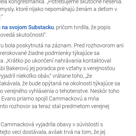
avrela kongresmanka. „Potrebujeme skutočné riešenia.
ezmysly, ktoré nijako nepomáhajú ženám a deťom v
.“
 na svojom Substacku
, pričom tvrdila, že popis
ovedá skutočnosti“.
oru bola poskytnutá na záznam. Pred rozhovorom ani
prerokované žiadne podmienky týkajúce sa
ala. „Krátko po ukončení nahrávania kontaktoval
i Bakerovú jej poradca pre vzťahy s verejnosťou
yjadril niekoľko obáv,“ vrátane toho, „že
kávala, že bude opýtaná na okolnosti týkajúce sa
o verejného vyhlásenia o tehotenstve. Neskôr toho
1, Evans priamo spojil Cammackovú a mňa
tento rozhovor sa teraz stal predmetom verejnej
e Cammacková vyjadrila obavy v súvislosti s
tejto veci dostávala, avšak trvá na tom, že jej