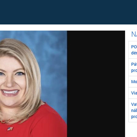
POZ
dé
Pát
pr
Mo
Vi
Va
ná
pr