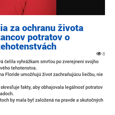
a za ochranu života
stancov potratov o
ehotenstvách
8
 čelila vyhrážkam smrťou po zverejnení svojho
ého tehotenstva.
na Floride umožňujú život zachraňujúcu liečbu, nie
skresľuje fakty, aby obhajovala legálnosť potratov
padoch.
atoch by mala byť založená na pravde a skutočných