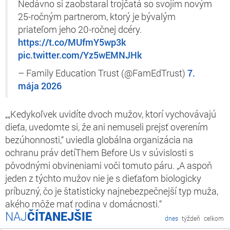
Nedávno si zaobstaral trojčatá so svojím novým
25-ročným partnerom, ktorý je bývalým
priateľom jeho 20-ročnej dcéry.
https://t.co/MUfmY5wp3k
pic.twitter.com/Yz5wEMNJHk
– Family Education Trust (@FamEdTrust)
7.
mája 2026
„„Kedykoľvek uvidíte dvoch mužov, ktorí vychovávajú
dieťa, uvedomte si, že ani nemuseli prejsť overením
bezúhonnosti,“ uviedla globálna organizácia na
ochranu práv detíThem Before Us
v súvislosti s
pôvodnými obvineniami voči tomuto páru. „A aspoň
jeden z týchto mužov nie je s dieťaťom biologicky
príbuzný, čo je štatisticky najnebezpečnejší typ muža,
akého môže mať rodina v domácnosti.“
ČÍTANEJŠIE
dnes
týždeň
celkom