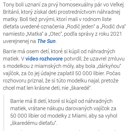
Tony boli uznaní za prvý homosexuálny pár vo Veľkej
Británii, ktorý získal deti prostredníctvom náhradnej
matky. Boli tiež prvými, ktorí mali v rodnom liste
dieťaťa uvedené označenia „Rodič jeden“ a „Rodič dva“
namiesto „Matka“ a „Otec“, podľa správy z roku 2021
uverejnenej na
The Sun
.
Barrie má osem detí, ktoré si kúpil od náhradných
matiek. V
video rozhovore
potvrdil, že uzavrel zmluvu
s modelkou z miamských móly, aby bola „dárkyňou“
vajíčok, za čo jej údajne zaplatil 50 000 libier. Počas
rozhovoru priznal, že si túto modelku najal, pretože
chcel mať len krásne deti, nie „škaredé“.
Barrie má 8 detí, ktoré si kúpil od náhradných
matiek, vrátane nákupu darovaných vajíčok za
50 000 libier od modelky z Miami, aby sa vyhol
„škaredému dieťaťu“.