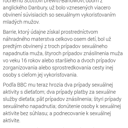
ročnému Scottovi Drewitt-Barlowovi, obom z
anglického Danbury, už bolo vznesených viacero
obvinení súvisiacich so sexuálnym vykorisťovaním
mladých mužov.
Barrie, ktorý údajne získal prostredníctvom
náhradného materstva celkovo osem detí, bol už
predtým obvinený z troch prípadov sexuálneho
napadnutia muža, štyroch prípadov znásilnenia muža
vo veku 16 rokov alebo staršieho a dvoch prípadov
zorganizovania alebo sprostredkovania cesty inej
osoby s cieľom jej vykorisťovania.
Podľa BBC mu teraz hrozia
dva prípady sexuálnej
aktivity s dieťaťom; dva prípady platby za sexuálne
služby dieťaťa; päť prípadov znásilnenia; štyri prípady
sexuálneho napadnutia; donútenie osoby k sexuálnej
aktivite bez súhlasu; a podnecovanie k sexuálnej
aktivite.