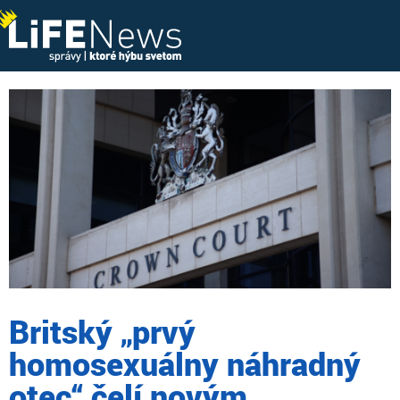
Britský „prvý
homosexuálny náhradný
otec“ čelí novým