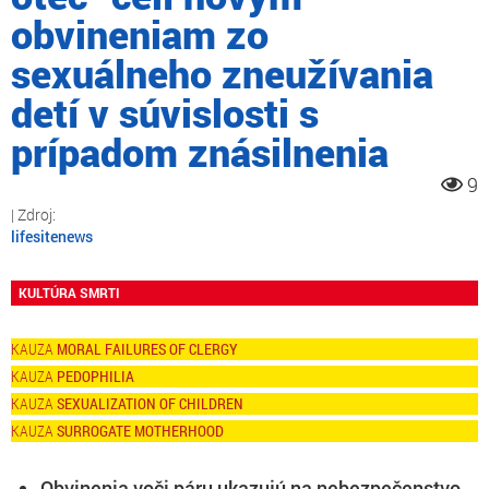
obvineniam zo
sexuálneho zneužívania
detí v súvislosti s
prípadom znásilnenia
9
lifesitenews
KULTÚRA SMRTI
MORAL FAILURES OF CLERGY
PEDOPHILIA
SEXUALIZATION OF CHILDREN
SURROGATE MOTHERHOOD
Obvinenia voči páru ukazujú na nebezpečenstvo