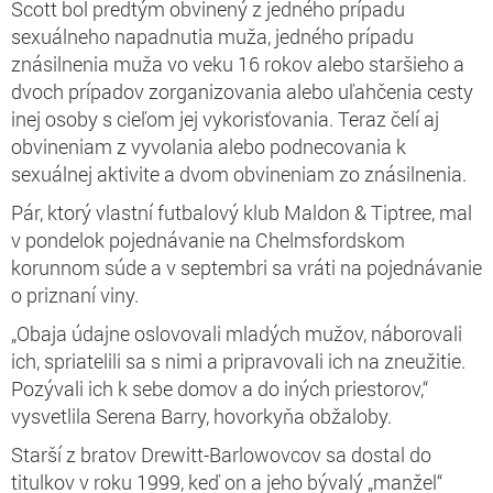
Scott bol predtým obvinený
z jedného prípadu
sexuálneho napadnutia muža, jedného prípadu
znásilnenia muža vo veku 16 rokov alebo staršieho a
dvoch prípadov zorganizovania alebo uľahčenia cesty
inej osoby s cieľom jej vykorisťovania. Teraz čelí aj
obvineniam z
vyvolania alebo podnecovania k
sexuálnej aktivite a dvom obvineniam zo znásilnenia.
Pár, ktorý
vlastní futbalový klub Maldon & Tiptree,
mal
v pondelok pojednávanie na Chelmsfordskom
korunnom súde a v septembri sa vráti na pojednávanie
o priznaní viny.
„
Obaja údajne oslovovali mladých mužov, náborovali
ich, spriatelili sa s nimi a pripravovali ich na zneužitie.
Pozývali ich k sebe domov a do iných priestorov,“
vysvetlila Serena Barry, hovorkyňa obžaloby.
Starší z bratov Drewitt-Barlowovcov sa dostal do
titulkov v roku 1999, keď on a jeho bývalý „manžel“