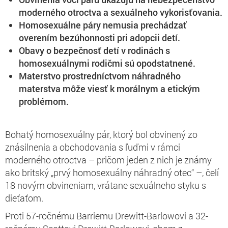
moderného otroctva a sexuálneho vykorisťovania.
Homosexuálne páry nemusia prechádzať
overením bezúhonnosti pri adopcii detí.
Obavy o bezpečnosť detí v rodinách s
homosexuálnymi rodičmi sú opodstatnené.
Materstvo prostredníctvom náhradného
materstva môže viesť k morálnym a etickým
problémom.
Bohatý homosexuálny pár, ktorý bol obvinený zo
znásilnenia a obchodovania s ľuďmi v rámci
moderného otroctva – pričom jeden z nich je známy
ako britský „prvý homosexuálny náhradný otec“ –, čelí
18 novým obvineniam, vrátane sexuálneho styku s
dieťaťom.
Proti 57-ročnému Barriemu Drewitt-Barlowovi a 32-