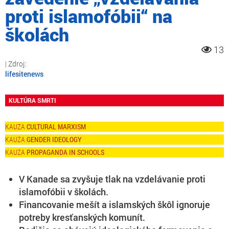
proti islamofóbii“ na
školách
13
lifesitenews
KULTÚRA SMRTI
CULTURAL MARXISM
GENDER IDEOLOGY
PROPAGANDA IN SCHOOLS
V Kanade sa zvyšuje tlak na vzdelávanie proti
islamofóbii v školách.
Financovanie mešít a islamských škôl ignoruje
potreby kresťanských komunít.