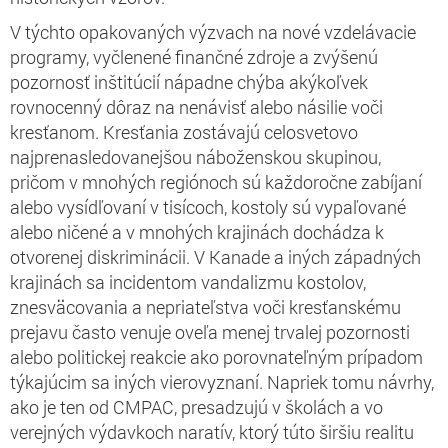
V týchto opakovaných výzvach na nové vzdelávacie
programy, vyčlenené finančné zdroje a zvýšenú
pozornosť inštitúcií nápadne chýba akýkoľvek
rovnocenný dôraz na nenávisť alebo násilie voči
kresťanom. Kresťania zostávajú celosvetovo
najprenasledovanejšou náboženskou skupinou,
pričom v mnohých regiónoch sú každoročne zabíjaní
alebo vysídľovaní v tisícoch, kostoly sú vypaľované
alebo ničené a v mnohých krajinách dochádza k
otvorenej diskriminácii. V Kanade a iných západných
krajinách sa incidentom vandalizmu kostolov,
znesväcovania a nepriateľstva voči kresťanskému
prejavu často venuje oveľa menej trvalej pozornosti
alebo politickej reakcie ako porovnateľným prípadom
týkajúcim sa iných vierovyznaní. Napriek tomu návrhy,
ako je ten od CMPAC, presadzujú v školách a vo
verejných výdavkoch naratív, ktorý túto širšiu realitu