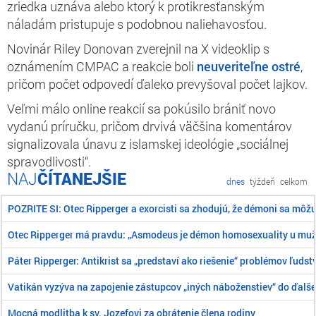
zriedka uznáva alebo ktorý k protikresťanským
náladám pristupuje s podobnou naliehavosťou.
Novinár Riley Donovan zverejnil na X videoklip s
oznámením CMPAC a reakcie boli
neuveriteľne
ostré
,
pričom počet odpovedí ďaleko prevyšoval počet lajkov.
Veľmi málo online reakcií sa pokúsilo brániť novo
vydanú príručku, pričom drvivá väčšina komentárov
signalizovala únavu z islamskej ideológie „sociálnej
spravodlivosti“.
ČÍTANEJŠIE
dnes
týždeň
celkom
POZRITE SI: Otec Ripperger a exorcisti sa zhodujú, že démoni sa môž
Otec Ripperger má pravdu: „Asmodeus je démon homosexuality u mu
Páter Ripperger: Antikrist sa „predstaví ako riešenie“ problémov ľudst
Vatikán vyzýva na zapojenie zástupcov „iných náboženstiev“ do ďalše
Mocná modlitba k sv. Jozefovi za obrátenie člena rodiny