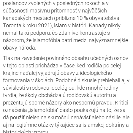
poslancov zvolených v posledných rokoch a v
súčasnosti masívnu prítomnosť v najväčších
kanadských mestách (približne 10 % obyvateľstva
Toronta k roku 2021), islam v histórii Kanady nikdy
nemal takú podporu, čo zdanlivo kontrastuje s
názorom, že islamofóbia patrí medzi najvýznamnejšie
obavy národa.
Tlak na zavedenie povinného obsahu učebných osnov
v tejto oblasti prichádza v čase, keď rodičia po celej
krajine naďalej vyjadrujú obavy z ideologického
formovania v školách. Podobné diskusie prebiehali aj v
súvislosti s rodovou ideológiou, kde mnohé rodiny
tvrdia, že školy obchádzajú rodičovskú autoritu a
prezentujú sporné názory ako nespornú pravdu. Kritici
označenia „islamofóbia“ často poukazujú na to, že sa
dá použiť nielen na skutočnú nenávisť alebo násilie, ale
aj na legitímne otázky týkajúce sa islamskej doktríny a
historických vzorov.