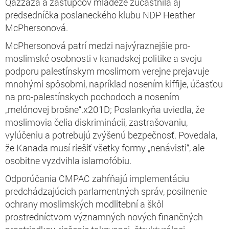
Qazzaza a zástupcov mládeže zúčastnila aj
predsedníčka poslaneckého klubu NDP Heather
McPhersonová.
McPhersonová patrí medzi najvýraznejšie pro-
moslimské osobnosti v kanadskej politike a svoju
podporu palestínskym moslimom verejne prejavuje
mnohými spôsobmi, napríklad nosením kiffije, účasťou
na pro-palestínskych pochodoch a nosením
„melónovej brošne“.x201D; Poslankyňa uviedla, že
moslimovia čelia diskriminácii, zastrašovaniu,
vylúčeniu a potrebujú zvýšenú bezpečnosť. Povedala,
že Kanada musí riešiť všetky formy „nenávisti“, ale
osobitne vyzdvihla islamofóbiu.
Odporúčania CMPAC zahŕňajú implementáciu
predchádzajúcich parlamentných správ, posilnenie
ochrany moslimských modlitební a škôl
prostredníctvom významných nových finančných