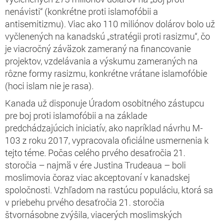
nenávisti“ (konkrétne proti islamofóbii a
antisemitizmu). Viac ako 110 miliónov dolárov bolo už
vyčlenených na kanadskú „stratégii proti rasizmu“, čo
je viacročný záväzok zameraný na financovanie
projektov, vzdelávania a výskumu zameraných na
rôzne formy rasizmu, konkrétne vrátane islamofóbie
(hoci islam nie je rasa).
Kanada už disponuje Úradom osobitného zástupcu
pre boj proti islamofóbii a na základe
predchádzajúcich iniciatív, ako napríklad návrhu M-
103 z roku 2017, vypracovala oficiálne usmernenia k
tejto téme. Počas celého prvého desaťročia 21.
storočia – najmä v ére Justina Trudeaua – boli
moslimovia čoraz viac akceptovaní v kanadskej
spoločnosti. Vzhľadom na rastúcu populáciu, ktorá sa
v priebehu prvého desaťročia 21. storočia
štvornásobne zvýšila, viacerých moslimských