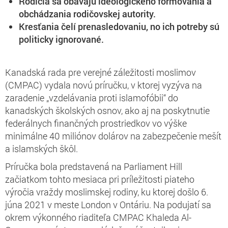
Rodičia sa obávajú ideologického formovania a
obchádzania rodičovskej autority.
Kresťania čelí prenasledovaniu, no ich potreby sú
politicky ignorované.
Kanadská rada pre verejné záležitosti moslimov
(CMPAC) vydala novú príručku, v ktorej vyzýva na
zaradenie „vzdelávania proti islamofóbii“ do
kanadských školských osnov, ako aj na poskytnutie
federálnych finančných prostriedkov vo výške
minimálne 40 miliónov dolárov na zabezpečenie mešít
a islamských škôl.
Príručka bola predstavená na Parliament Hill
začiatkom tohto mesiaca pri príležitosti piateho
výročia vraždy moslimskej rodiny, ku ktorej došlo 6.
júna 2021 v meste London v Ontáriu. Na podujatí sa
okrem výkonného riaditeľa CMPAC Khaleda Al-