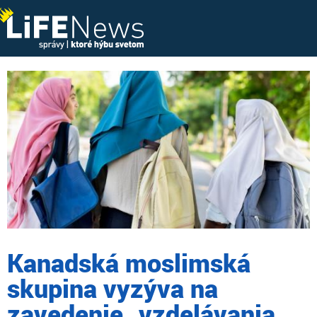
Kanadská moslimská
skupina vyzýva na
zavedenie „vzdelávania