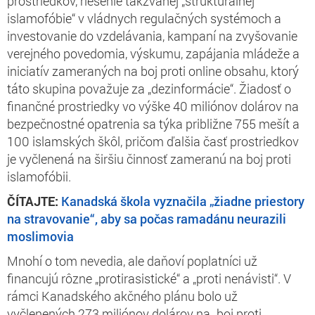
prostriedkov, riešenie takzvanej „štrukturálnej
islamofóbie“ v vládnych regulačných systémoch a
investovanie do vzdelávania, kampaní na zvyšovanie
verejného povedomia, výskumu, zapájania mládeže a
iniciatív zameraných na boj proti online obsahu, ktorý
táto skupina považuje za „dezinformácie“. Žiadosť o
finančné prostriedky vo výške 40 miliónov dolárov na
bezpečnostné opatrenia sa týka približne 755 mešít a
100 islamských škôl, pričom ďalšia časť prostriedkov
je vyčlenená na širšiu činnosť zameranú na boj proti
islamofóbii.
ČÍTAJTE:
Kanadská škola vyznačila „žiadne priestory
na stravovanie“, aby sa počas ramadánu neurazili
moslimovia
Mnohí o tom nevedia, ale daňoví poplatníci už
financujú rôzne „protirasistické“ a „proti nenávisti“. V
rámci Kanadského akčného plánu bolo už
vyčlenených 273 miliónov dolárov na „boj proti