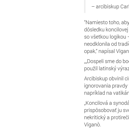
– arcibiskup Ca
“Namiesto toho, aby u
dôsledku koncilovej 
so všetkou logikou –
neodklonila od tradí
opak,“ napísal Vigan
„„Dospeli sme do bo
použil latinský výra
Arcibiskup obvinil 
ignorovania pravdy v
napríklad na vatiká
„Koncilová a synodál
prispôsobovať ju sv
nekritický a protir
Viganò.