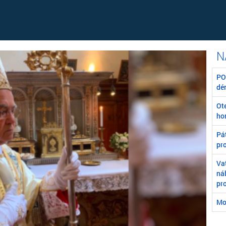
POZ
dé
Ot
ho
Pát
pr
Va
ná
pr
Mo