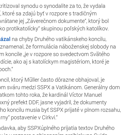
itizoval synodu o synodalite za to, že vydala
 ktoré sa zdajú byť v rozpore s tradičným
vrátane jej „Záverečnom dokumente“, ktorý bol
ko protikatolícky“ skupinou poľských katolíkov.
ázal
na chyby Druhého vatikánskeho koncilu,
oznamenal, že formulácia náboženskej slobody na
 koncile „je v rozpore so svedectvom Svätého
ície, ako aj s katolíckym magistériom, ktoré je
och.“
cil, ktorý Müller často dôrazne obhajoval, je
om sváru medzi SSPX a Vatikánom. Generálny dom
atkom tohto roka, že kardinál Víctor Manuel
xný prefekt DDF, jasne vyjadril, že dokumenty
o koncilu musia byť SSPX prijaté v plnom rozsahu,
rny“ postavenie v Cirkvi.“
davka, aby SSPXúplného prijatia textov Druhého