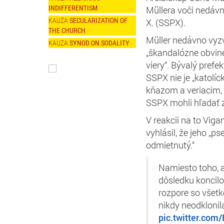
INDIFFERENTISM
Müllera voči nedávn
SECULARIZATION OF
X. (SSPX).
THE CHURCH
Müller nedávno vyzva
SYNOD ON SODALITY
„škandalózne obvine
viery“. Bývalý pref
SSPX nie je „katolíc
kňazom a veriacim,
SSPX mohli hľadať 
V reakcii na to Vig
vyhlásil, že jeho „
odmietnutý.“
Namiesto toho, ab
dôsledku koncilov
rozpore so všetk
nikdy neodklonil
pic.twitter.com