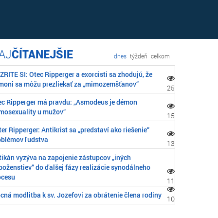
ČÍTANEJŠIE
dnes
týždeň
celkom
RITE SI: Otec Ripperger a exorcisti sa zhodujú, že
moni sa môžu prezliekať za „mimozemšťanov“
25
ec Ripperger má pravdu: „Asmodeus je démon
mosexuality u mužov“
15
er Ripperger: Antikrist sa „predstaví ako riešenie“
oblémov ľudstva
13
tikán vyzýva na zapojenie zástupcov „iných
boženstiev“ do ďalšej fázy realizácie synodálneho
ocesu
11
cná modlitba k sv. Jozefovi za obrátenie člena rodiny
10