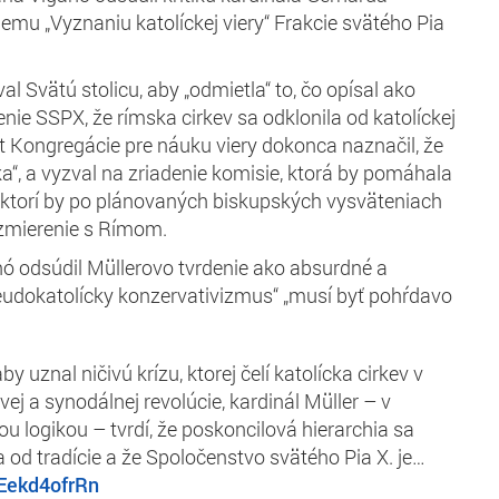
emu „Vyznaniu katolíckej viery“ Frakcie svätého Pia
l Svätú stolicu, aby „odmietla“ to, čo opísal ako
nie SSPX, že rímska cirkev sa odklonila od katolíckej
ekt Kongregácie pre náuku viery dokonca naznačil, že
ka“, a vyzval na zriadenie komisie, ktorá by pomáhala
 ktorí by po plánovaných biskupských vysväteniach
zmierenie s Rímom.
anó odsúdil Müllerovo tvrdenie ako absurdné a
pseudokatolícky konzervativizmus“ „musí byť pohŕdavo
y uznal ničivú krízu, ktorej čelí katolícka cirkev v
ej a synodálnej revolúcie, kardinál Müller – v
ou logikou – tvrdí, že poskoncilová hierarchia sa
a od tradície a že Spoločenstvo svätého Pia X. je…
/Eekd4ofrRn