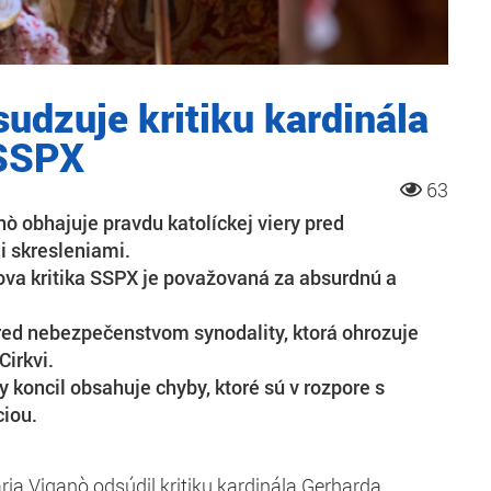
udzuje kritiku kardinála
 SSPX
63
ò obhajuje pravdu katolíckej viery pred
 skresleniami.
ova kritika SSPX je považovaná za absurdnú a
red nebezpečenstvom synodality, ktorá ohrozuje
Cirkvi.
 koncil obsahuje chyby, ktoré sú v rozpore s
ciou.
ria Viganò odsúdil kritiku kardinála Gerharda