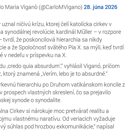
rlo Maria Viganò (@CarloMVigano)
28. júna 2026
znal ničivú krízu, ktorej čelí katolícka cirkev v
a synodálnej revolúcie, kardinál Müller – v rozpore
 tvrdí, že poskoncilová hierarchia sa nikdy
cie a že Spoločnosť svätého Pia X. sa mýli, keď tvrdí
é v nedeľu v príspevku na X.
du ‚credo quia absurdum‘,“ vyhlásil Viganó, pričom
z, ktorý znamená „Verím, lebo je to absurdné.“
cirkevnú hierarchiu po Druhom vatikánskom koncile z
 prospech vlastných skreslení, čo sa prejavilo
nskej synode o synodalite.
na Cirkev si nárokuje moc pretvárať realitu a
ojmu vlastnému naratívu. Od veriacich vyžaduje
ečivý súhlas pod hrozbou exkomunikácie,“ napísal