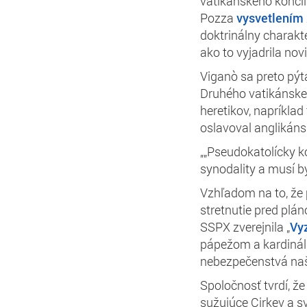
vatikánskeho koncil
Pozza
vysvetlením
doktrinálny charakte
ako to vyjadrila no
Viganò sa preto pýt
Druhého vatikánske
heretikov, napríklad
oslavoval anglikáns
„„Pseudokatolícky k
synodality a musí b
Vzhľadom na to, že 
stretnutie pred plá
SSPX zverejnila „
Vyz
pápežom a kardinálm
nebezpečenstvá naš
Spoločnosť tvrdí, že
sužujúce Cirkev a sv