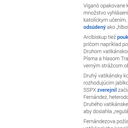
Viganò opakovane kr
množstvo vyhlásení,
katolíckym učením, 
odsúdený
ako „hlbo
Arcibiskup tiež
pouk
pričom napríklad p
Druhom vatikánskom
Písma a hlasom Trad
verným strážcom ob
Druhý vatikánsky kon
rozhodujúcim jablk
SSPX
zverejnil
zači
Fernández, heterodo
Druhého vatikánskeh
aby dosiahla „regulá
Fernándezova požia