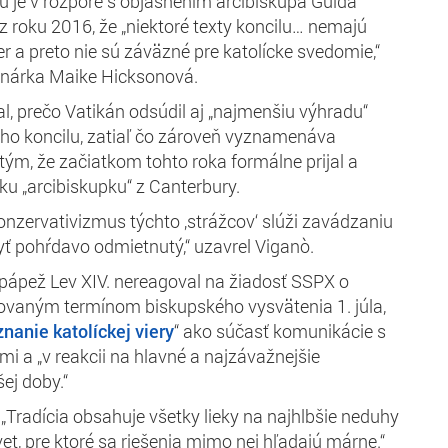
u je v rozpore s objasnením arcibiskupa Guida
z roku 2016, že „niektoré texty koncilu… nemajú
r a preto nie sú záväzné pre katolícke svedomie,“
vinárka Maike Hicksonová.
al, prečo Vatikán odsúdil aj „najmenšiu výhradu“
ho koncilu, zatiaľ čo zároveň vyznamenáva
 tým, že začiatkom tohto roka formálne prijal a
ku „arcibiskupku“ z Canterbury.
onzervativizmus týchto ‚strážcov‘ slúži zavádzaniu
yť pohŕdavo odmietnutý,“ uzavrel
Viganò.
pápež Lev XIV. nereagoval na žiadosť SSPX o
novaným termínom biskupského vysvätenia 1. júla,
nanie katolíckej viery
“ ako súčasť komunikácie s
i a „v reakcii na hlavné a najzávažnejšie
ej doby.“
 „Tradícia obsahuje všetky lieky na najhlbšie neduhy
et, pre ktoré sa riešenia mimo nej hľadajú márne.“