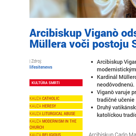
Arcibiskup Viganò ods
Müllera voči postoju
Arcibiskup Vigan
lifesitenews
modernistickými
Kardinál Müller
KULTÚRA SMRTI
neodôvodnenú.
Viganò varuje p
CATHOLIC
tradičné učenie 
HERESY
Druhý vatikánsky
LITURGICAL ABUSE
katolíckou tradí
MODERNISM IN THE
CHURCH
Arcibiskup Carlo Ma
RELIGIOUS