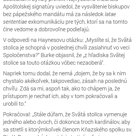
Apoštolskej signatúry uviedol, že vysvätenie biskupov
bez pápežského mandátu má za následok
latae
sententiae
exkomunikáciu pre tých, ktorí sa na tomto
čine vedome a dobrovoľne podieľajú.
V odpovedi na Haynesovu otázku: „Myslíte si, že Svätá
stolica je schopná v poslednej chvíli zasiahnuť vo veci
Spoločenstva?“ Burke objasnil, že „z hľadiska Svätej
stolice sa touto otázkou vôbec nezaoberá“.
Napriek tomu dodal, že nemá „dojem, že by sa k nim
chystalo akékoľvek, takpovediac, zásah na poslednú
chvíľu. Zdá sa mi, aspoň tak, ako to chápem ja, že
prístupom je nechať ich, aby v tom pokračovali a
urobili to.“
Pokračoval: „Stále dúfam, že Svätá stolica vymenuje
jedného alebo dvoch, či dokonca troch kardinálov, aby
sa stretli s ktorýmkoľvek členom Kňazského spolku sv.