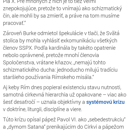
Pia X. Pre mnohých z nich je to tiež veľmi
znepokojujúce, pretože to vnímajú ako schizmatický
čin, ale mohli by sa zmieriť, a práve na tom musíme
pracovať.“
Zároveň Burke odmietol špekulácie v tlači, že Svätá
stolica by mohla vyhlásiť exkomunikáciu všetkých
členov SSPX. Podľa kardinála by takéto opatrenie
nebolo oprávnené, pretože mnohí členovia
Spoločenstva, vrátane kňazov, „nemajú tohto
schizmatického ducha: jednoducho milujú tradíciu
staršieho používania Rímskeho misála.“
Aj keby Rím dnes popieral existenciu stavu nutnosti,
samotná cirkevná hierarchia už opakovane – viac ako
šesť desaťročí – uznala objektívny a
systémovú krízu
v doktríne, liturgii, disciplíne a viere.
Túto krízu opísal pápež Pavol VI. ako „sebedestrukciu“
a „dymom Satana“ prenikajúcim do Cirkvi a pápežom