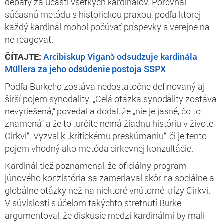
debaty za účasti všetkých kardinálov. Porovnal
súčasnú metódu s historickou praxou, podľa ktorej
každý kardinál mohol počúvať príspevky a verejne na
ne reagovať.
ČÍTAJTE:
Arcibiskup Viganò odsudzuje kardinála
Müllera za jeho odsúdenie postoja SSPX
Podľa Burkeho zostáva nedostatočne definovaný aj
širší pojem synodality. „Celá otázka synodality zostáva
nevyriešená,“ povedal a dodal, že „nie je jasné, čo to
znamená“ a že to „určite nemá žiadnu históriu v živote
Cirkvi“. Vyzval k „kritickému preskúmaniu“, či je tento
pojem vhodný ako metóda cirkevnej konzultácie.
Kardinál tiež poznamenal, že oficiálny program
júnového konzistória sa zameriaval skôr na sociálne a
globálne otázky než na niektoré vnútorné krízy Cirkvi.
V súvislosti s účelom takýchto stretnutí Burke
argumentoval, že diskusie medzi kardinálmi by mali