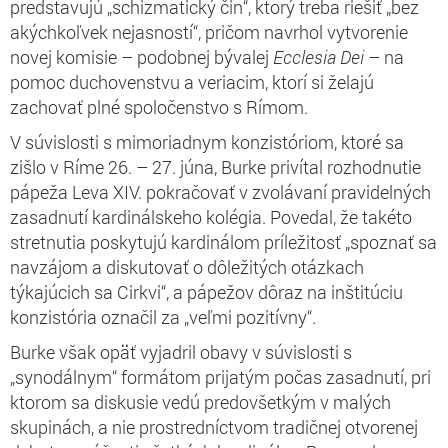
predstavujú „schizmatický čin“, ktorý treba riešiť „bez
akýchkoľvek nejasností“, pričom navrhol vytvorenie
novej komisie – podobnej bývalej
Ecclesia Dei
– na
pomoc duchovenstvu a veriacim, ktorí si želajú
zachovať plné spoločenstvo s Rímom.
V súvislosti s mimoriadnym konzistóriom, ktoré sa
zišlo v Ríme 26. – 27. júna, Burke privítal rozhodnutie
pápeža Leva XIV. pokračovať v zvolávaní pravidelných
zasadnutí kardinálskeho kolégia. Povedal, že takéto
stretnutia poskytujú kardinálom príležitosť „spoznať sa
navzájom a diskutovať o dôležitých otázkach
týkajúcich sa Cirkvi“, a pápežov dôraz na inštitúciu
konzistória označil za „veľmi pozitívny“.
Burke však opäť vyjadril obavy v súvislosti s
„synodálnym“ formátom prijatým počas zasadnutí, pri
ktorom sa diskusie vedú predovšetkým v malých
skupinách, a nie prostredníctvom tradičnej otvorenej