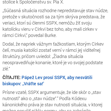
stolice k Spoločenstvu sv. Pia X.
„Súčasná situácia rozhodne nepredstavuje stav núdze,
pretože v skutočnosti sa za tým skrýva predstava, že
veriaci, ktorí sú členmi SSPX, nemôžu žiť svoju
katolícku vieru v Cirkvi bez toho, aby mali cirkev v
rámci Cirkvi,“ povedal Burke.
Dodal, že napriek vážnym ťažkostiam, ktorým Cirkev
čelí, musia katolíci zostať verní v rámci jej viditeľnej
štruktúry, pričom uviedol: „Žiadna situácia
neospravedlňuje konanie, ktoré je vo svojej podstate
zlé.“
ČÍTAJTE:
Pápež Lev prosí SSPX, aby nesvätili
biskupov: „Vráťte sa!’
Prísne vzaté, SSPX argumentuje, že ide skôr o „stav
nutnosti“ ako o „stav núdze“.” Podľa Kódexu
kánonického práva je stav nutnosti situácia, v ktorej
možno porušiť nižšiu normu, aby sa zabránilo