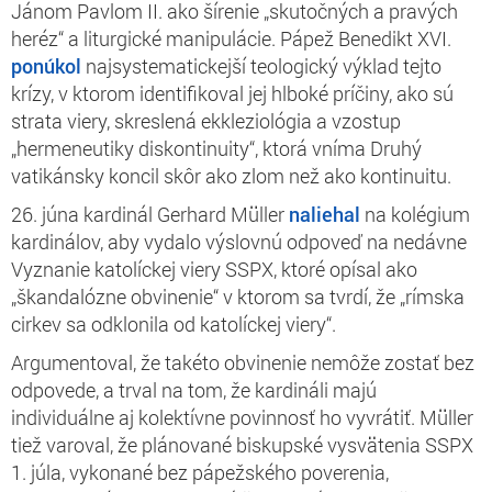
Jánom Pavlom II. ako šírenie „skutočných a pravých
heréz“ a liturgické manipulácie. Pápež Benedikt XVI.
ponúkol
najsystematickejší teologický výklad tejto
krízy, v ktorom identifikoval jej hlboké príčiny, ako sú
strata viery, skreslená ekkleziológia a vzostup
„hermeneutiky diskontinuity“, ktorá vníma Druhý
vatikánsky koncil skôr ako zlom než ako kontinuitu.
26. júna kardinál Gerhard Müller
naliehal
na kolégium
kardinálov, aby vydalo výslovnú odpoveď na nedávne
Vyznanie katolíckej viery SSPX, ktoré opísal ako
„škandalózne obvinenie“ v ktorom sa tvrdí, že „rímska
cirkev sa odklonila od katolíckej viery“.
Argumentoval, že takéto obvinenie nemôže zostať bez
odpovede, a trval na tom, že kardináli majú
individuálne aj kolektívne povinnosť ho vyvrátiť. Müller
tiež varoval, že plánované biskupské vysvätenia SSPX
1. júla, vykonané bez pápežského poverenia,