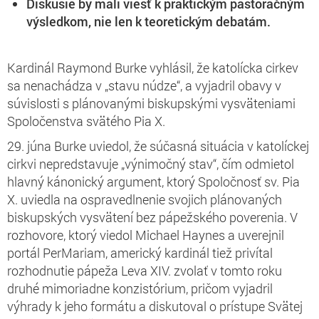
Diskusie by mali viesť k praktickým pastoračným
výsledkom, nie len k teoretickým debatám.
Kardinál Raymond Burke vyhlásil, že katolícka cirkev
sa nenachádza v „stavu núdze“, a vyjadril obavy v
súvislosti s plánovanými biskupskými vysväteniami
Spoločenstva svätého Pia X.
29. júna Burke uviedol, že súčasná situácia v katolíckej
cirkvi nepredstavuje „výnimočný stav“, čím odmietol
hlavný kánonický argument, ktorý Spoločnosť sv. Pia
X. uviedla na ospravedlnenie svojich plánovaných
biskupských vysvätení bez pápežského poverenia. V
rozhovore, ktorý viedol Michael Haynes a uverejnil
portál PerMariam, americký kardinál tiež privítal
rozhodnutie pápeža Leva XIV. zvolať v tomto roku
druhé mimoriadne konzistórium, pričom vyjadril
výhrady k jeho formátu a diskutoval o prístupe Svätej