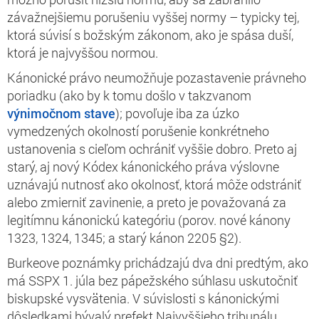
závažnejšiemu porušeniu vyššej normy – typicky tej,
ktorá súvisí s božským zákonom, ako je spása duší,
ktorá je najvyššou normou.
Kánonické právo neumožňuje pozastavenie právneho
poriadku (ako by k tomu došlo v takzvanom
výnimočnom stave
); povoľuje iba za úzko
vymedzených okolností porušenie konkrétneho
ustanovenia s cieľom ochrániť vyššie dobro. Preto aj
starý, aj nový Kódex kánonického práva výslovne
uznávajú nutnosť ako okolnosť, ktorá môže odstrániť
alebo zmierniť zavinenie, a preto je považovaná za
legitímnu kánonickú kategóriu (porov. nové kánony
1323, 1324, 1345; a starý kánon 2205 §2).
Burkeove poznámky prichádzajú dva dni predtým, ako
má SSPX 1. júla bez pápežského súhlasu uskutočniť
biskupské vysvätenia. V súvislosti s kánonickými
dôsledkami bývalý prefekt Najvyššieho tribunálu