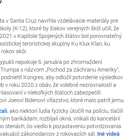
y.
ita v Santa Cruz navrhla vzdelávacie materiály pre
koly (K-12), ktoré by žiakov verejných škôl učili, že
a 2021 v Kapitole Spojených štátov bol porovnateľný
istickej teroristickej skupiny Ku Klux Klan, ku
 rokov skôr.
vypukli nepokoje 6. januára po zhromaždení
 Trumpa s názvom „Pochod za záchranu Ameriky”,
 podnietiť Kongres, aby odložil potvrdenie výsledkov
eb v roku 2020 z obáv, že volebné nezrovnalosti a
hlasovaní v niekoľkých štátoch zabezpečili
vi Joeovi Bidenovi víťazstvo, ktoré malo patriť jemu.
ali
, ako niektorí ľudia fyzicky útočili na políciu, tlačili
ým barikádam, rozbíjali okná, vnikali do kancelárií
po stenách, čo viedlo k pozastaveniu potvrdzovania
evakuácii zákonodarcov z rokovacích sál.
Iné videá