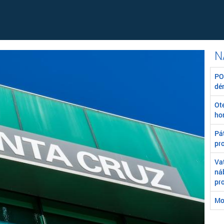
POZ
dé
Ot
ho
Pát
pr
Va
ná
pr
Mo