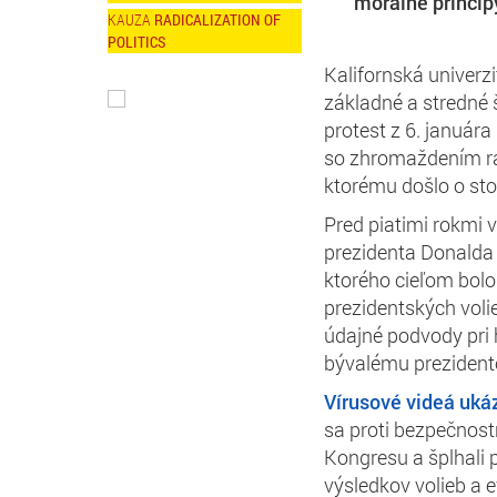
morálne princíp
RADICALIZATION OF
POLITICS
Kalifornská univerz
základné a stredné š
protest z 6. január
so zhromaždením ras
ktorému došlo o sto
Pred piatimi rokmi 
prezidenta Donalda
ktorého cieľom bolo
prezidentských voli
údajné podvody pri 
bývalému prezidento
Vírusové videá ukáz
sa proti bezpečnostn
Kongresu a šplhali 
výsledkov volieb a 