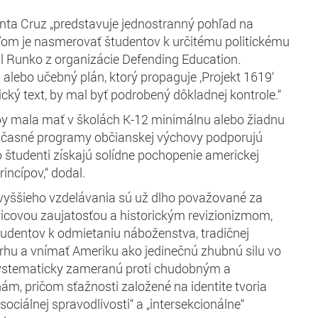
Santa Cruz „predstavuje jednostranný pohľad na
ieľom je nasmerovať študentov k určitému politickému
ul Runko z organizácie Defending Education.
alebo učebný plán, ktorý propaguje ‚Projekt 1619‘
ický text, by mal byť podrobený dôkladnej kontrole.“
a by mala mať v školách K-12 minimálnu alebo žiadnu
účasné programy občianskej výchovy podporujú
o študenti získajú solídne pochopenie americkej
incípov,“ dodal.
 vyššieho vzdelávania sú už dlho považované za
vicovou zaujatosťou a historickým revizionizmom,
udentov k odmietaniu náboženstva, tradičnej
rhu a vnímať Ameriku ako jedinečnú zhubnú silu vo
systematicky zameranú proti chudobným a
, pričom sťažnosti založené na identite tvoria
ociálnej spravodlivosti“ a „intersekcionálne“