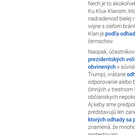
Nech je to akokoľve
Ku Klux Klanom, kt
nadradenosť bielej r
vojne s cieľom bráni
Klan je
podľa odha
černochov.
Naopak, účastníkov 
prezidentských vol
obvinených
v súvisl
Trump), vrátane
odh
odporovanie alebo 
činných v trestnom 
občianskych nepoko
Aj keby sme predpokl
predstavujú len zan
ktorých odhady sa 
znamená, že mnoho t
protestovalo.