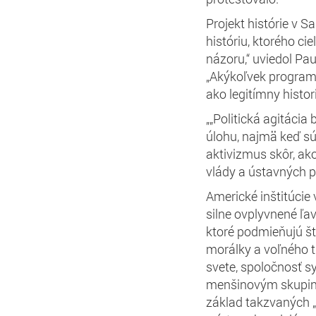
Projekt histórie v 
históriu, ktorého c
názoru,“ uviedol Pa
„Akýkoľvek program 
ako legitímny histor
„„Politická agitáci
úlohu, najmä keď s
aktivizmus skôr, ak
vlády a ústavných pr
Americké inštitúcie
silne ovplyvnené ľa
ktoré podmieňujú št
morálky a voľného t
svete, spoločnosť 
menšinovým skupinám
základ takzvaných „s