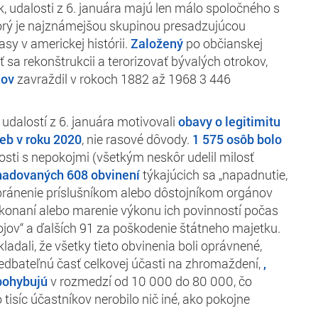
k, udalosti z 6. januára majú len málo spoločného s
orý je najznámejšou skupinou presadzujúcou
asy v americkej histórii.
Založený
po občianskej
ť sa rekonštrukcii a terorizovať bývalých otrokov,
dov
zavraždil v rokoch 1882 až 1968 3 446
udalostí z 6. januára motivovali
obavy o legitimitu
ieb v roku 2020
, nie rasové dôvody.
1 575 osôb bolo
osti s nepokojmi (všetkým neskôr udelil milosť
adovaných 608 obvinení
týkajúcich sa „napadnutie,
bránenie príslušníkom alebo dôstojníkom orgánov
konaní alebo marenie výkonu ich povinností počas
jov“ a ďalších 91 za poškodenie štátneho majetku.
adali, že všetky tieto obvinenia boli oprávnené,
edbateľnú časť celkovej účasti na zhromaždení,
,
pohybujú
v rozmedzí od 10 000 do 80 000, čo
isíc účastníkov nerobilo nič iné, ako pokojne