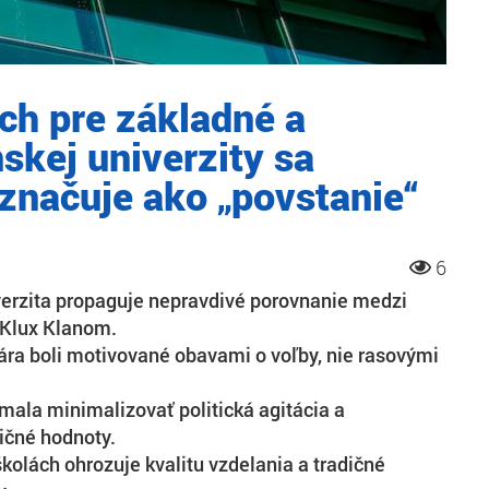
ch pre základné a
nskej univerzity sa
označuje ako „povstanie“
6
verzita propaguje nepravdivé porovnanie medzi
 Klux Klanom.
uára boli motivované obavami o voľby, nie rasovými
 mala minimalizovať politická agitácia a
ičné hodnoty.
školách ohrozuje kvalitu vzdelania a tradičné