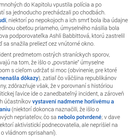
e mnohých do Kapitolu vpustila polícia a po
tí sa jednoducho prechádzali po chodbách.
udí
, niektorí po nepokojoch a ich smrť bola iba údajne
 jedinou obeťou priameho, úmyselného násilia bola
a podporovateľka Ashli Babbittová, ktorú zastrelil
eď sa snažila preliezť cez vnútorné okno.
cident predmetom ostrých straníckych sporov,
vajú na tom, že išlo o „povstanie“ úmyselne
m s cieľom udržať si moc (obvinenie, pre ktoré
 nenašla dôkazy
), zatiaľ čo väčšina republikánov
ny, zdôrazňuje však, že v porovnaní s históriou
litickej ľavice ide o zanedbateľný incident, a zároveň
ch účastníkov
vystavení nadmerne horlivému a
aniu
(niektorí dokonca naznačili, že išlo o
vých nepriateľov, čo sa
nebolo potvrdené
; v dave
iektorí aktivistickí podnecovatelia, ale neprišiel na
 o vládnom sprisahaní).