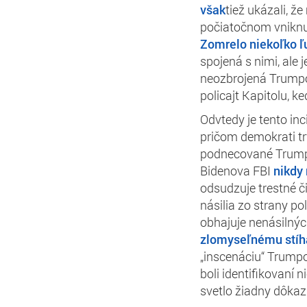
však
tiež ukázali, ž
počiatočnom vniknu
Zomrelo niekoľko ľ
spojená s nimi, ale
neozbrojená Trumpov
policajt Kapitolu, k
Odvtedy je tento in
pričom demokrati tr
podnecované Trumpo
Bidenova FBI
nikdy
odsudzuje trestné či
násilia zo strany po
obhajuje nenásilný
zlomyseľnému stíh
„inscenáciu“ Trumpo
boli identifikovaní n
svetlo žiadny dôkaz