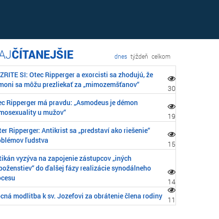
ČÍTANEJŠIE
dnes
týždeň
celkom
RITE SI: Otec Ripperger a exorcisti sa zhodujú, že
moni sa môžu prezliekať za „mimozemšťanov“
30
ec Ripperger má pravdu: „Asmodeus je démon
mosexuality u mužov“
19
er Ripperger: Antikrist sa „predstaví ako riešenie“
oblémov ľudstva
15
tikán vyzýva na zapojenie zástupcov „iných
boženstiev“ do ďalšej fázy realizácie synodálneho
ocesu
14
cná modlitba k sv. Jozefovi za obrátenie člena rodiny
11