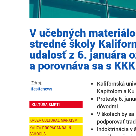
V učebných materiálo
stredné školy Kalifor
udalosť z 6. januára 
a porovnáva sa s KKK
Kalifornská uni
lifesitenews
Kapitolom a Ku
Protesty 6. jan
KULTÚRA SMRTI
dôvodmi.
V školách by sa
CULTURAL MARXISM
podporovať trad
PROPAGANDA IN
Indoktrinácia v 
SCHOOLS