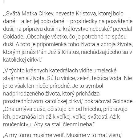
„„Svätá Matka Cirkev, nevesta Kristova, ktorej bolo
dané – a len jej bolo dané – prostriedky na posvätenie
duší, na prípravu duší na kráľovstvo nebeské,“ povedal
Goldade. „Obsahuje všetko, čo je potrebné na spásu
duší. A toto je pripomienka toho života a zdroja života,
ktorým je náš Pán Ježiš Kristus, nachádzajúceho sa v
katolíckej cirkvi.“
„V týchto krásnych katedrálach vidíte umelecké
stvárnenia života. Sú tu vinice, zeleň, tečúca voda. Nie
je to však len niečo prírodné. Je to symbol
nadprirodzeného života, ktorý prichádza
prostredníctvom katolíckej cirkvi,“ pokračoval Goldade.
„Ona umýva duše, očisťuje ich od hriechu, pripravuje
ich, povznáša ich až k veľkej, veľkej svätosti. Až k
mučeníctvu. Aby sa stali členmi neba.“
„A my tomu musíme veriť. Musíme v to mať vieru,“