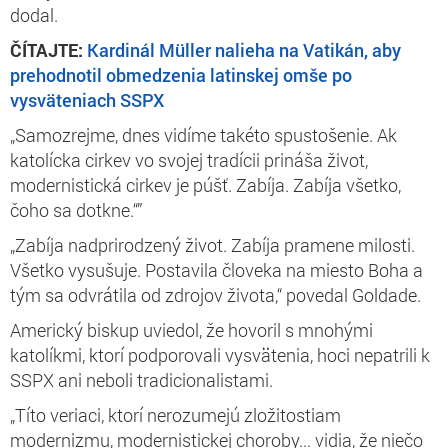
dodal.
ČÍTAJTE:
Kardinál Müller nalieha na Vatikán, aby
prehodnotil obmedzenia latinskej omše po
vysväteniach SSPX
„Samozrejme, dnes vidíme takéto spustošenie. Ak
katolícka cirkev vo svojej tradícii prináša život,
modernistická cirkev je púšť. Zabíja. Zabíja všetko,
čoho sa dotkne.“”
„Zabíja nadprirodzený život. Zabíja pramene milosti.
Všetko vysušuje. Postavila človeka na miesto Boha a
tým sa odvrátila od zdrojov života,“ povedal Goldade.
Americký biskup uviedol, že hovoril s mnohými
katolíkmi, ktorí podporovali vysvätenia, hoci nepatrili k
SSPX ani neboli tradicionalistami.
„Títo veriaci, ktorí nerozumejú zložitostiam
modernizmu, modernistickej choroby... vidia, že niečo