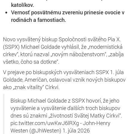
katolíkov.
Vernosť posvätnému zvereniu prinesie ovocie v
rodinách a farnostiach.
Novo vysvätený biskup Spoločnosti svätého Pia X.
(SSPX) Michael Goldade vyhlásil, že „modernistická
cirkev“, ktorú nazval „novým náboženstvom“, „zabíja
všetko, čoho sa dotkne“.
V prejave po biskupských vysväteniach SSPX 1. júla
Goldade, Američan, oslavoval vznik nových biskupov
ako „znak vitality“ Cirkvi.
Biskup Michael Goldade z SSPX hovorí, že jeho
vysvätenie a vysvätenie ďalších troch biskupov
dnes sú znakmi „životnosti Svätej Matky Cirkvi“.
pic.twitter.com/uwKwJ6lRXg - John-Henry
Westen (@JhWesten) 1. júla 2026