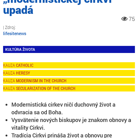
upadá
75
lifesitenews
KULTÚRA ŽIVOTA
CATHOLIC
HERESY
MODERNISM IN THE CHURCH
SECULARIZATION OF THE CHURCH
Modernistická cirkev ničí duchovný život a
odvracia sa od Boha.
Vysvätenie nových biskupov je znakom obnovy a
vitality Cirkvi.
Tradícia Cirkvi prináša život a obnovu pre