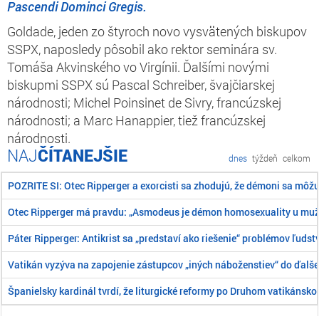
Pascendi Dominci Gregis.
Goldade, jeden zo štyroch novo vysvätených biskupov
SSPX, naposledy pôsobil ako rektor seminára sv.
Tomáša Akvinského vo Virgínii. Ďalšími novými
biskupmi SSPX sú Pascal Schreiber, švajčiarskej
národnosti; Michel Poinsinet de Sivry, francúzskej
národnosti; a Marc Hanappier, tiež francúzskej
národnosti.
ČÍTANEJŠIE
dnes
týždeň
celkom
POZRITE SI: Otec Ripperger a exorcisti sa zhodujú, že démoni sa môž
Otec Ripperger má pravdu: „Asmodeus je démon homosexuality u mu
Páter Ripperger: Antikrist sa „predstaví ako riešenie“ problémov ľudst
Vatikán vyzýva na zapojenie zástupcov „iných náboženstiev“ do ďalše
Španielsky kardinál tvrdí, že liturgické reformy po Druhom vatikánsk