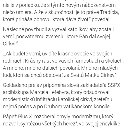
nie je v poriadku, že s týmto novým náboženstvom
niečo umiera. A že v skutočnosti je to práve Tradícia,
ktorá prináša obnovu, ktorá dáva život,“ povedal.
Následne povzbudil a vyzval katolíkov, aby zostali
verní „posvätnému zvereniu, ktoré Pán dal svojej
Cirkvi.“
„„Ak budete verní, uvidíte krásne ovocie vo svojich
rodinách. Krásny rast vo vašich farnostiach a školách.
A mnoho, mnoho ďalších povolaní. Mnoho mladých
ľudí, ktorí sa chcú obetovať za Svätú Matku Cirkev.“
Goldadeho prejav pripomína slová zakladateľa SSPX
arcibiskupa Marcela Lefebvra, ktorý odsudzoval
modernistickú infiltráciu katolíckej cirkvi, zreteľnú
najmä počas a po Druhom vatikánskom koncile.
Pápež Pius X. rozoberal omyly modernizmu, ktorý
nazval „syntézou všetkých heréz“, vo svojej encyklike