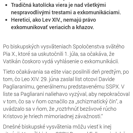
Tradičná katolícka viera je nad všetkými
nespravodlivými trestami a exkomunikáciami.
Heretici, ako Lev XIV., nemajú právo
exkomunikovať veriacich a kňazov.
Po biskupských vysväteniach Spoločenstva svätého
Pia X., ktoré sa uskutočnili 1. júla, sa očakáva, že
Vatikán čoskoro vydá vyhlásenie o exkomunikácii.
Tieto očakávania sa ešte viac posilnili deň predtým, po
tom, čo Leo XIV. 29. júna zaslal list otcovi Davide
Pagliaranimu, generálnemu predstavenému SSPX. V
liste sa Pagliarani naliehavo vyzýval, aby nepokračoval
v tom, čo sa v ňom označilo za „schizmatický čin“, a
uvádzalo sa v ňom, že „roztrhnúť bezšvové rúcho
Kristovo je hriech mimoriadnej závažnosti.“
Dnešné biskupské vysvätenia môžu viesť k inej