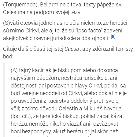
(Torquemada). Bellarmine citoval texty pápeža sv.
Celestína na podporu svojej tézy:
(S)vätí otcovia jednohlasne učia nielen to, že heretici
sú mimo Cirkvi, ale aj to, že sú “ipso facto“ zbavení
[8]
akejkoľvek cirkevnej jurisdikcie a dôstojnosti.
Cituje ďalšie časti tej istej
Causa
, aby
zdôraznil ten istý
bod:
(A) tajný kacír, ak je biskupom alebo dokonca
najvyšším pápežom, nestráca jurisdikciu, ani
dôstojnosť, ani postavenie hlavy Cirkvi, pokiaľ sa
buď verejne neoddelí od Cirkvi, alebo pokiaľ nie je
po usvedčení z kacírstva oddelený proti svojej
vôli; z tohto dôvodu Celestín a Mikuláš hovoria
(loc. cit.), že heretický biskup, pokiaľ začal kázať
herézu, nemôže nikoho viazať ani rozväzovať,
hoci bezpochyby, ak už herézu prijal skôr, než