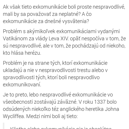
Ak však tieto exkomunikácie boli
proste
nespravodlivé,
mali by sa považovať za neplatné? A čo
exkomunikácie za dnešné vysvätenia?
Problém s akýmikoľvek exkomunikáciami vydanými
Vatikánom za vlády Leva XIV. opäť nespočíva v tom, že
sú nespravodlivé, ale v tom, že pochádzajú od niekoho,
kto hlása herézu.
Problém je na strane
tých, ktorí exkomunikácie
ukladajú
a nie v nespravodlivosti trestu alebo v
spravodlivosti tých, ktorí boli nespravodlivo
exkomunikovaní.
Je to preto, lebo nespravodlivé exkomunikácie vo
všeobecnosti zostávajú záväzné.
V roku 1337 bolo
odsúdených niekoľko téz anglického heretika Johna
Wycliffea. Medzi nimi boli aj tieto: