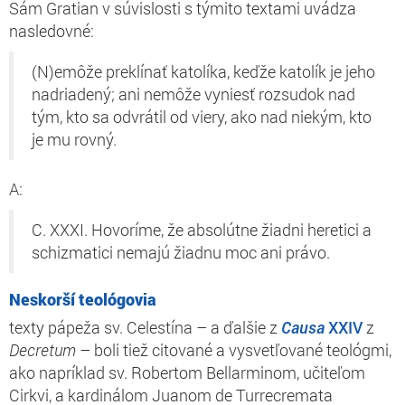
Sám Gratian v súvislosti s týmito textami uvádza
nasledovné:
(N)emôže preklínať katolíka, keďže katolík je jeho
nadriadený; ani nemôže vyniesť rozsudok nad
tým, kto sa odvrátil od viery, ako nad niekým, kto
je mu rovný.
A:
C. XXXI. Hovoríme, že absolútne žiadni heretici a
schizmatici nemajú žiadnu moc ani právo.
Neskorší teológovia
texty pápeža sv. Celestína – a ďalšie z
Causa
XXIV
z
Decretum
– boli tiež citované a vysvetľované teológmi,
ako napríklad sv. Robertom Bellarminom, učiteľom
Cirkvi, a kardinálom Juanom de Turrecremata