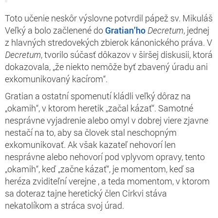
Toto učenie neskôr výslovne potvrdil pápež sv. Mikuláš
Veľký a bolo začlenené do
Gratian’ho
Decretum
,
jednej
z hlavných stredovekých zbierok kánonického práva. V
Decretum
,
tvorilo súčasť dôkazov v širšej diskusii, ktorá
dokazovala, „že niekto nemôže byť zbavený úradu ani
exkomunikovaný kacírom“.
Gratian a ostatní spomenutí kládli veľký dôraz na
„okamih“, v ktorom heretik „začal kázať“. Samotné
nesprávne vyjadrenie alebo omyl v dobrej viere zjavne
nestačí na to, aby sa človek stal neschopným
exkomunikovať. Ak však kazateľ nehovorí len
nesprávne alebo nehovorí pod vplyvom opravy, tento
„okamih“, keď „začne kázať“, je momentom, keď sa
heréza zviditeľní
verejne
, a teda momentom, v ktorom
sa doteraz
tajne heretický člen Cirkvi
stáva
nekatolíkom a stráca svoj úrad.