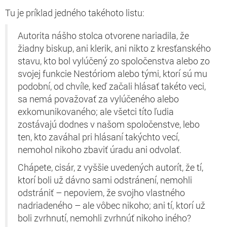
Tu je príklad jedného takéhoto listu:
Autorita nášho stolca otvorene nariadila, že
žiadny biskup, ani klerik, ani nikto z kresťanského
stavu, kto bol vylúčený zo spoločenstva alebo zo
svojej funkcie Nestóriom alebo tými, ktorí sú mu
podobní, od chvíle, keď začali hlásať takéto veci,
sa nemá považovať za vylúčeného alebo
exkomunikovaného; ale všetci títo ľudia
zostávajú dodnes v našom spoločenstve, lebo
ten, kto zaváhal pri hlásaní takýchto vecí,
nemohol nikoho zbaviť úradu ani odvolať.
Chápete, cisár, z vyššie uvedených autorít, že tí,
ktorí boli už dávno sami odstránení, nemohli
odstrániť – nepoviem, že svojho vlastného
nadriadeného – ale vôbec nikoho; ani tí, ktorí už
boli zvrhnutí, nemohli zvrhnúť nikoho iného?