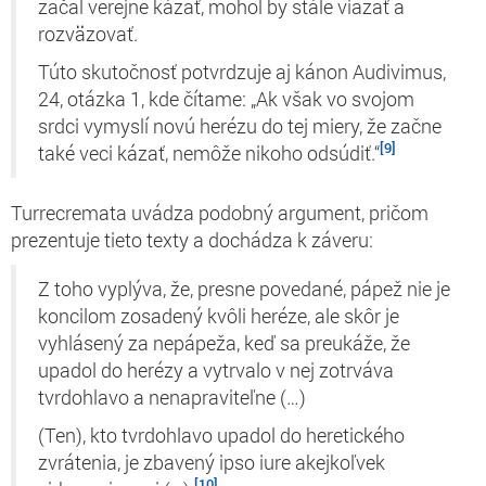
začal verejne kázať, mohol by stále viazať a
rozväzovať.
Túto skutočnosť potvrdzuje aj kánon
Audivimus
,
24, otázka 1, kde čítame: „Ak však vo svojom
srdci vymyslí novú herézu do tej miery, že začne
[9]
také veci kázať, nemôže nikoho odsúdiť.“
Turrecremata uvádza podobný argument, pričom
prezentuje tieto texty a dochádza k záveru:
Z toho vyplýva, že, presne povedané, pápež nie je
koncilom zosadený kvôli heréze, ale skôr je
vyhlásený za nepápeža, keď sa preukáže, že
upadol do herézy a vytrvalo v nej zotrváva
tvrdohlavo a nenapraviteľne (…)
(Ten), kto tvrdohlavo upadol do heretického
zvrátenia, je zbavený
ipso iure
akejkoľvek
[10]