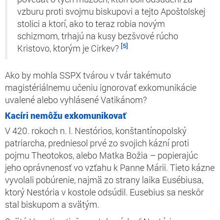
vzburu proti svojmu biskupovi a tejto Apoštolskej
stolici a ktorí, ako to teraz robia novým
schizmom, trhajú na kusy bezšvové rúcho
[5]
Kristovo, ktorým je Cirkev?
Ako by mohla SSPX tvárou v tvár takémuto
magistériálnemu učeniu ignorovať exkomunikácie
uvalené alebo vyhlásené Vatikánom?
Kacíri nemôžu exkomunikovať
V 420. rokoch n. l. Nestórios, konštantínopolský
patriarcha, predniesol prvé zo svojich kázní proti
pojmu
Theotokos,
alebo Matka Božia – popierajúc
jeho oprávnenosť vo vzťahu k Panne Márii. Tieto kázne
vyvolali pobúrenie, najmä zo strany laika Eusébiusa,
ktorý Nestória v kostole odsúdil. Eusebius sa neskôr
stal biskupom a svätým.