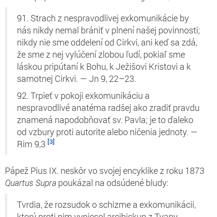
91. Strach z nespravodlivej exkomunikácie by
nás nikdy nemal brániť v plnení našej povinnosti;
nikdy nie sme oddelení od Cirkvi, ani keď sa zdá,
že sme z nej vylúčení zlobou ľudí, pokiaľ sme
láskou pripútaní k Bohu, k Ježišovi Kristovi a k
samotnej Cirkvi. — Jn 9, 22–23.
92. Trpieť v pokoji exkomunikáciu a
nespravodlivé anatéma radšej ako zradiť pravdu
znamená napodobňovať sv. Pavla; je to ďaleko
od vzbury proti autorite alebo ničenia jednoty. —
[3]
Rim 9,3
Pápež Pius IX. neskôr vo svojej encyklike z roku 1873
Quartus Supra
poukázal na odsúdené bludy:
Tvrdia, že rozsudok o schizme a exkomunikácii,
ktorý proti nim vyniesol arcibiskup z Tyany,