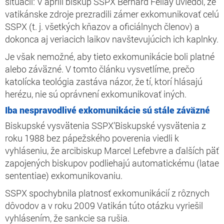
situácii: V apríli biskup SSPX Bernard Fellay uviedol, že
vatikánske zdroje prezradili zámer exkomunikovať celú
SSPX (t. j. všetkých kňazov a oficiálnych členov) a
dokonca aj veriacich laikov navštevujúcich ich kaplnky.
Je však nemožné, aby tieto exkomunikácie boli platné
alebo záväzné. V tomto článku vysvetlíme, prečo
katolícka teológia zastáva názor, že tí, ktorí hlásajú
herézu, nie sú oprávnení exkomunikovať iných.
Iba nespravodlivé exkomunikácie sú stále záväzné
Biskupské vysvätenia SSPX’Biskupské vysvätenia z
roku 1988 bez pápežského poverenia viedli k
vyhláseniu, že arcibiskup Marcel Lefebvre a ďalších päť
zapojených biskupov podliehajú automatickému
(latae
sententiae)
exkomunikovaniu.
SSPX spochybnila platnosť exkomunikácií z rôznych
dôvodov a v roku 2009 Vatikán túto otázku vyriešil
vyhlásením, že sankcie sa rušia.