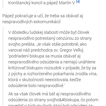
[4]
Konštancký koncil a pápež Martin V.
Pápež pokračuje a učí, že treba sa obávať aj
nespravodlivých exkomunikácií:
V dôsledku ľudskej slabosti môže byť človek
nespravodlivo potrestaný cenzúrou zo strany
svojho preláta. Je však stále potrebné, ako
varoval náš predchodca sv. Gregor Veľký,
‘podriadení biskupa sa musia obávať aj
nespravodlivého odsúdenia a nemajú unáhlene
kritizovať biskupov rozsudok v prípade, že by sa
z pýchy a rozhorčeného pokarhania zrodila vina,
ktorá v skutočnosti neexistovala, keďže
odsúdenie bolo nespravodlivé.’
Ak sa však človek má báť aj nespravodlivého
odsúdenia zo strany svojho&#biskupa, čo potom
povedať o tých mužoch, ktorí boli odsúdení za