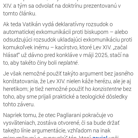
XIV. a tým sa odvolať na doktrínu prezentovanú v
tomto článku.
Ak teda Vatikán vydá deklaratívny rozsudok o
automatickej exkomunikácii proti biskupom – alebo
odsudzujúci rozsudok ukladajúci exkomunikáciu proti
komukoľvek inému – kacírstvo, ktoré Lev XIV. „začal
hlásať“ už dávno pred konkláve v máji 2025, stačí na
to, aby takéto činy boli
neplatné
.
Je však nemožné použiť takýto argument bez jasného
konštatovania, že Lev XIV. nielen káže herézu, ale je aj
heretikom; je tiež nemožné použiť ho
konzistentne
bez
toho, aby sme prijali praktické a teologické dôsledky
tohto záveru.
Napriek tomu, že otec Pagliarani pokračuje vo
vysväteniach, zostáva otvorené, či sa bude držať
takejto línie argumentácie, vzhľadom na inak
mierumilovný a „synovský“ tón, ktorý
zaujal
voči