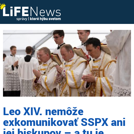
Leo XIV. nemôže
exkomunikovať SSPX ani
jej biskupov – a tu je