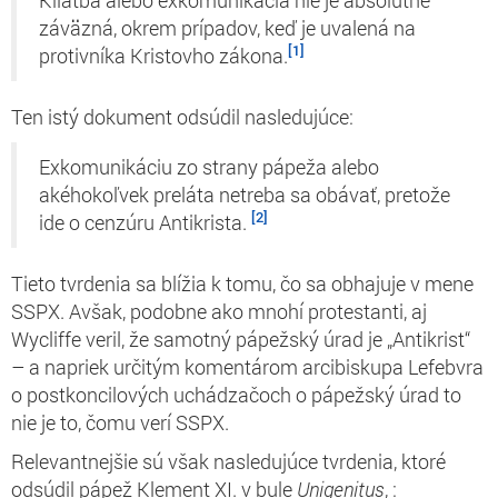
Kliatba alebo exkomunikácia nie je absolútne
záväzná, okrem prípadov, keď je uvalená na
[1]
protivníka Kristovho zákona.
Ten istý dokument odsúdil nasledujúce:
Exkomunikáciu zo strany pápeža alebo
akéhokoľvek preláta netreba sa obávať, pretože
[2]
ide o cenzúru Antikrista.
Tieto tvrdenia sa blížia k tomu, čo sa obhajuje v mene
SSPX. Avšak, podobne ako mnohí protestanti, aj
Wycliffe veril, že samotný pápežský úrad je „Antikrist“
– a napriek určitým komentárom arcibiskupa Lefebvra
o postkoncilových uchádzačoch o pápežský úrad to
nie je to, čomu verí SSPX.
Relevantnejšie sú však nasledujúce tvrdenia, ktoré
odsúdil pápež Klement XI. v bule
Unigenitus
,
: