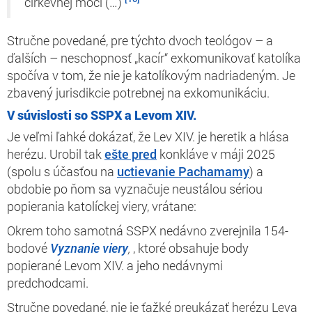
cirkevnej moci (…)
Stručne povedané, pre týchto dvoch teológov – a
ďalších – neschopnosť „kacír“ exkomunikovať katolíka
spočíva v tom, že nie je
katolíkovým nadriadeným.
Je
zbavený jurisdikcie potrebnej na exkomunikáciu.
V súvislosti so SSPX a Levom XIV.
Je veľmi ľahké dokázať, že Lev XIV. je heretik a hlása
herézu. Urobil tak
ešte pred
konkláve v máji 2025
(spolu s účasťou na
uctievanie Pachamamy
) a
obdobie po ňom sa vyznačuje neustálou sériou
popierania katolíckej viery, vrátane:
Okrem toho samotná SSPX nedávno zverejnila 154-
bodové
Vyznanie viery
,
, ktoré obsahuje body
popierané Levom XIV. a jeho nedávnymi
predchodcami.
Stručne povedané,
nie je ťažké
preukázať herézu Leva