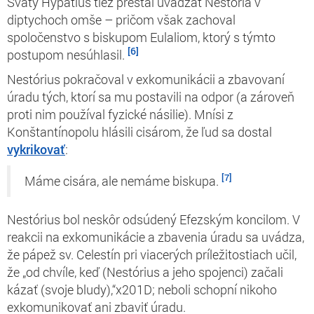
Svätý Hypatius tiež prestal uvádzať Nestória v
diptychoch omše – pričom však zachoval
spoločenstvo s biskupom Eulaliom, ktorý s týmto
[6]
postupom nesúhlasil.
Nestórius pokračoval v exkomunikácii a zbavovaní
úradu tých, ktorí sa mu postavili na odpor (a zároveň
proti nim používal fyzické násilie). Mnísi z
Konštantínopolu hlásili cisárom, že ľud sa
dostal
vykrikovať
:
[7]
Máme cisára, ale nemáme biskupa.
Nestórius bol neskôr odsúdený Efezským koncilom. V
reakcii na exkomunikácie a zbavenia úradu sa uvádza,
že pápež sv. Celestín pri viacerých príležitostiach učil,
že „od chvíle, keď (Nestórius a jeho spojenci) začali
kázať (svoje bludy),“x201D; neboli
schopní
nikoho
exkomunikovať ani zbaviť úradu.