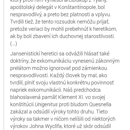
apoštolský delegát v Konštantínopole, bol
nespravodlivý, a preto bez platnosti a vplyvu.
Tvrdili tiež, že tento rozsudok nemôžu prijať,
pretože veriaci by mohli prebehnúť k heretikom,
ak by boli zbavení ich duchovnej starostlivosti.
(…)
Jansenistickí heretici sa odvážili hlásať také
doktríny, že exkomunikáciu vynesenú zákonným
prelátom možno ignorovať pod zámienkou
nespravodlivosti. Každý človek by mal, ako
tvrdili, plniť svoju vlastnú konkrétnu povinnosť
napriek exkomunikácii. Náš predchodca
blahoslavená pamäť Klement XI. vo svojej
konštitúcii
Unigenitus
proti bludom Quesnella
zakázal a odsúdil výroky tohto druhu. Tieto
výroky sa takmer v ničom nelíšili od niektorých
výrokov Johna Wyclifa, ktoré už skôr odsúdil